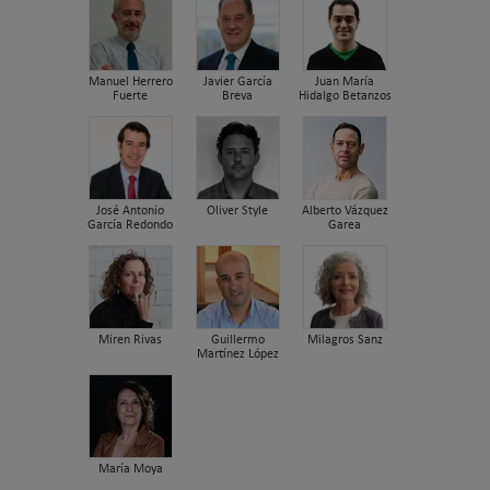
Manuel Herrero
Javier García
Juan María
Fuerte
Breva
Hidalgo Betanzos
José Antonio
Oliver Style
Alberto Vázquez
García Redondo
Garea
Miren Rivas
Guillermo
Milagros Sanz
Martínez López
María Moya