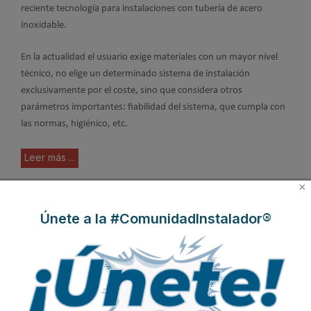
reciente tecnología para instalaciones con tubería de acero
inoxidable.
En la actualidad el usuario exige materiales con un mayor nivel
técnico, no elige un determinado sistema de instalación
exclusivamente por el coste, sino que considera otros
parámetros importantes: fiabilidad del sistema, que cumpla con
las normas, higiénico, etc.
Leer más ...
×
Suscribirse a este canal RSS
Únete a la #ComunidadInstalador®
Inicio
Anterior
…
Siguiente
Final
Página 78 de 78