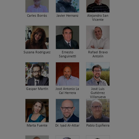
Carles Borrás
Javier Hernanz
Alejandro San
Vicente
Susana Rodriguez
Ernesto
Rafael Bravo
Sanguinetti
Antolín
Gaspar Martín
José Antonio La
José Luis
Cal Herrera
Gutiérrez
Villanueva
Marta Fuente
Dr. Iyad Al-Attar
Pablo Espiñeira