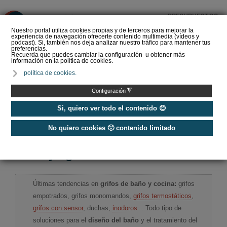
PRESUPUESTOS
❌
Nuestro portal utiliza cookies propias y de terceros para mejorar la
experiencia de navegación ofrecerte contenido multimedia (vídeos y
podcast). Si, también nos deja analizar nuestro tráfico para mantener tus
preferencias.
Recuerda que puedes cambiar la configuración u obtener más
información en la política de cookies.
El sector del baño se
política de cookies.
convierte en el gran
reclamo del estreno de
◮
Configuración
360 by Cevisam…
Si, quiero ver todo el contenido 😊
No quiero cookies 🙁 contenido limitado
Home
/
Baño y agua
Baño y agua
Últimas tendencias en
grifos de baño y cocina:
grifos
empotrados, grifos monomandos,
grifos termostáticos
,
grifos con sensor
, duchas,
inodoros
... Todo tipo de
soluciones para el
diseño del baño
y el tratamiento del