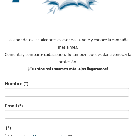
Tendencias en grifería
Arquitectura del
Grifería 3 vías GE
y el espacio de ducha
bienestar: así se
DUAL de GENEBRE,
vistas en Casa Decor
reinventan los baños
compatible con
La labor de los instaladores es esencial. Únete y conoce la campaña
2026
en Casa Decor 2026
sistemas de filtrado de
agua y ósmosis
mes a mes.
Comenta y comparte cada acción. Tú también puedes dar a conocer la
profesión.
Grifería de Cocina
La revolución del baño
Estil Guru presenta
Serie TAU de GENEBRE
en el sector hotelero |
SUPERKIT
¡Cuantos más seamos más lejos llegaremos!
Pulso al Mercado
Nombre
(*)
Email
(*)
B
u
(*)
s
c