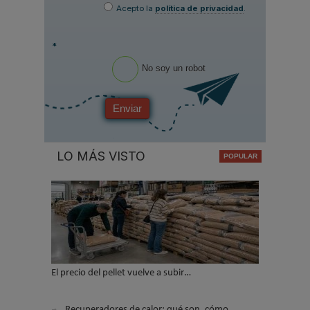
Acepto la
política de privacidad
.
*
No soy un robot
Enviar
LO MÁS VISTO
El precio del pellet vuelve a subir…
Recuperadores de calor: qué son, cómo