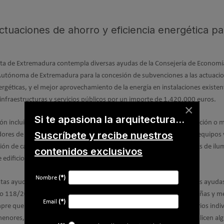
tuaciones de ahorro y eficiencia energética pa
nta de Extremadura contempla diversas ayudas de la Consejería de Economí
Autónoma de Extremadura para la concesión de subvenciones a las actuacio
ergéticas, y el mejor aprovechamiento de la energía en instalaciones existen
 infraestructuras y servicios públicos por un importe de 1.420.000 euros.
×
Si te apasiona la arquitectura...
n incluidas en el Decreto (auditorías energéticas integrales, sustitución o 
Suscríbete y recibe nuestros
ores de energía de procesos productivos, sustitución o mejora de equipos
ón de calor y frío, mejora de la eficiencia energética de instalaciones de il
contenidos exclusivos
edificios existentes, etc.).
Nombre
(*)
estas ayudas establecen que podrán solicitar, y en su caso obtener, las ayuda
to 118/2016, de 29 de noviembre, todas las microempresas, pequeñas y m
Email
(*)
pre que dispongan de personalidad jurídica, así como los empresarios indiv
menores, así como los proveedores de servicios energéticos, que realicen al