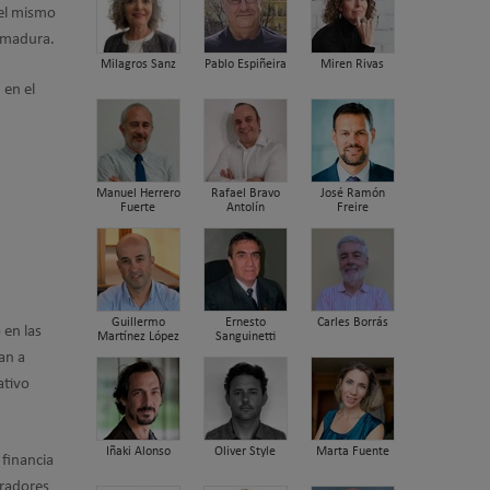
 el mismo
remadura.
Milagros Sanz
Pablo Espiñeira
Miren Rivas
 en el
Manuel Herrero
Rafael Bravo
José Ramón
Fuerte
Antolín
Freire
Guillermo
Ernesto
Carles Borrás
 en las
Martínez López
Sanguinetti
an a
ativo
Iñaki Alonso
Oliver Style
Marta Fuente
 financia
eradores