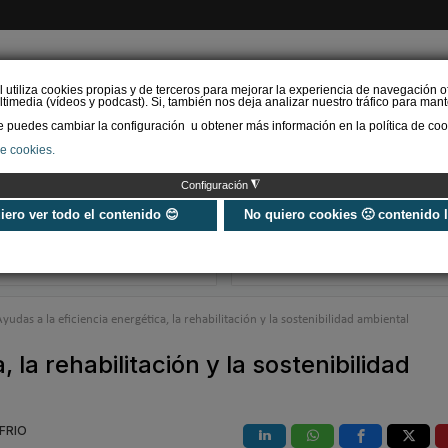
l utiliza cookies propias y de terceros para mejorar la experiencia de navegación o
timedia (vídeos y podcast). Si, también nos deja analizar nuestro tráfico para mant
puedes cambiar la configuración u obtener más información en la política de coo
de cookies.
AS RENOVABLES
CALEFACCIÓN
REFRIGERACIÓN
EFICIENCIA ENERGÉTI
◮
Configuración
Zennio: de la reforma al
SOPREMA impul
hogar inteligente, cómo
cubierta azul c
uiero ver todo el contenido 😊
No quiero cookies 🙁 contenido 
introducir KNX sin tirar la
sistema Skywat
cas…
Sopranature® 
Ayudas a la eficiencia energética, la rehabilitación y la sostenibilidad ambiental
 la rehabilitación y la sostenibilidad
FRIO