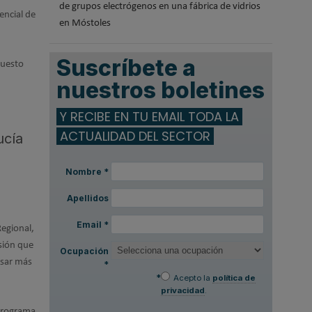
de grupos electrógenos en una fábrica de vidrios
encial de
en Móstoles
Suscríbete a
puesto
nuestros boletines
Y RECIBE EN TU EMAIL TODA LA
ACTUALIDAD DEL SECTOR
ucía
Nombre
*
Apellidos
Email
*
Regional,
rsión que
Ocupación
lsar más
*
*
Acepto la
política de
privacidad
.
 programa