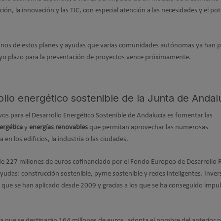
ción, la innovación y las TIC, con especial atención a las necesidades y el pot
lgunos de estos planes y ayudas que varias comunidades autónomas ya han 
yo plazo para la presentación de proyectos vence próximamente.
ollo energético sostenible de la Junta de Andal
vos para el Desarrollo Energético Sostenible de Andalucía es fomentar las
nergética
y
energías renovables
que permitan aprovechar las numerosas
n los edificios, la industria o las ciudades.
de 227 millones de euros cofinanciado por el Fondo Europeo de Desarrollo 
 ayudas: construcción sostenible, pyme sostenible y redes inteligentes. Inve
s que se han aplicado desde 2009 y gracias a los que se ha conseguido impu
 la que se destinarán 164 millones de euros, adopta el nombre del anterior