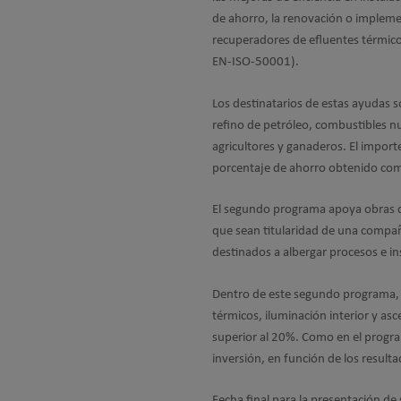
de ahorro, la renovación o implemen
recuperadores de efluentes térmico
EN-ISO-50001).
Los destinatarios de estas ayudas s
refino de petróleo, combustibles nu
agricultores y ganaderos. El importe
porcentaje de ahorro obtenido com
El segundo programa apoya obras de
que sean titularidad de una compañ
destinados a albergar procesos e ins
Dentro de este segundo programa, se
térmicos, iluminación interior y as
superior al 20%. Como en el program
inversión, en función de los result
Fecha final para la presentación de