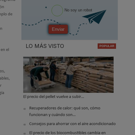
ión
*
No soy un robot
mplo de
en
Enviar
LO MÁS VISTO
 en el
os,
ables,
r
gía
El precio del pellet vuelve a subir…
Recuperadores de calor: qué son, cómo
funcionan y cuándo son…
Consejos para ahorrar con el aire acondicionado
El precio de los biocombustibles cambia en