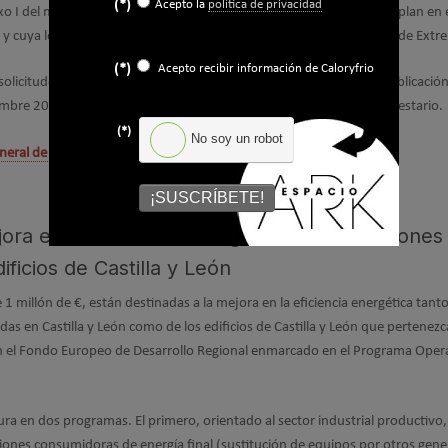
(*)
Acepto la
política de privacidad
exo I del mismo Decreto y que cumplan los requisitos que se contemplan en
, y cuya localización sea en el territorio de la Comunidad Autónoma de Ext
(*)
Acepto recibir información de Caloryfrio
solicitudes: cuatro meses a contar desde el día siguiente al de su publicación
iembre 2016) o bien, en el momento que se agote el crédito presupuestario.
(*)
No soy un robot
neral de Industria, Energía y Minas de Extremadura
¡SUSCRÍBETE!
ra en la eficiencia energética en instalaciones
dificios de Castilla y León
 millón de €, están destinadas a la mejora en la eficiencia energética tanto
adas en Castilla y León como de los edificios de Castilla y León que pertenezc
n el Fondo Europeo de Desarrollo Regional enmarcado en el Programa Oper
ura en dos programas. El primero, orientado al sector industrial productivo,
aciones consumidoras de energía final (sustitución de equipos por otros gen