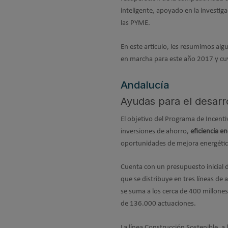
inteligente, apoyado en la investiga
las PYME.
En este artículo, les resumimos a
en marcha para este año 2017 y cu
Andalucía
Ayudas para el desarr
El objetivo del Programa de Incenti
inversiones de ahorro,
eficiencia e
oportunidades de mejora energética e
Cuenta con un presupuesto inicial 
que se distribuye en tres líneas de
se suma a los cerca de 400 millone
de 136.000 actuaciones.
La línea Construcción Sostenible, a