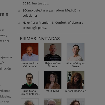
2026: fuerte subi…
¿Cómo detectar el gas radón? Medición y
ra el
soluciones
Haier Perla Premium S: Confort, eficiencia y
tecnología para…
a e
nes y
FIRMAS INVITADAS
tes del
mejora de
 y/o
José Antonio La
Alejandro San
Alberto Vázquez
Cal Herrera
Vicente
Garea
uminación
s
edianas
Juan María
María Moya
Susana Rodriguez
Hidalgo Betanzos
iduales,
guna de