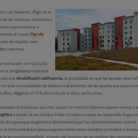
stro de fomento, Iñigo de la
orial de Vivienda, Urbanismo
nomas para empezar a
ntener el nuevo
Plan de
solo de alquiler, sino
ión
y reforma.
 consensuado con las CCAA
o la antigüedad necesaria
yuda a la
rehabilitación edificatoria
, la posibilidad de que las ayudas sean sol
s y no solo comunidades de vecinos o el aumento de las ayudas para persona
años, llegando al 75% del coste de la obra, entre otras.
munidades Autónomas que han puesto en marcha diversos planes renove y 
rgética
a través de los Fondos Feder (Fondo Europeo de Desarrollo Regional
ión Europea que se gestiona directamente por las administraciones central,
or la Comunidad Europea programa tiene como objetivo contribuir a la mej
de la economía española, a través del impulso de un modelo de crecimiento