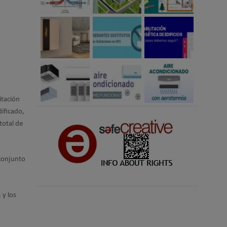
itación
dificado,
total de
 conjunto
 y los