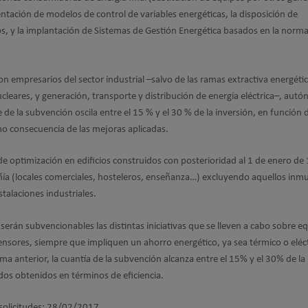
tación de modelos de control de variables energéticas, la disposición de
s, y la implantación de Sistemas de Gestión Energética basados en la norm
on empresarios del sector industrial –salvo de las ramas extractiva energétic
cleares, y generación, transporte y distribución de energía eléctrica–, aut
 de la subvención oscila entre el 15 % y el 30 % de la inversión, en función 
o consecuencia de las mejoras aplicadas.
 optimización en edificios construidos con posterioridad al 1 de enero de
ía (locales comerciales, hosteleros, enseñanza…) excluyendo aquellos inm
talaciones industriales.
rán subvencionables las distintas iniciativas que se lleven a cabo sobre e
censores, siempre que impliquen un ahorro energético, ya sea térmico o eléct
a anterior, la cuantía de la subvención alcanza entre el 15% y el 30% de la
ados obtenidos en términos de eficiencia.
 solicitudes: 28/02/2017