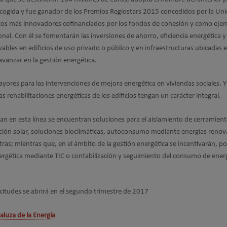
gida y fue ganador de los Premios Regiostars 2015 concedidos por la Un
tos más innovadores cofinanciados por los fondos de cohesión y como eje
onal. Con él se fomentarán las inversiones de ahorro, eficiencia energética y
bles en edificios de uso privado o público y en infraestructuras ubicadas 
vanzar en la gestión energética.
ores para las intervenciones de mejora energética en viviendas sociales. Y
 rehabilitaciones energéticas de los edificios tengan un carácter integral.
an en esta línea se encuentran soluciones para el aislamiento de cerramient
cción solar, soluciones bioclimáticas, autoconsumo mediante energías renov
tras; mientras que, en el ámbito de la gestión energética se incentivarán, po
rgética mediante TIC o contabilización y seguimiento del consumo de ener
icitudes se abrirá en el segundo trimestre de 2017
luza de la Energía