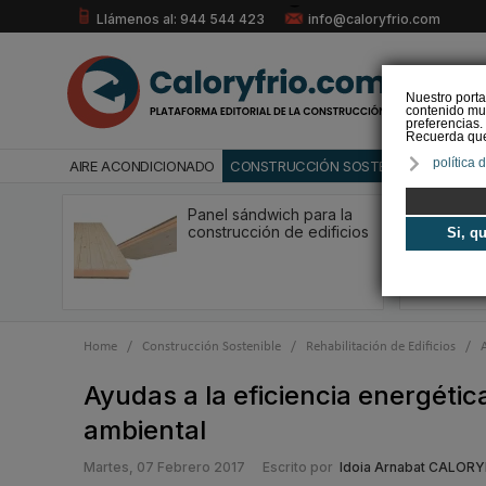
Llámenos al: 944 544 423
info@caloryfrio.com
Nuestro porta
contenido mul
preferencias.
Recuerda que 
política 
AIRE ACONDICIONADO
CONSTRUCCIÓN SOSTENIBLE
ENERGÍ
Panel sándwich para la
construcción de edificios
Si, q
Home
/
Construcción Sostenible
/
Rehabilitación de Edificios
/
Ayudas a la eficiencia energética,
ambiental
Martes, 07 Febrero 2017
Escrito por
Idoia Arnabat CALORY