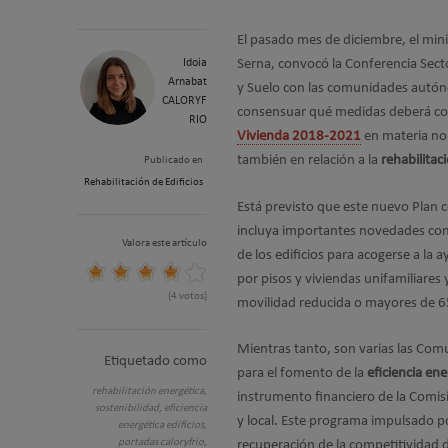
El pasado mes de diciembre, el mini
Idoia
Serna, convocó la Conferencia Sect
Arnabat
y Suelo con las comunidades autó
CALORYF
consensuar qué medidas deberá co
RIO
Vivienda 2018-2021
en materia no 
también en relación a la
rehabilitac
Publicado en
Rehabilitación de Edificios
Está previsto que este nuevo Plan
incluya importantes novedades com
Valora este artículo
de los edificios para acogerse a la a
por pisos y viviendas unifamiliare
(4 votos)
movilidad reducida o mayores de 65 
Mientras tanto, son varias las Co
Etiquetado como
para el fomento de la
eficiencia ene
rehabilitación energética,
instrumento financiero de la Comis
sostenibilidad,
eficiencia
y local. Este programa impulsado p
energética edificios,
portadas caloryfrio,
recuperación de la competitividad 