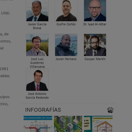
a UNE-
Javier García
Guifre Cortés
Dr. Iyad Al-Attar
Breva
a, de
ónomos,
del
José Luis
Javier Hernanz
Gaspar Martín
Gutiérrez
Villanueva
 1981
uebles
José Antonio
quipos
García Redondo
rico,
INFOGRAFÍAS