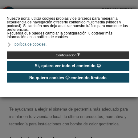
PRESUPUESTOS
❌
Nuestro portal utiliza cookies propias y de terceros para mejorar la
experiencia de navegación ofrecerte contenido multimedia (vídeos y
podcast). Si, también nos deja analizar nuestro tráfico para mantener tus
preferencias.
Recuerda que puedes cambiar la configuración u obtener más
información en la política de cookies.
Geoenergía celebra que
política de cookies.
el Plan de Acción para la
Electrificación constate el
◮
Configuración
pap…
Si, quiero ver todo el contenido 😊
No quiero cookies 🙁 contenido limitado
Home
/
Energías Renovables
/
Geotermia
Geotermia
Te ayudamos a elegir el sistema de geotermia más adecuado para
instalar en tu vivienda o local: lo último en productos, normativa y
tecnología para instalaciones con bomba de calor geotérmica.