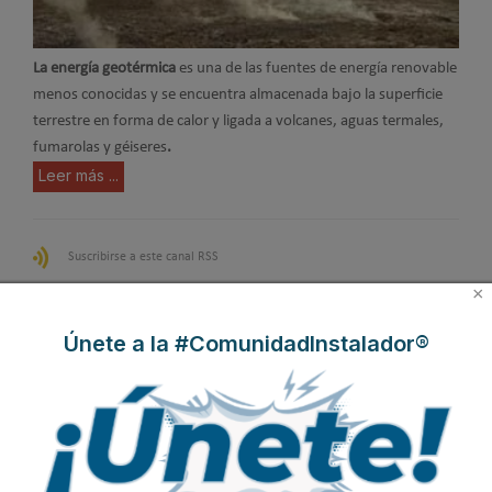
La energía geotérmica
es una de las fuentes de energía renovable
menos conocidas y se encuentra almacenada bajo la superficie
terrestre en forma de calor y ligada a volcanes, aguas termales,
fumarolas y géiseres
.
Leer más ...
Suscribirse a este canal RSS
×
Inicio
Anterior
1
2
3
4
Únete a la #ComunidadInstalador®
5
6
Siguiente
Final
Página 4 de 6