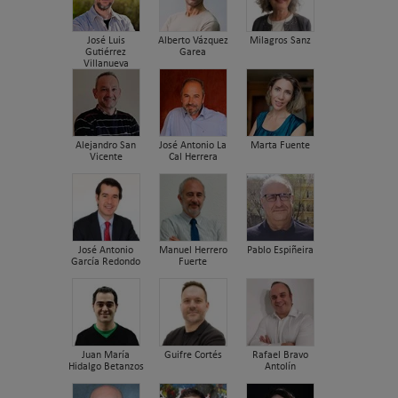
José Luis
Alberto Vázquez
Milagros Sanz
Gutiérrez
Garea
Villanueva
Alejandro San
José Antonio La
Marta Fuente
Vicente
Cal Herrera
José Antonio
Manuel Herrero
Pablo Espiñeira
García Redondo
Fuerte
Juan María
Guifre Cortés
Rafael Bravo
Hidalgo Betanzos
Antolín