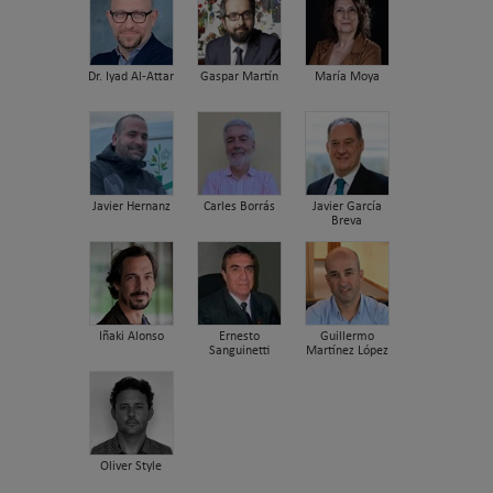
Dr. Iyad Al-Attar
Gaspar Martín
María Moya
Javier Hernanz
Carles Borrás
Javier García
Breva
Iñaki Alonso
Ernesto
Guillermo
Sanguinetti
Martínez López
Oliver Style