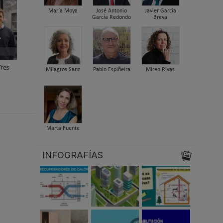
María Moya
José Antonio
Javier García
García Redondo
Breva
Tres
Milagros Sanz
Pablo Espiñeira
Miren Rivas
Marta Fuente
INFOGRAFÍAS