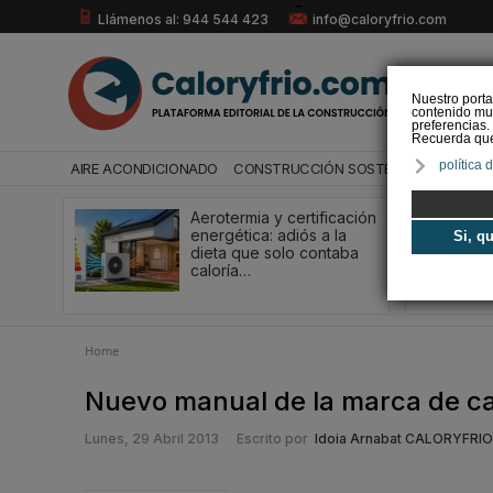
Llámenos al: 944 544 423
info@caloryfrio.com
Nuestro porta
contenido mul
preferencias.
Recuerda que 
política 
AIRE ACONDICIONADO
CONSTRUCCIÓN SOSTENIBLE
ENERGÍ
Aerotermia y certificación
energética: adiós a la
Si, q
dieta que solo contaba
caloría…
Home
Nuevo manual de la marca de cal
Lunes, 29 Abril 2013
Escrito por
Idoia Arnabat CALORYFRIO