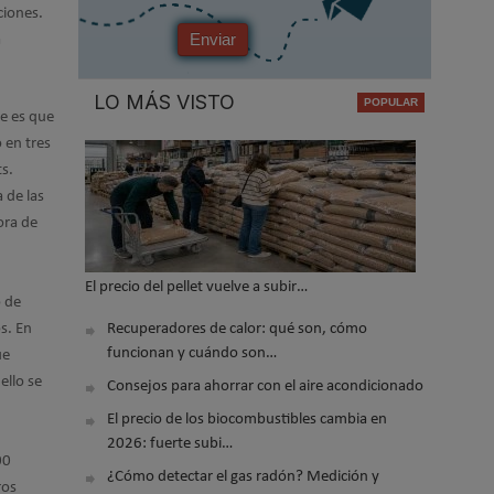
ciones.
Enviar
a
LO MÁS VISTO
te es que
 en tres
ts.
 de las
ora de
El precio del pellet vuelve a subir…
o de
s. En
Recuperadores de calor: qué son, cómo
funcionan y cuándo son…
ue
ello se
Consejos para ahorrar con el aire acondicionado
El precio de los biocombustibles cambia en
2026: fuerte subi…
00
¿Cómo detectar el gas radón? Medición y
ros