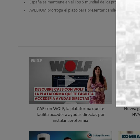
España se mantiene en el Top 5 mundial de los productores de p
AVEBIOM prorroga el plazo para presentar candidaturas al 19º
CAE con WOLF, la plataforma que te
Nueva 
facilita acceder a ayudas directas por
HVA
instalar aerotermia