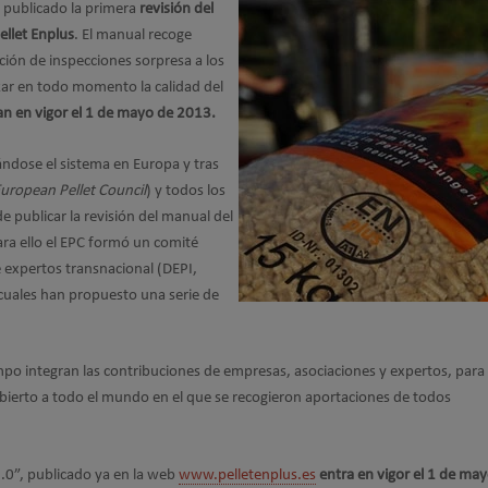
a publicado la primera
revisión del
ellet Enplus
. El manual recoge
ión de inspecciones sorpresa a los
izar en todo momento la calidad del
an en vigor el 1 de mayo de 2013
.
cándose el sistema en Europa y tras
uropean Pellet Council
) y todos los
 publicar la revisión del manual del
ara ello el EPC formó un comité
 expertos transnacional (DEPI,
uales han propuesto una serie de
po integran las contribuciones de empresas, asociaciones y expertos, para 
bierto a todo el mundo en el que se recogieron aportaciones de todos
.0”, publicado ya en la web
www.pelletenplus.es
entra en vigor el 1 de ma