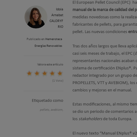
El European Pellet Council (EPC) h
Idoia
manual de la marca de calidad del p
Arnabat
medidas novedosas como la realizac
CALORYF
fabricantes de pellets, para garant
RIO
pellet. Las nuevas condiciones
entr
Publicado en
Hemeroteca
Tras dos años largos que lleva apli
Energías Renovables
casi seis meses de trabajo, el EPC (
E
representantes nacionales acaban de
Valora este artículo
sistema de certificación ENplus®. P
redactor integrado por un grupo de
(1 Voto)
PROPELLETS, VTT y AVEBIOM), los c
cambios y mejoras en el manual.
Etiquetado como
Estas modificaciones, al mismo tiem
pellets,
avebiom,
se dio un periodo de comentarios a
los
stakeholders
de toda Europa.
El nuevo texto “Manual ENplus® v2