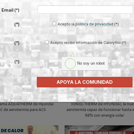
ellet certificado ENplus®
Email
(*)
 Congreso Internacional de Bioenergía
Acepto la
política de privacidad
(*)
(*)
volv
Acepto recibir información de Caloryfrio (*)
(*)
(*)
No soy un robot
APOYA LA COMUNIDAD
gama AQUATHERM de Hyundai
IONIQ-THERM de HYUNDAI, la nue
C de aerotermia para ACS
aerotermia capaz de funcionar hasta 
98% con energía solar