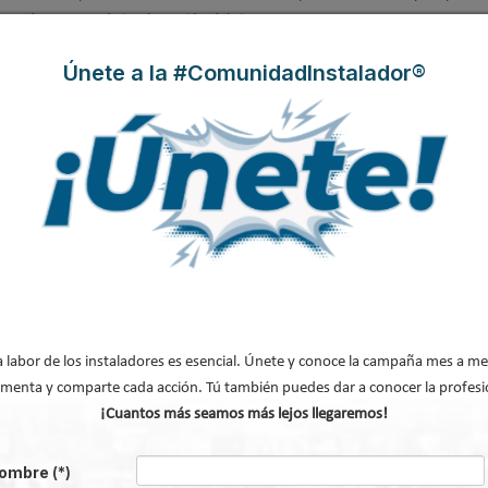
anzado proceso de implantación del sistema.
Únete a la #ComunidadInstalador®
de apoyo al sistema de Certificación y posee los derechos de la marca en Es
a certificación ENplus® en España. Para más información sobre el proceso
n los fabricantes o distribuidores certificados en
www.pelletenplus.es
Modificado por última vez enLunes, 26 Abril
a labor de los instaladores es esencial. Únete y conoce la campaña mes a me
menta y comparte cada acción. Tú también puedes dar a conocer la profesi
000 toneladas en 2026, pero no cubre la demanda
¡Cuantos más seamos más lejos llegaremos!
os para hablar de biometano
da en la gestión del paisaje
ombre
(*)