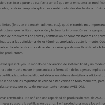
era certificar a partir de esa fecha tendrá que tener en cuenta las modifica
icadas, tendrán tiempo de aplicar los cambios introducidos hasta la próxim
 límites (finos en el almacén, aditivos, etc.), quizá el cambio más importan
tructura, que facilita su aplicación y lectura. La información se ha agrupado
cación de productores de pellets y certificación de comercializadores de pelle
inas todas las definiciones de los términos empleados posteriormente. Otra
 certificado tendrá una validez de tres años que da más flexibilidad a la h
e los productores.
nexos que incluyen un modelo de declaración de sostenibilidad y un model
 ha dado mucha mayor importancia a la formación de los agentes implicado
 certificadas, se ha decidido establecer un sistema de vigilancia adicional q
pliendo con los requisitos de calidad establecidos en todo momento, para 
uales sorpresa por parte del representante nacional AVEBIOM.
sas certificadas ENplus® con una capacidad de producción total de 250.0
meses se espera la certificación de unos 3 o 4 productores más y los prime