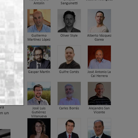
Antolín
Sanguinetti
er arriba
Guillermo
Oliver Style
Alberto Vázquez
Martínez López
Garea
Gaspar Martín
Guifre Cortés
José Antonio La
Cal Herrera
va
José Luis
Carles Borrás
Alejandro San
Gutiérrez
Vicente
en un
Villanueva