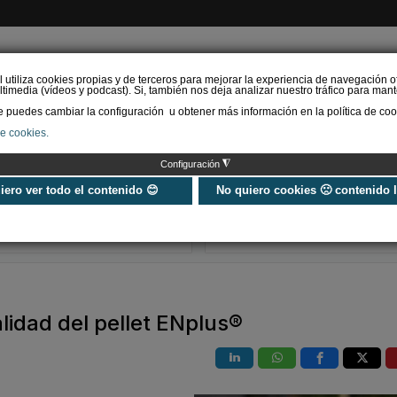
l utiliza cookies propias y de terceros para mejorar la experiencia de navegación o
timedia (vídeos y podcast). Si, también nos deja analizar nuestro tráfico para mant
puedes cambiar la configuración u obtener más información en la política de coo
de cookies.
AS RENOVABLES
CALEFACCIÓN
REFRIGERACIÓN
EFICIENCIA ENERGÉTI
◮
Configuración
URSA instala energía
Geoenergía ce
fotovoltaica en sus
el Plan de Acci
uiero ver todo el contenido 😊
No quiero cookies 🙁 contenido 
fábricas de XPS y lana
Electrificación 
mineral
pap…
idad del pellet ENplus®