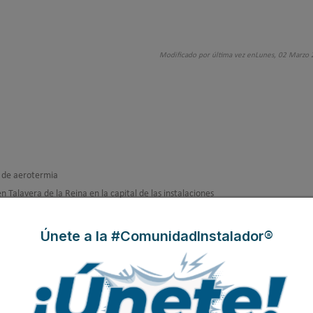
Modificado por última vez enLunes, 02 Marzo
s de aerotermia
Talavera de la Reina en la capital de las instalaciones
or FAE
ir camisetas oficiales de la Selección Española
Únete a la #ComunidadInstalador®
atización y aerotermia
volv