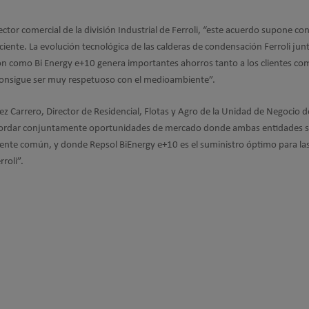
ctor comercial de la división Industrial de Ferroli, “este acuerdo supone co
iciente. La evolución tecnológica de las calderas de condensación Ferroli jun
n como Bi Energy e+10 genera importantes ahorros tanto a los clientes co
consigue ser muy respetuoso con el medioambiente”.
z Carrero, Director de Residencial, Flotas y Agro de la Unidad de Negocio 
abordar conjuntamente oportunidades de mercado donde ambas entidades 
ente común, y donde Repsol BiEnergy e+10 es el suministro óptimo para la
roli”.