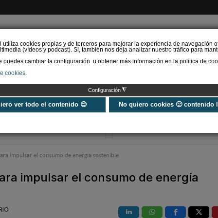
l utiliza cookies propias y de terceros para mejorar la experiencia de navegación o
timedia (vídeos y podcast). Si, también nos deja analizar nuestro tráfico para mant
puedes cambiar la configuración u obtener más información en la política de coo
de cookies.
AS RENOVABLES
CALEFACCIÓN
REFRIGERACIÓN
EFICIENCIA ENERGÉTI
◮
Configuración
Universo Aniversario - Un
Verifactu en
año, muchos momentos
climatización: 
uiero ver todo el contenido 😊
No quiero cookies 🙁 contenido 
exigir la ley a t
programa de g
para impulsar el consumo de energía sostenible
para impulsar el consumo de energía
RIO