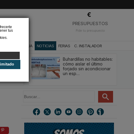
❌
PRESUPUESTOS
frecerte
ener tus
Pide tu presupuesto
kies.
CA
BAÑO Y AGUA
NOTICIAS
FERIAS
C. INSTALADOR
Buhardillas no habitables:
qué le va a
cómo aislar el último
limitado
u
forjado sin acondicionar
estión y…
un esp…
B
u
s
c
a
r
.
.