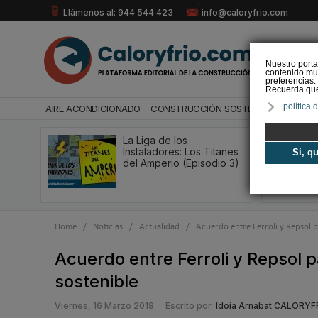
Llámenos al: 944 544 423
info@caloryfrio.com
Nuestro porta
contenido mul
preferencias.
Recuerda que 
política 
AIRE ACONDICIONADO
CONSTRUCCIÓN SOSTENIBLE
ENERGÍ
La Liga de los
Instaladores: Los Titanes
Si, q
del Amperio (Episodio 3)
Home
/
Noticias
/
Actualidad
/
Acuerdo entre Ferroli y Repsol 
Acuerdo entre Ferroli y Repsol 
sostenible
Viernes, 16 Marzo 2018
Escrito por
Idoia Arnabat CALORYF