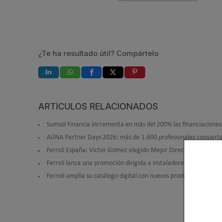
¿Te ha resultado útil? Compártelo
ARTÍCULOS RELACIONADOS
Sumsol Financia incrementa en más del 200% las financiacione
AÚNA Partner Days 2026: más de 1.600 profesionales convierten 
Ferroli España: Víctor Gómez elegido Mejor Directivo del Año p
Ferroli lanza una promoción dirigida a instaladores para consegu
Ferroli amplía su catálogo digital con nuevos productos en clim