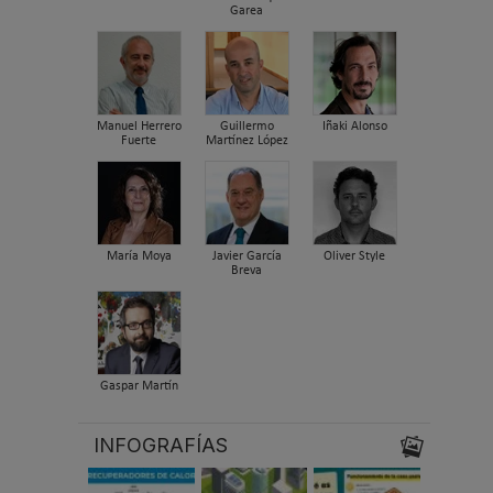
Garea
Manuel Herrero
Guillermo
Iñaki Alonso
Fuerte
Martínez López
María Moya
Javier García
Oliver Style
Breva
Gaspar Martín
INFOGRAFÍAS