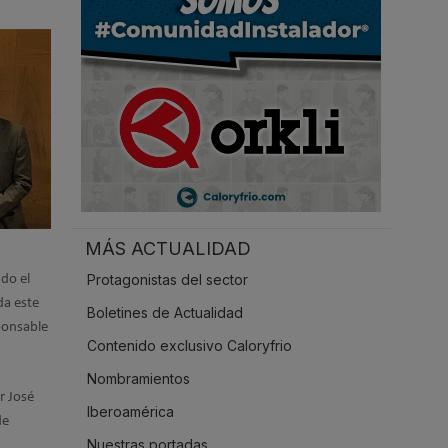
.
MÁS ACTUALIDAD
Protagonistas del sector
do el
da este
Boletines de Actualidad
ponsable
Contenido exclusivo Caloryfrio
Nombramientos
r José
Iberoamérica
de
Nuestras portadas