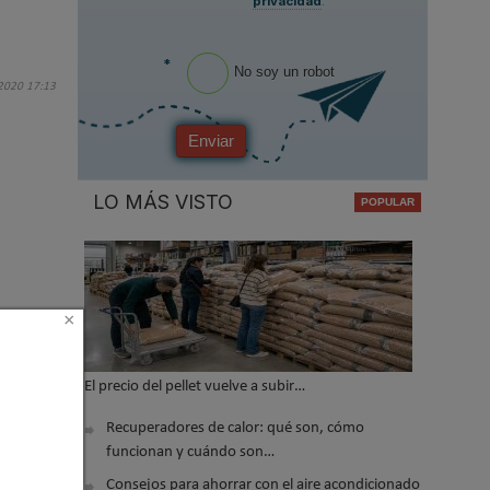
privacidad
.
*
No soy un robot
 2020 17:13
Enviar
LO MÁS VISTO
×
El precio del pellet vuelve a subir…
Recuperadores de calor: qué son, cómo
er arriba
funcionan y cuándo son…
Consejos para ahorrar con el aire acondicionado