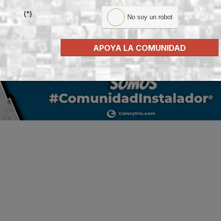
xito - Sistema de evacuación de
Caso de éxito - Sistema de tratamie
(*)
No soy un robot
e grupos electrógenos en una
aguas residuales en un hotel de Má
fábrica de vidrios e...
APOYA LA COMUNIDAD