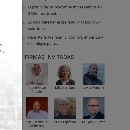
El precio de los biocombustibles cambia en
2026: fuerte subi…
¿Cómo detectar el gas radón? Medición y
soluciones
Haier Perla Premium S: Confort, eficiencia y
tecnología para…
s.
ón.
FIRMAS INVITADAS
dora
nica
Rafael Bravo
Milagros Sanz
Javier Hernanz
Antolín
José Antonio La
Pablo Espiñeira
Dr. Iyad Al-Attar
Cal Herrera