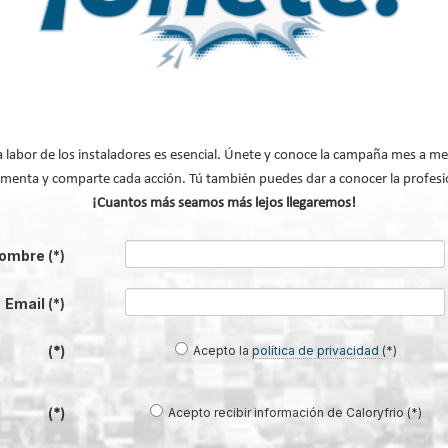
a labor de los instaladores es esencial. Únete y conoce la campaña mes a me
menta y comparte cada acción. Tú también puedes dar a conocer la profesi
¡Cuantos más seamos más lejos llegaremos!
®: el sistema que convierte la
Lilu González: de FP Dual a embaja
en una infraestructura activa de
#ComunidadInstalador® | Mecatró
ombre
(*)
gestión del agua...
Industrial
Email
(*)
Acepto la
política de privacidad
(*)
(*)
Acepto recibir información de Caloryfrio (*)
(*)