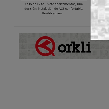
Caso de éxito - Siete apartamentos, una
Caso de é
decisión: instalación de ACS confortable,
humos d
flexible y pens...