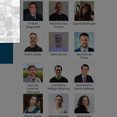
nto de
laga
Ernesto
Alejandro San
Susana Rodriguez
Sanguinetti
Vicente
Guifre Cortés
Carles Borrás
José Ramón
Freire
José Luis
Juan María
José Antonio
Gutiérrez
Hidalgo Betanzos
García Redondo
Villanueva
Marta Fuente
Alberto Vázquez
Miren Rivas