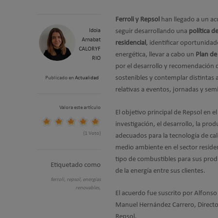
Ferroli y Repsol
han llegado a un a
Idoia
seguir desarrollando una
política d
Arnabat
residencial
, identificar oportunidad
CALORYF
energética, llevar a cabo un
Plan de
RIO
por el desarrollo y recomendación
sostenibles y contemplar distintas
Publicado en
Actualidad
relativas a eventos, jornadas y sem
Valora este artículo
El objetivo principal de Repsol en e
investigación, el desarrollo, la pr
(1 Voto)
adecuados para la tecnología de ca
medio ambiente en el sector reside
tipo de combustibles para sus pro
Etiquetado como
de la energía entre sus clientes.
ferroli,
repsol,
energías
renovables,
El acuerdo fue suscrito por Alfonso 
Manuel Hernández Carrero, Director
Repsol.