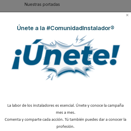
Nuestras portadas
Reportajes de mercado
×
NOTICIAS DESTACADAS
Únete a la #ComunidadInstalador®
Suscríbete a
nuestros boletines
Y RECIBE EN TU EMAIL TODA LA
ACTUALIDAD DEL SECTOR
Nombre
*
Apellidos
La labor de los instaladores es esencial. Únete y conoce la campaña
Email
*
mes a mes.
Ocupación
*
Comenta y comparte cada acción. Tú también puedes dar a conocer la
profesión.
*