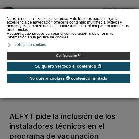
PRESUPUESTOS
❌
Nuestro portal utiliza cookies propias y de terceros para mejorar la
experiencia de navegación ofrecerte contenido multimedia (vídeos y
podcast). Si, también nos deja analizar nuestro tráfico para mantener tus
preferencias.
Recuerda que puedes cambiar la configuración u obtener más
información en la política de cookies.
La Liga de los
política de cookies.
Instaladores: Los Titanes
del Amperio (Episodio 3)
◮
Configuración
Si, quiero ver todo el contenido 😊
No quiero cookies 🙁 contenido limitado
Home
/
Noticias
/
Actualidad
/
AEFYT pide la inclusión de los instaladores técnicos en el programa de
vacunación
AEFYT pide la inclusión de los
instaladores técnicos en el
programa de vacunación