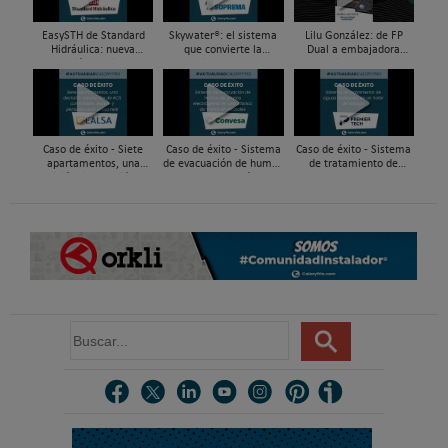
EasySTH de Standard
Skywater®: el sistema
Lilu González: de FP
Hidráulica: nueva
que convierte la
Dual a embajadora
generación en sistemas
cubierta en una
#ComunidadInstalador®
de expansión para
infraestructura activa de
| Mecatrónica Industrial
tuberías PEX
gestión del agua...
Caso de éxito - Siete
Caso de éxito - Sistema
Caso de éxito - Sistema
apartamentos, una
de evacuación de humos
de tratamiento de
decisión: instalación de
de grupos electrógenos
aguas residuales en un
ACS confortable, flexible
en una fábrica de vidrios
hotel de Málaga
y pens...
e...
B
u
s
c
a
r
.