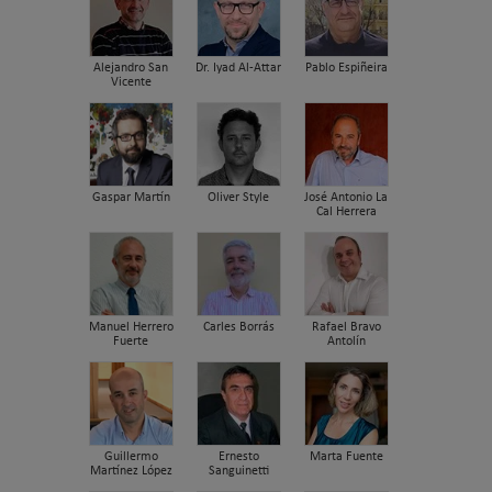
Alejandro San
Dr. Iyad Al-Attar
Pablo Espiñeira
Vicente
Gaspar Martín
Oliver Style
José Antonio La
Cal Herrera
Manuel Herrero
Carles Borrás
Rafael Bravo
Fuerte
Antolín
Guillermo
Ernesto
Marta Fuente
Martínez López
Sanguinetti