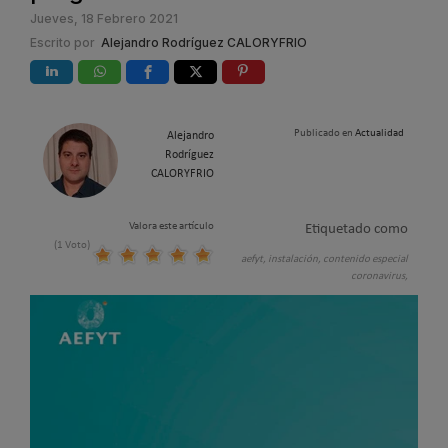
Jueves, 18 Febrero 2021
Escrito por
Alejandro Rodríguez CALORYFRIO
Publicado en
Actualidad
Alejandro
Rodríguez
CALORYFRIO
Valora este artículo
Etiquetado como
(1 Voto)
aefyt,
instalación,
contenido especial
coronavirus,