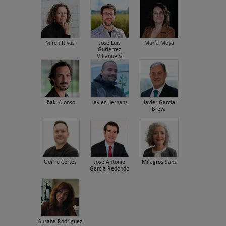
Miren Rivas
José Luis
María Moya
Gutiérrez
Villanueva
Iñaki Alonso
Javier Hernanz
Javier García
Breva
Guifre Cortés
José Antonio
Milagros Sanz
García Redondo
Susana Rodriguez