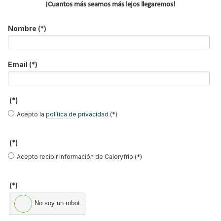
¡Cuantos más seamos más lejos llegaremos!
Acepto la
política de privacidad
.
Nombre
(*)
*
No soy un robot
Email
(*)
Enviar
(*)
Acepto la
política de privacidad
(*)
LO MÁS VISTO
(*)
Acepto recibir información de Caloryfrio (*)
(*)
El precio del pellet vuelve a subir…
No soy un robot