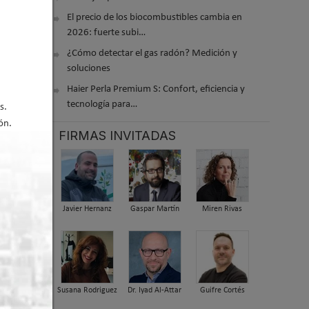
ctor a
El precio de los biocombustibles cambia en
deo
2026: fuerte subi…
¿Cómo detectar el gas radón? Medición y
soluciones
Haier Perla Premium S: Confort, eficiencia y
tecnología para…
s.
ón.
FIRMAS INVITADAS
Javier Hernanz
Gaspar Martín
Miren Rivas
 2026 11:16
Susana Rodriguez
Dr. Iyad Al-Attar
Guifre Cortés