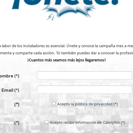
omoviendo espacios de divulgación y apoyo para ayudar a las empresas del se
rios y tecnológicos relacionados con la digitalización y la ciberseguridad
. Ví
ible
aquí
informe completo para más información en:
a labor de los instaladores es esencial. Únete y conoce la campaña mes a me
menta y comparte cada acción. Tú también puedes dar a conocer la profesi
¡Cuantos más seamos más lejos llegaremos!
ombre
(*)
Email
(*)
Modificado por última vez enMartes, 19 Mayo
Acepto la
política de privacidad
(*)
(*)
Acepto recibir información de Caloryfrio (*)
(*)