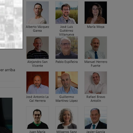
Alberto Vázquez
José Luis
María Moya
Garea
Gutiérrez
Villanueva
Alejandro San
Pablo Espiñeira
Manuel Herrero
Vicente
Fuerte
er arriba
José Antonio La
Guillermo
Rafael Bravo
Cal Herrera
Martínez López
Antolín
Juan María
Milagros Sanz
Javier García