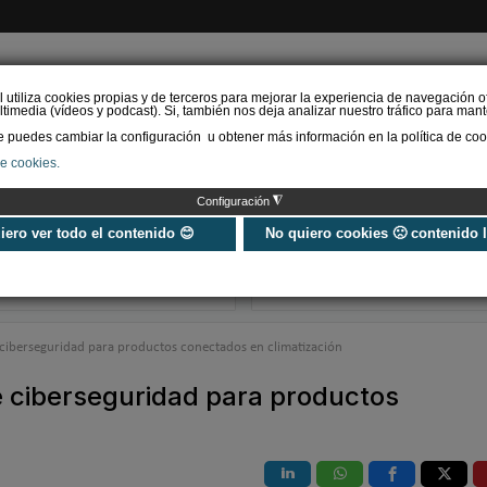
l utiliza cookies propias y de terceros para mejorar la experiencia de navegación o
timedia (vídeos y podcast). Si, también nos deja analizar nuestro tráfico para mant
puedes cambiar la configuración u obtener más información en la política de coo
de cookies.
AS RENOVABLES
CALEFACCIÓN
REFRIGERACIÓN
EFICIENCIA ENERGÉTI
◮
Configuración
Universo Aniversario - Un
Verifactu en
año, muchos momentos
climatización: 
uiero ver todo el contenido 😊
No quiero cookies 🙁 contenido 
exigir la ley a t
programa de g
e ciberseguridad para productos conectados en climatización
e ciberseguridad para productos