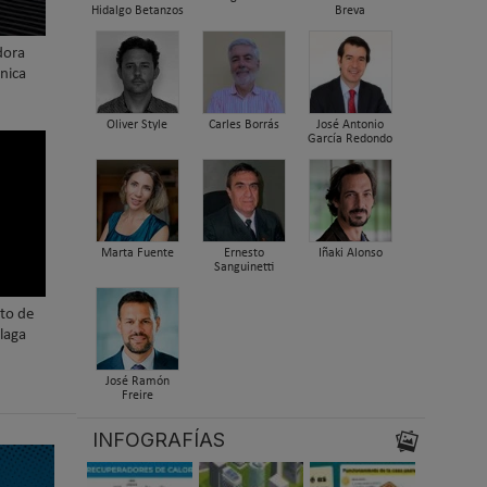
Hidalgo Betanzos
Breva
dora
nica
Oliver Style
Carles Borrás
José Antonio
García Redondo
Marta Fuente
Ernesto
Iñaki Alonso
Sanguinetti
nto de
laga
José Ramón
Freire
INFOGRAFÍAS