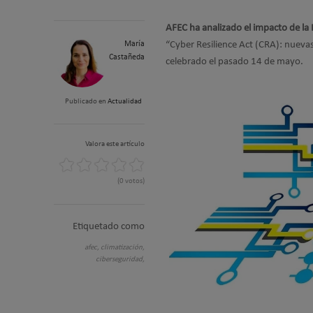
AFEC ha analizado el impacto de la 
María
“Cyber Resilience Act (CRA): nueva
Castañeda
celebrado el pasado 14 de mayo.
Publicado en
Actualidad
Valora este artículo
(0 votos)
Etiquetado como
afec,
climatización,
ciberseguridad,