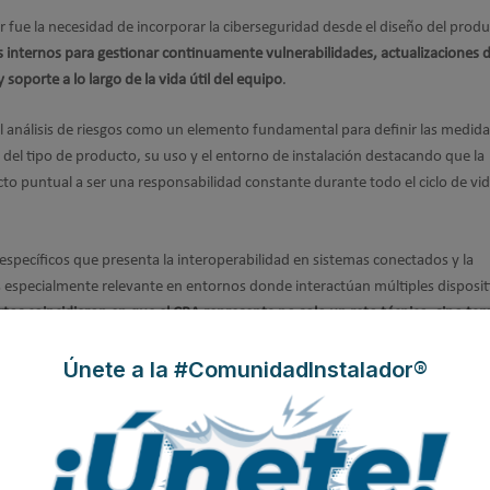
 fue la necesidad de incorporar la ciberseguridad desde el diseño del prod
s internos para gestionar continuamente vulnerabilidades, actualizaciones 
soporte a lo largo de la vida útil del equipo
.
el análisis de riesgos como un elemento fundamental para definir las medid
del tipo de producto, su uso y el entorno de instalación destacando que la
to puntual a ser una responsabilidad constante durante todo el ciclo de vid
específicos que presenta la interoperabilidad en sistemas conectados y la
s especialmente relevante en entornos donde interactúan múltiples disposit
rtos coincidieron en que el CRA representa no solo un reto técnico, sino ta
nación entre áreas como ingeniería, calidad, cumplimiento y soporte.
Únete a la #ComunidadInstalador®
procedimientos de conformidad y las normas técnicas
que actualmente pu
cumplimiento del reglamento, mientras se desarrollan futuras normas armon