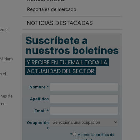
Reportajes de mercado
NOTICIAS DESTACADAS
en el
Suscríbete a
nuestros boletines
 Miriam
Y RECIBE EN TU EMAIL TODA LA
ACTUALIDAD DEL SECTOR
n el
Nombre
*
ones de
Apellidos
 en
Email
*
Ocupación
*
*
Acepto la
política de