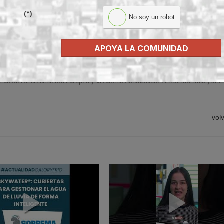
(*)
No soy un robot
entes de Bosch para sacar el máximo partido a tu sistema de climatización
a cada sistema para garantizar su máximo rendimiento
APOYA LA COMUNIDAD
su con nuevas soluciones eficientes
r un fuerte crecimiento europeo y sus últimas innovaciones en aerotermia y aire
volv