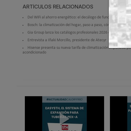
ARTÍCULOS RELACIONADOS
Del WiFi al ahorro energético: el decálogo de funciones intelig
Bosch: la climatización del hogar, paso a paso, cómo se instal
Gia Group lanza los catálogos profesionales 2026 de HTW y Giat
Entrevista a Iñaki Morcillo, presidente de Atecyr
Hisense presenta su nueva tarifa de climatización impulsada po
acondicionado