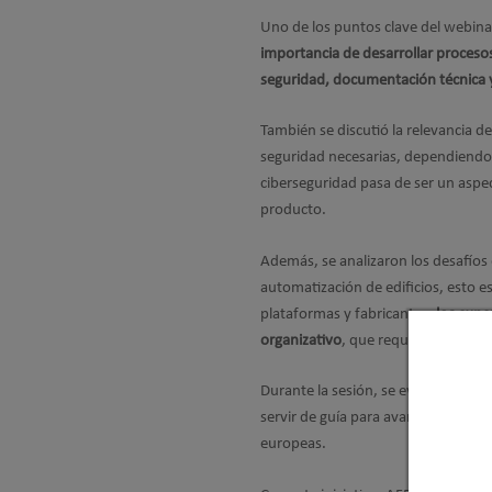
Uno de los puntos clave del webinar
importancia de desarrollar proceso
seguridad, documentación técnica y 
También se discutió la relevancia d
seguridad necesarias, dependiendo 
ciberseguridad pasa de ser un aspec
producto.
Además, se analizaron los desafíos 
automatización de edificios, esto e
plataformas y fabricantes,
los expe
organizativo
, que requerirá coordi
Durante la sesión, se evaluaron los
servir de guía para avanzar en el 
europeas.