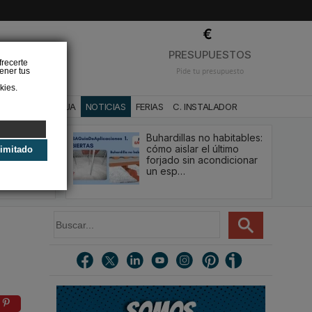
❌
PRESUPUESTOS
frecerte
ener tus
Pide tu presupuesto
kies.
CA
BAÑO Y AGUA
NOTICIAS
FERIAS
C. INSTALADOR
Buhardillas no habitables:
qué le va a
cómo aislar el último
limitado
u
forjado sin acondicionar
estión y…
un esp…
B
u
s
c
a
r
.
.