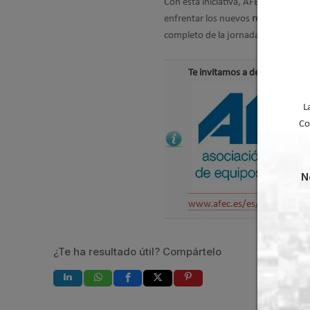
Con esta iniciativa, AFEC sigue pr
enfrentar los nuevos
retos regulato
completo de la jornada está dispon
Te invitamos a descargar el 
L
Co
N
www.afec.es/es/
¿Te ha resultado útil? Compártelo