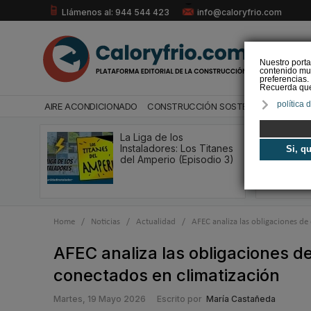
Llámenos al: 944 544 423
info@caloryfrio.com
Nuestro porta
contenido mul
preferencias.
Recuerda que 
política 
AIRE ACONDICIONADO
CONSTRUCCIÓN SOSTENIBLE
ENERGÍ
La Liga de los
Instaladores: Los Titanes
Si, q
del Amperio (Episodio 3)
Home
/
Noticias
/
Actualidad
/
AFEC analiza las obligaciones d
AFEC analiza las obligaciones d
conectados en climatización
Martes, 19 Mayo 2026
Escrito por
María Castañeda