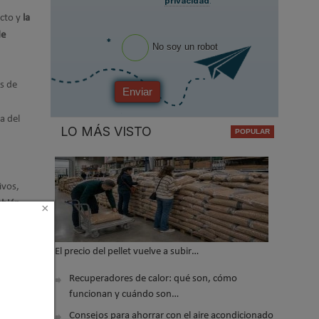
privacidad
.
ucto y
la
de
*
No soy un robot
as de
Enviar
a del
LO MÁS VISTO
ivos,
mbién
×
El precio del pellet vuelve a subir…
eden
izadas
Recuperadores de calor: qué son, cómo
funcionan y cuándo son…
Consejos para ahorrar con el aire acondicionado