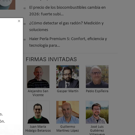
El precio de los biocombustibles cambia en
2026: fuerte subi…
×
¿Cómo detectar el gas radón? Medición y
soluciones
Haier Perla Premium S: Confort, eficiencia y
tecnología para…
FIRMAS INVITADAS
Alejandro San
Gaspar Martín
Pablo Espiñeira
Vicente
LÓpera
s.
ón.
Juan María
Guillermo
José Luis
Hidalgo Betanzos
Martínez López
Gutiérrez
Villanueva