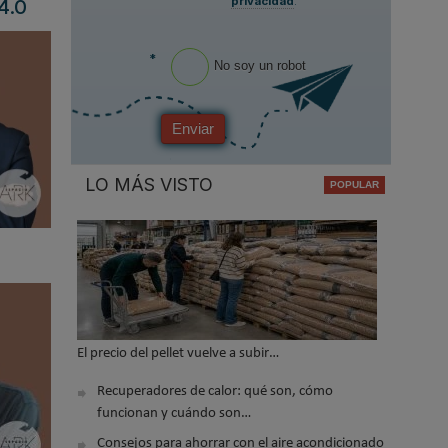
privacidad
.
4.0
*
No soy un robot
Enviar
LO MÁS VISTO
El precio del pellet vuelve a subir…
Recuperadores de calor: qué son, cómo
funcionan y cuándo son…
Consejos para ahorrar con el aire acondicionado