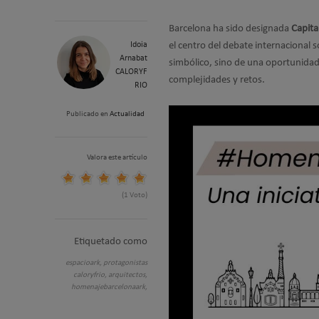
Barcelona ha sido designada
Capita
Idoia
el centro del debate internacional 
Arnabat
simbólico, sino de una oportunidad
CALORYF
complejidades y retos.
RIO
Publicado en
Actualidad
Valora este artículo
(1 Voto)
Etiquetado como
espacioark,
protagonistas
caloryfrio,
arquitectos,
homenajebarcelonaark,