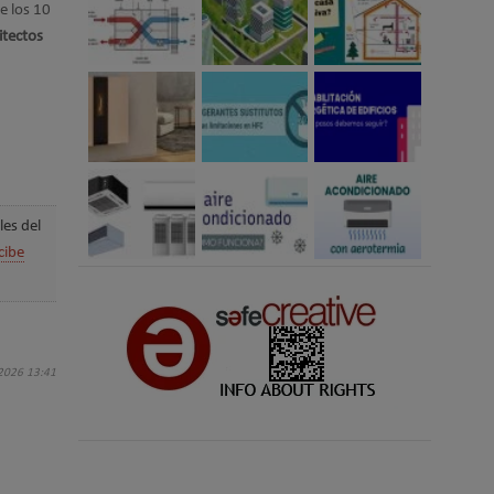
e los 10
itectos
les del
cibe
 2026 13:41