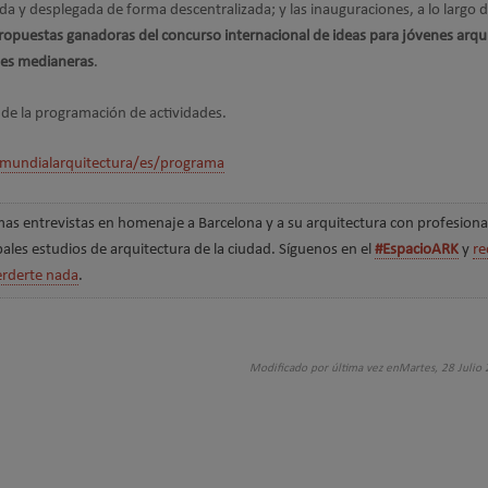
y desplegada de forma descentralizada; y las inauguraciones, a lo largo d
ropuestas ganadoras del concurso internacional de ideas para jóvenes arqu
des medianeras
.
de la programación de actividades.
lmundialarquitectura/es/programa
as entrevistas en homenaje a Barcelona y a su arquitectura con profesiona
pales estudios de arquitectura de la ciudad. Síguenos en el
#EspacioARK
y
re
erderte nada
.
Modificado por última vez enMartes, 28 Julio