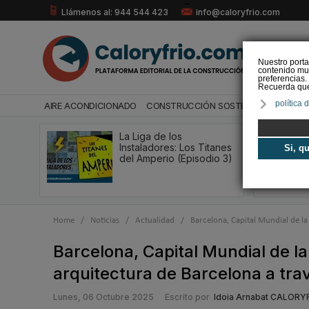
Llámenos al: 944 544 423
info@caloryfrio.com
Nuestro porta
contenido mul
preferencias.
Recuerda que 
política 
AIRE ACONDICIONADO
CONSTRUCCIÓN SOSTENIBLE
ENERGÍ
La Liga de los
Instaladores: Los Titanes
Si, q
del Amperio (Episodio 3)
Home
/
Noticias
/
Actualidad
/
Barcelona, Capital Mundial de la
Barcelona, Capital Mundial de l
arquitectura de Barcelona a tra
Lunes, 06 Octubre 2025
Escrito por
Idoia Arnabat CALORY