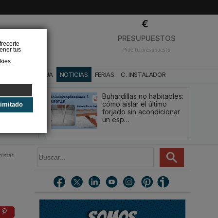
❌
PRESUPUESTOS
frecerte
ener tus
Pide tu presupuesto
kies.
CA
BAÑO Y AGUA
NOTICIAS
FERIAS
C. INSTALADOR
Buhardillas no habitables:
qué le va a
cómo aislar el último
limitado
u
forjado sin acondicionar
estión y…
un esp…
B
nistas
u
s
c
a
r
.
.