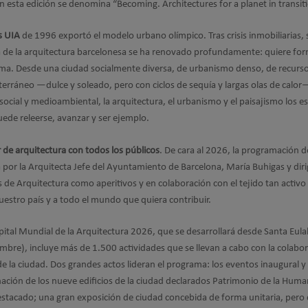
n esta edición se denomina “Becoming. Architectures for a planet in transit
s UIA
de 1996 exportó el modelo urbano olímpico. Tras crisis inmobiliarias, s
gma de la arquitectura barcelonesa se ha renovado profundamente: quiere fo
lema. Desde una ciudad socialmente diversa, de urbanismo denso, de recurs
terráneo —dulce y soleado, pero con ciclos de sequía y largas olas de calor—
social y medioambiental, la arquitectura, el urbanismo y el paisajismo los e
uede releerse, avanzar y ser ejemplo.
 de arquitectura con todos los públicos
. De cara al 2026, la programación d
a por la Arquitecta Jefe del Ayuntamiento de Barcelona, María Buhigas y diri
 de Arquitectura como aperitivos y en colaboración con el tejido tan activo
nuestro país y a todo el mundo que quiera contribuir.
pital Mundial de la Arquitectura 2026, que se desarrollará desde Santa Eulal
embre), incluye más de 1.500 actividades que se llevan a cabo con la colabo
de la ciudad. Dos grandes actos lideran el programa: los eventos inaugural y
minación de los nueve edificios de la ciudad declarados Patrimonio de la Hum
stacado; una gran exposición de ciudad concebida de forma unitaria, pero 