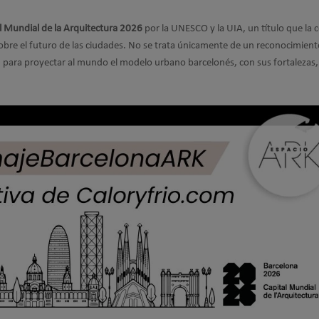
l Mundial de la Arquitectura 2026
por la UNESCO y la UIA, un título que la 
sobre el futuro de las ciudades. No se trata únicamente de un reconocimien
 para proyectar al mundo el modelo urbano barcelonés, con sus fortalezas,