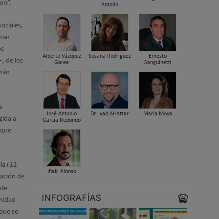
ion”.
Antolín
ociales,
rmar
os
Alberto Vázquez
Susana Rodriguez
Ernesto
, de los
Garea
Sanguinetti
stán
e
José Antonio
Dr. Iyad Al-Attar
María Moya
gida a
García Redondo
 que
ia (12
Iñaki Alonso
ración de
 de
INFOGRAFÍAS
anidad
que se