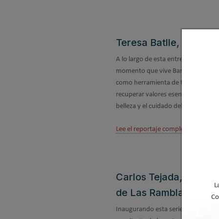
Teresa Batlle, arquite
A lo largo de esta entrevista, Batlle
momento que vive Barcelona, el pap
como herramienta de transformació
recuperar valores esenciales como la
belleza y el cuidado del entorno co
Lee el reportaje completo con Teres
Carlos Tejada, arquite
L
de Las Ramblas
Co
Inaugurando esta serie, conversa