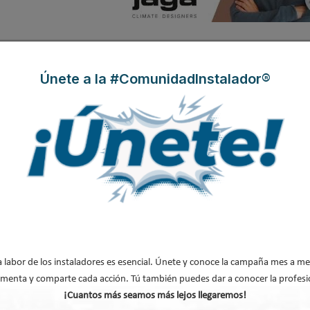
cta socia de Picharquitects
Únete a la #ComunidadInstalador®
 reflexiona sobre el
el de la arquitectura
n y la necesidad de
 calidad del espacio, la
nstruido.
a Batlle aquí
cto organizador de las tertulias en el Café de 
a labor de los instaladores es esencial. Únete y conoce la campaña mes a me
menta y comparte cada acción. Tú también puedes dar a conocer la profesi
¡Cuantos más seamos más lejos llegaremos!
mos con
Carlos Tejada
,