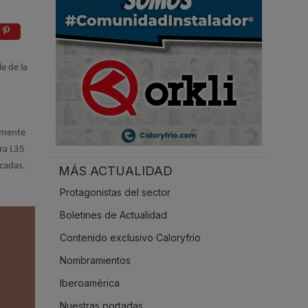
.
le de la
lmente
ra L35
écadas.
MÁS ACTUALIDAD
Protagonistas del sector
Boletines de Actualidad
Contenido exclusivo Caloryfrio
Nombramientos
Iberoamérica
Nuestras portadas