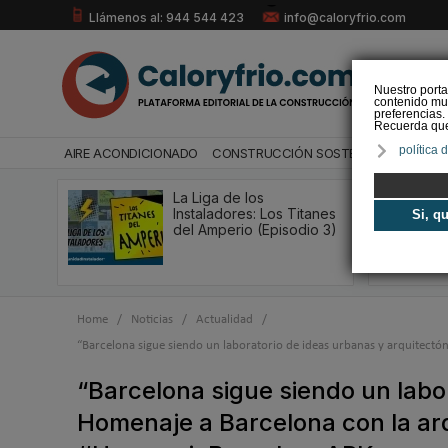
Llámenos al: 944 544 423
info@caloryfrio.com
Nuestro porta
contenido mul
preferencias.
Recuerda que 
política 
AIRE ACONDICIONADO
CONSTRUCCIÓN SOSTENIBLE
ENERGÍ
La Liga de los
Instaladores: Los Titanes
Si, q
del Amperio (Episodio 3)
Home
/
Noticias
/
Actualidad
/
“Barcelona sigue siendo un laboratorio de ideas urbanas y arquitec
“Barcelona sigue siendo un labo
Homenaje a Barcelona con la ar