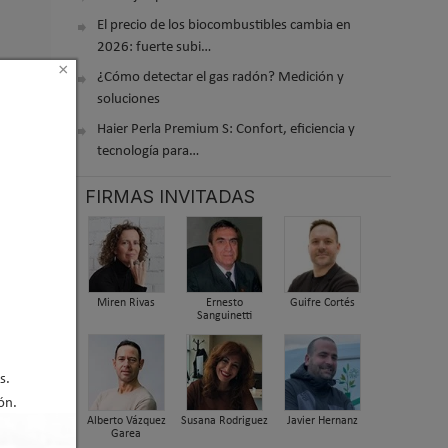
El precio de los biocombustibles cambia en
2026: fuerte subi…
×
¿Cómo detectar el gas radón? Medición y
soluciones
Haier Perla Premium S: Confort, eficiencia y
tecnología para…
estaca el
FIRMAS INVITADAS
ión, la
Miren Rivas
Ernesto
Guifre Cortés
Sanguinetti
ención
a
s.
ón.
Alberto Vázquez
Susana Rodriguez
Javier Hernanz
Garea
ose a