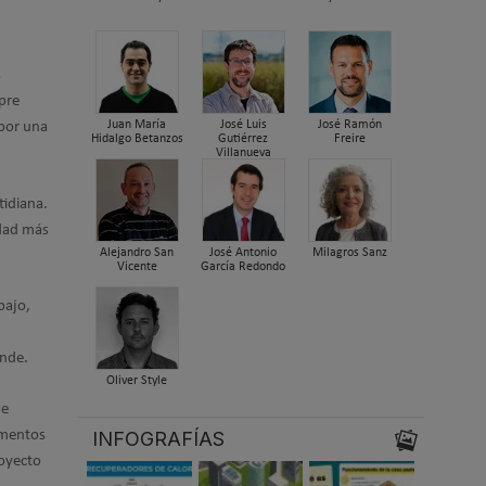
s
pre
Juan María
José Luis
José Ramón
 por una
Hidalgo Betanzos
Gutiérrez
Freire
Villanueva
tidiana.
udad más
Alejandro San
José Antonio
Milagros Sanz
Vicente
García Redondo
bajo,
ende.
Oliver Style
de
ementos
INFOGRAFÍAS
royecto