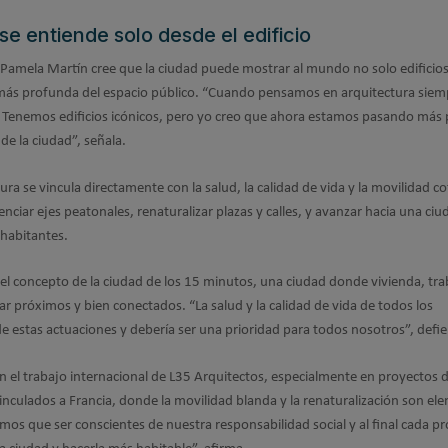
se entiende solo desde el edificio
 Pamela Martín cree que la ciudad puede mostrar al mundo no solo edificio
 más profunda del espacio público. “Cuando pensamos en arquitectura siem
. Tenemos edificios icónicos, pero yo creo que ahora estamos pasando más
de la ciudad”, señala.
ura se vincula directamente con la salud, la calidad de vida y la movilidad co
enciar ejes peatonales, renaturalizar plazas y calles, y avanzar hacia una ci
habitantes.
 el concepto de la ciudad de los 15 minutos, una ciudad donde vivienda, tra
ar próximos y bien conectados. “La salud y la calidad de vida de todos los
e estas actuaciones y debería ser una prioridad para todos nosotros”, defi
n el trabajo internacional de L35 Arquitectos, especialmente en proyectos 
inculados a Francia, donde la movilidad blanda y la renaturalización son el
os que ser conscientes de nuestra responsabilidad social y al final cada p