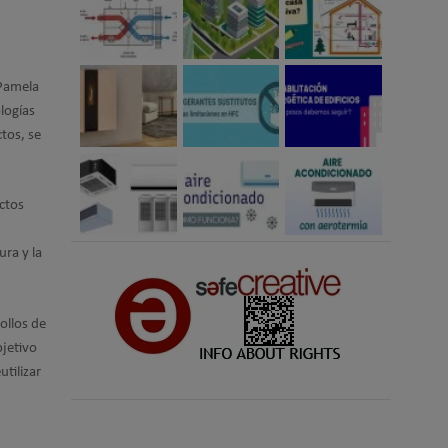
 Pamela
logías
ctos, se
ctos
ura y la
ollos de
bjetivo
tilizar