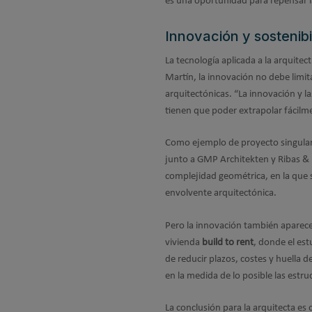
es una oportunidad para repensar la
Innovación y sostenib
La tecnología aplicada a la arquitec
Martín, la innovación no debe limit
arquitectónicas. “La innovación y la
tienen que poder extrapolar fácilmen
Como ejemplo de proyecto singular
junto a GMP Architekten y Ribas & 
complejidad geométrica, en la que s
envolvente arquitectónica.
Pero la innovación también aparece
vivienda
build to rent
, donde el es
de reducir plazos, costes y huella 
en la medida de lo posible las estru
La conclusión para la arquitecta es