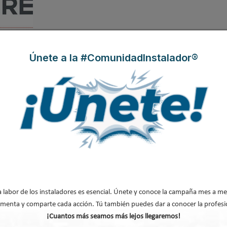
Únete a la #ComunidadInstalador®
d que suma capas de arquitectura
ece, según Pamela Martín, aprendizajes plenamente vigentes. Entre ellos, d
a siendo un referente por haber situado a las personas en el centro de la
rsonas en el centro, pensó en la habitabilidad de las viviendas, en la ventilac
lles, creó una ciudad abierta, conectada y que todavía es hoy un modelo de
a también la transformación derivada de los Juegos Olímpicos de 1992, que
elación con el Mediterráneo. “El legado olímpico nos enseñó que una interv
e reactivar el espacio público y barrios enteros”, recuerda. Gracias a aquell
brió su frente marítimo, su costa y su vínculo con el mar.
a labor de los instaladores es esencial. Únete y conoce la campaña mes a me
menta y comparte cada acción. Tú también puedes dar a conocer la profesi
ñade, no se detuvo en 1992. Después llegaron nuevas intervenciones en el
¡Cuantos más seamos más lejos llegaremos!
ntjuïc o en el propio frente marítimo, donde la ciudad continúa repensánd