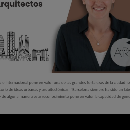
ulo internacional pone en valor una de las grandes fortalezas de la ciudad: s
orio de ideas urbanas y arquitectónicas. “Barcelona siempre ha sido un lab
 y de alguna manera este reconocimiento pone en valor la capacidad de gene