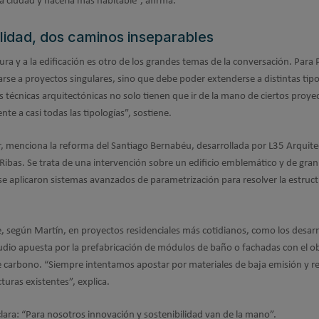
 ciudad y hacerla más habitable”, afirma.
ilidad, dos caminos inseparables
tura y a la edificación es otro de los grandes temas de la conversación. Para
arse a proyectos singulares, sino que debe poder extenderse a distintas tipo
s técnicas arquitectónicas no solo tienen que ir de la mano de ciertos proye
te a casi todas las tipologías”, sostiene.
, menciona la reforma del Santiago Bernabéu, desarrollada por L35 Arquite
Ribas. Se trata de una intervención sobre un edificio emblemático y de gran
e aplicaron sistemas avanzados de parametrización para resolver la estruct
, según Martín, en proyectos residenciales más cotidianos, como los desarr
tudio apuesta por la prefabricación de módulos de baño o fachadas con el o
de carbono. “Siempre intentamos apostar por materiales de baja emisión y reu
cturas existentes”, explica.
 clara: “Para nosotros innovación y sostenibilidad van de la mano”.