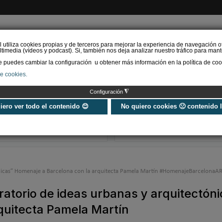
l utiliza cookies propias y de terceros para mejorar la experiencia de navegación o
timedia (vídeos y podcast). Si, también nos deja analizar nuestro tráfico para mant
puedes cambiar la configuración u obtener más información en la política de coo
de cookies.
AS RENOVABLES
CALEFACCIÓN
REFRIGERACIÓN
EFICIENCIA ENERGÉTI
◮
Configuración
Universo Aniversario - Un
Verifactu en
año, muchos momentos
climatización: 
uiero ver todo el contenido 😊
No quiero cookies 🙁 contenido 
exigir la ley a t
programa de g
tónicas” Homenaje a Barcelona con la arquitecta Pamela Martín #HomenajeBarcelonaA
ratorio de ideas urbanas y arquitectón
quitecta Pamela Martín