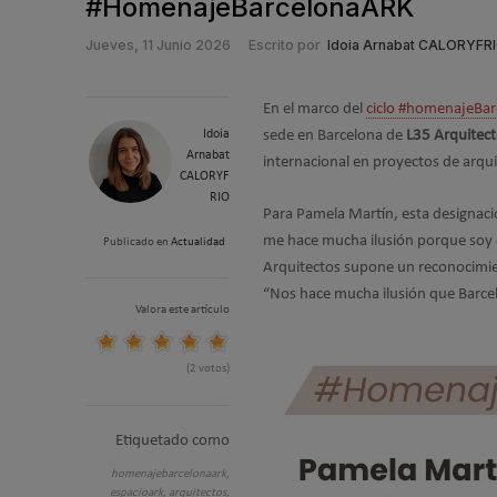
#HomenajeBarcelonaARK
Jueves, 11 Junio 2026
Escrito por
Idoia Arnabat CALORYFR
En el marco del
ciclo #homenajeBa
Idoia
sede en Barcelona de
L35 Arquitec
Arnabat
internacional en proyectos de arqui
CALORYF
RIO
Para Pamela Martín, esta designac
me hace mucha ilusión porque soy d
Publicado en
Actualidad
Arquitectos supone un reconocimient
“Nos hace mucha ilusión que Barce
Valora este artículo
(2 votos)
Etiquetado como
homenajebarcelonaark,
espacioark,
arquitectos,