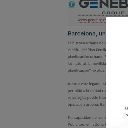
www.genebre.es
Barcelona, una ciuda
La historia urbana de Barcelona ofr
espíritu del
Plan Cerdà
, que continú
planificación urbana. “Puso a las pe
luz natural, la movilidad en las ca
planificación”, explica.
Junto a este legado, Martín subray
permitió a la ciudad recuperar su r
estratégica puede transformar, pued
operación urbana, Barcelona redescu
L
Co
Esa capacidad de transformación, a
Poblenou, en la Zona Franca, en Mo