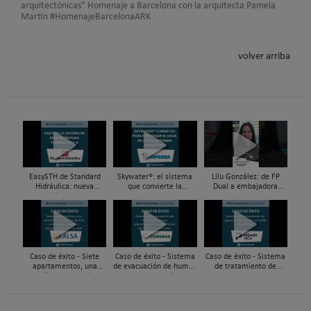
arquitectónicas” Homenaje a Barcelona con la arquitecta Pamela
Martín #HomenajeBarcelonaARK
volver arriba
EasySTH de Standard
Skywater®: el sistema
Lilu González: de FP
Hidráulica: nueva
que convierte la
Dual a embajadora
generación en sistemas
cubierta en una
#ComunidadInstalador®
de expansión para
infraestructura activa de
| Mecatrónica Industrial
tuberías PEX
gestión del agua...
Caso de éxito - Siete
Caso de éxito - Sistema
Caso de éxito - Sistema
apartamentos, una
de evacuación de humos
de tratamiento de
decisión: instalación de
de grupos electrógenos
aguas residuales en un
ACS confortable, flexible
en una fábrica de vidrios
hotel de Málaga
y pens...
e...