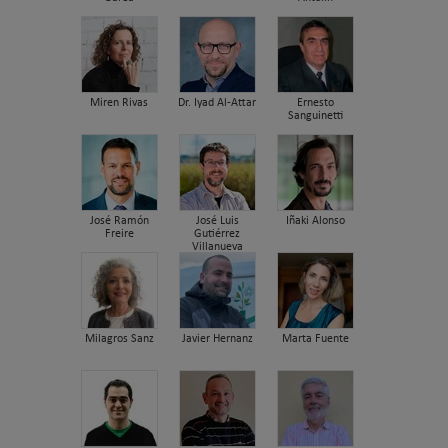
Miren Rivas
Dr. Iyad Al-Attar
Ernesto
Sanguinetti
José Ramón
José Luis
Iñaki Alonso
Freire
Gutiérrez
Villanueva
Milagros Sanz
Javier Hernanz
Marta Fuente