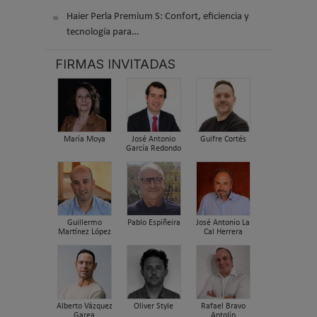
Haier Perla Premium S: Confort, eficiencia y
tecnología para…
FIRMAS INVITADAS
María Moya
José Antonio
Guifre Cortés
García Redondo
Guillermo
Pablo Espiñeira
José Antonio La
Martínez López
Cal Herrera
Alberto Vázquez
Oliver Style
Rafael Bravo
Garea
Antolín