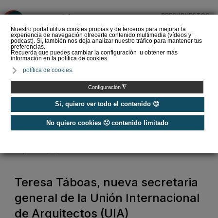
PRESUPUESTOS
❌
Nuestro portal utiliza cookies propias y de terceros para mejorar la
experiencia de navegación ofrecerte contenido multimedia (vídeos y
podcast). Si, también nos deja analizar nuestro tráfico para mantener tus
preferencias.
Recuerda que puedes cambiar la configuración u obtener más
información en la política de cookies.
La Liga de los
política de cookies.
Instaladores: Los Titanes
del Amperio (Episodio 3)
◮
Configuración
Si, quiero ver todo el contenido 😊
No quiero cookies 🙁 contenido limitado
Home
/
Noticias
/
Asociaciones
/
Teresa Táboas, nueva secretaria general de la Unión Internacional de
Arquitectos (UIA)
Teresa Táboas, nueva secretaria
general de la Unión Internacional
de Arquitectos (UIA)