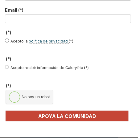
Y RECIBE EN TU EMAIL TODA LA
Email
(*)
ACTUALIDAD DEL SECTOR
Nombre
*
(*)
Acepto la
política de privacidad
(*)
Apellidos
Email
*
(*)
Ocupación
*
Acepto recibir información de Caloryfrio (*)
*
Acepto la
política de privacidad
.
(*)
No soy un robot
*
No soy un robot
APOYA LA COMUNIDAD
Enviar