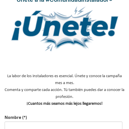
MÁS SOBRE ASOCIACIONES
ATECYR
AFEC
CONAIF
AMASCAL
AVEBIOM
FENERCOM
La labor de los instaladores es esencial. Únete y conoce la campaña
CNI
mes a mes.
AGREMIA
Comenta y comparte cada acción. Tú también puedes dar a conocer la
profesión.
NOTICIAS DESTACADAS
¡Cuantos más seamos más lejos llegaremos!
Suscríbete a
Nombre
(*)
nuestros boletines