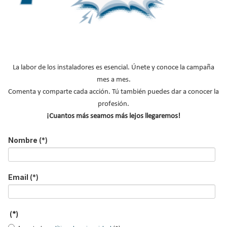
Acepto la
política de privacidad
.
*
No soy un robot
La labor de los instaladores es esencial. Únete y conoce la campaña
mes a mes.
Enviar
Comenta y comparte cada acción. Tú también puedes dar a conocer la
profesión.
LO MÁS VISTO
¡Cuantos más seamos más lejos llegaremos!
Nombre
(*)
Email
(*)
El precio del pellet vuelve a subir…
(*)