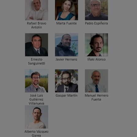
Rafael Bravo
Marta Fuente
Pablo Espiñeira
Antolín
Ernesto
Javier Hernanz
Iñaki Alonso
Sanguinetti
José Luis
Gaspar Martín
Manuel Herrero
Gutiérrez
Fuerte
Villanueva
Alberto Vázquez
Garea