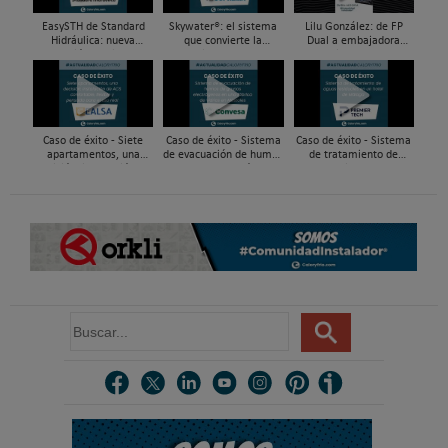
EasySTH de Standard
Skywater®: el sistema
Lilu González: de FP
Hidráulica: nueva
que convierte la
Dual a embajadora
generación en sistemas
cubierta en una
#ComunidadInstalador®
de expansión para
infraestructura activa de
| Mecatrónica Industrial
tuberías PEX
gestión del agua...
Caso de éxito - Siete
Caso de éxito - Sistema
Caso de éxito - Sistema
apartamentos, una
de evacuación de humos
de tratamiento de
decisión: instalación de
de grupos electrógenos
aguas residuales en un
ACS confortable, flexible
en una fábrica de vidrios
hotel de Málaga
y pens...
e...
B
u
s
c
a
r
.