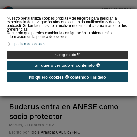
PRESUPUESTOS
❌
Nuestro portal utiliza cookies propias y de terceros para mejorar la
experiencia de navegación ofrecerte contenido multimedia (vídeos y
podcast). Si, también nos deja analizar nuestro tráfico para mantener tus
preferencias.
Recuerda que puedes cambiar la configuración u obtener más
información en la política de cookies.
La Liga de los
política de cookies.
Instaladores: Los Titanes
del Amperio (Episodio 3)
◮
Configuración
Si, quiero ver todo el contenido 😊
No quiero cookies 🙁 contenido limitado
Home
/
Noticias
/
Actualidad
/
Buderus entra en ANESE como socio protector
Buderus entra en ANESE como
socio protector
Martes, 21 Febrero 2012
Escrito por
Idoia Arnabat CALORYFRIO