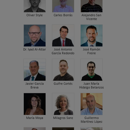
Oliver Style
Carles Borrás
Alejandro San
Vicente
Dr. Iyad Al-Attar
José Antonio
José Ramón
García Redondo
Freire
Javier García
Guifre Cortés
Juan María
Breva
Hidalgo Betanzos
María Moya
Milagros Sanz
Guillermo
Martínez López