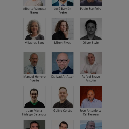
Alberto Vázquez
José Ramón
Pablo Espiñeira
Garea
Freire
Milagros Sanz
Miren Rivas
Oliver Style
Manuel Herrero
Dr. Iyad Al-Attar
Rafael Bravo
Fuerte
Antolín
Juan María
Guifre Cortés
José Antonio La
Hidalgo Betanzos
Cal Herrera