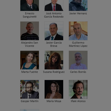
Ernesto
José Antonio
Javier Hernanz
Sanguinetti
García Redondo
Alejandro San
Javier García
Guillermo
Vicente
Breva
Martínez López
Marta Fuente
Susana Rodriguez
Carles Borrás
Gaspar Martín
María Moya
Iñaki Alonso