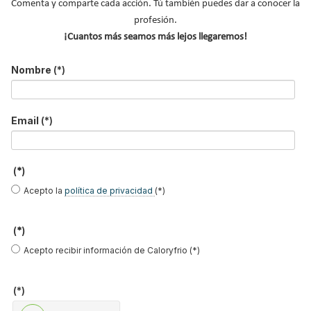
Comenta y comparte cada acción. Tú también puedes dar a conocer la
s
c
profesión.
a
¡Cuantos más seamos más lejos llegaremos!
r
.
Nombre
(*)
.
.
Email
(*)
(*)
Acepto la
política de privacidad
(*)
(*)
MÁS ACTUALIDAD
Acepto recibir información de Caloryfrio (*)
Protagonistas del sector
Boletines de Actualidad
(*)