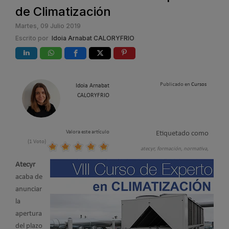
de Climatización
Martes, 09 Julio 2019
Escrito por
Idoia Arnabat CALORYFRIO
Publicado en
Cursos
Idoia Arnabat
CALORYFRIO
Valora este artículo
Etiquetado como
(1 Voto)
atecyr,
formación,
normativa,
Atecyr
acaba de
anunciar
la
apertura
del plazo