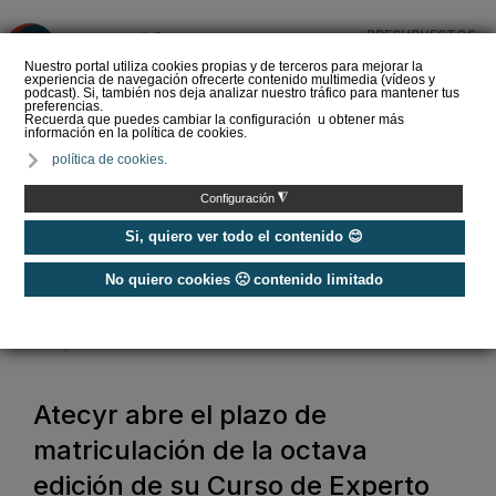
PRESUPUESTOS
❌
Nuestro portal utiliza cookies propias y de terceros para mejorar la
experiencia de navegación ofrecerte contenido multimedia (vídeos y
podcast). Si, también nos deja analizar nuestro tráfico para mantener tus
preferencias.
Recuerda que puedes cambiar la configuración u obtener más
información en la política de cookies.
La Liga de los
política de cookies.
Instaladores: Los Titanes
del Amperio (Episodio 3)
◮
Configuración
Si, quiero ver todo el contenido 😊
No quiero cookies 🙁 contenido limitado
Home
/
Noticias
/
Cursos
/
Atecyr abre el plazo de matriculación de la octava edición de su Curso
de Experto de Climatización
Atecyr abre el plazo de
matriculación de la octava
edición de su Curso de Experto