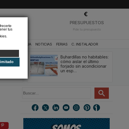
❌
PRESUPUESTOS
frecerte
ener tus
Pide tu presupuesto
kies.
CA
BAÑO Y AGUA
NOTICIAS
FERIAS
C. INSTALADOR
Buhardillas no habitables:
qué le va a
cómo aislar el último
limitado
u
forjado sin acondicionar
estión y…
un esp…
B
u
s
c
a
r
.
.