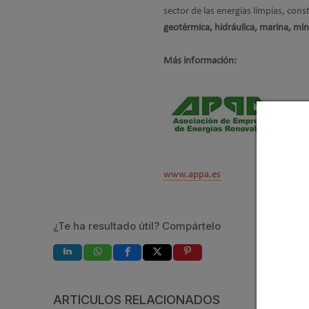
sector de las energías limpias, cons
geotérmica, hidráulica, marina, mini
Más información:
www.appa.es
¿Te ha resultado útil? Compártelo
ARTÍCULOS RELACIONADOS