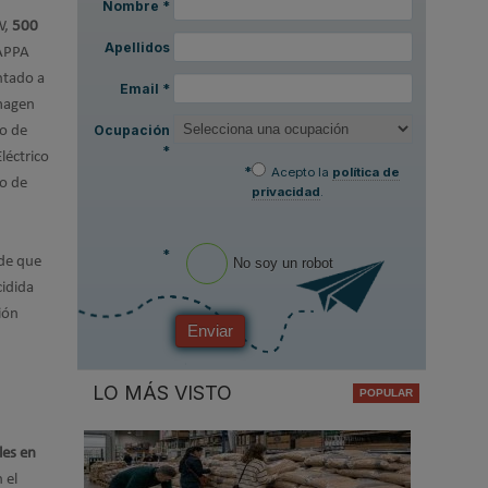
Nombre
*
W,
500
Apellidos
 APPA
ntado a
Email
*
imagen
Ocupación
do de
*
léctrico
*
Acepto la
política de
po de
privacidad
.
*
 de que
No soy un robot
idida
ión
Enviar
LO MÁS VISTO
les en
 el