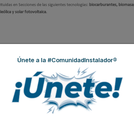
tituidas en Secciones de las siguientes tecnologías:
biocarburantes, biomasa,
eólica y solar fotovoltaica
.
Únete a la #ComunidadInstalador®
Modificado por última vez enMartes, 16 Marzo