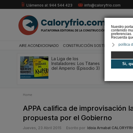
Llámenos al: 944 544 423
info@caloryfrio.com
Nuestro porta
contenido mul
preferencias.
Recuerda que 
política 
AIRE ACONDICIONADO
CONSTRUCCIÓN SOSTENIBLE
ENERGÍ
La Liga de los
Instaladores: Los Titanes
Si, q
del Amperio (Episodio 3)
Home
APPA califica de improvisación 
propuesta por el Gobierno
Jueves, 23 Abril 2015
Escrito por
Idoia Arnabat CALORYFR