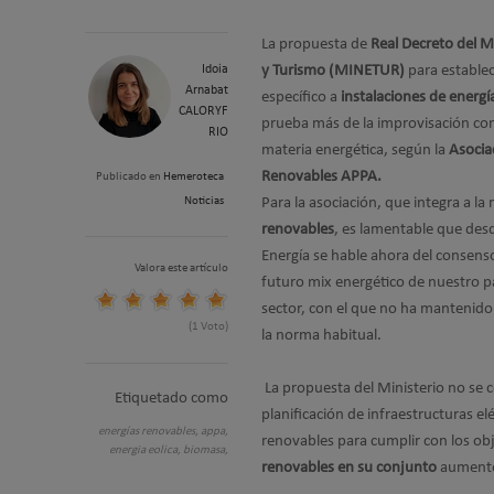
La propuesta de
Real Decreto del Mi
Idoia
y Turismo (MINETUR)
para establec
Arnabat
específico a
instalaciones de energí
CALORYF
prueba más de la improvisación con
RIO
materia energética, según la
Asocia
Renovables APPA.
Publicado en
Hemeroteca
Noticias
Para la asociación, que integra a la
renovables
, es lamentable que desd
Energía se hable ahora del consenso
Valora este artículo
futuro mix energético de nuestro p
sector, con el que no ha mantenido 
(1 Voto)
la norma habitual.
La propuesta del Ministerio no se 
Etiquetado como
planificación de infraestructuras e
energías renovables,
appa,
renovables para cumplir con los obj
energia eolica,
biomasa,
renovables en su conjunto
aumente