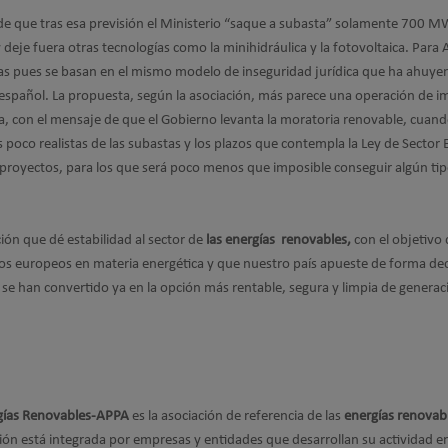
de que tras esa previsión el Ministerio “saque a subasta” solamente 700 M
y deje fuera otras tecnologías como la minihidráulica y la fotovoltaica. Para
astas pues se basan en el mismo modelo de inseguridad jurídica que ha ahuye
e español. La propuesta, según la asociación, más parece una operación de 
ica, con el mensaje de que el Gobierno levanta la moratoria renovable, cuan
poco realistas de las subastas y los plazos que contempla la Ley de Sector E
os proyectos, para los que será poco menos que imposible conseguir algún ti
ión que dé estabilidad al sector de
las energías renovables,
con el objetivo
 europeos en materia energética y que nuestro país apueste de forma dec
 se han convertido ya en la opción más rentable, segura y limpia de generac
gías Renovables-APPA
es la asociación de referencia de las
energías renovab
ión está integrada por empresas y entidades que desarrollan su actividad en