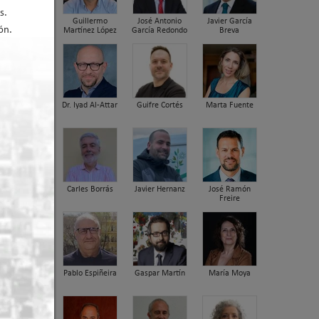
s.
Guillermo
José Antonio
Javier García
ón.
Martínez López
García Redondo
Breva
Dr. Iyad Al-Attar
Guifre Cortés
Marta Fuente
er arriba
Carles Borrás
Javier Hernanz
José Ramón
Freire
Pablo Espiñeira
Gaspar Martín
María Moya
dora