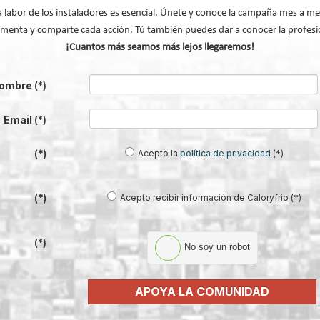
a labor de los instaladores es esencial. Únete y conoce la campaña mes a me
000 toneladas en 2026, pero no cubre la demanda
menta y comparte cada acción. Tú también puedes dar a conocer la profesi
s de aerotermia
¡Cuantos más seamos más lejos llegaremos!
Talavera de la Reina en la capital de las instalaciones
 meter, gestión de excedentes y SG Ready
ombre
(*)
ientes con sus soluciones químicas en WindEurope 2026
Email
(*)
volv
Acepto la
política de privacidad
(*)
(*)
Acepto recibir información de Caloryfrio (*)
(*)
(*)
No soy un robot
APOYA LA COMUNIDAD
®: el sistema que convierte la
Lilu González: de FP Dual a embaja