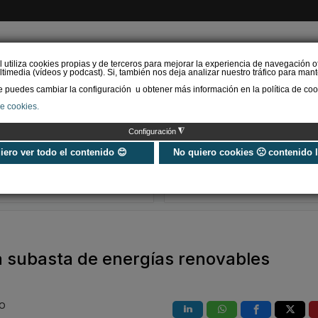
l utiliza cookies propias y de terceros para mejorar la experiencia de navegación o
timedia (vídeos y podcast). Si, también nos deja analizar nuestro tráfico para mant
puedes cambiar la configuración u obtener más información en la política de coo
de cookies.
AS RENOVABLES
CALEFACCIÓN
REFRIGERACIÓN
EFICIENCIA ENERGÉTI
◮
Configuración
Universo Aniversario - Un
Verifactu en
año, muchos momentos
climatización: 
uiero ver todo el contenido 😊
No quiero cookies 🙁 contenido 
exigir la ley a t
programa de g
la subasta de energías renovables
IO