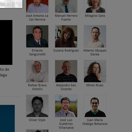
nica
José Antonio La
Manuel Herrero
Milagros Sanz
Cal Herrera
Fuerte
Ernesto
Susana Rodriguez
Alberto Vázquez
Sanguinetti
Garea
nto de
laga
Rafael Bravo
Alejandro San
Miren Rivas
Antolín
Vicente
Oliver Style
José Luis
Juan María
Gutiérrez
Hidalgo Betanzos
Villanueva