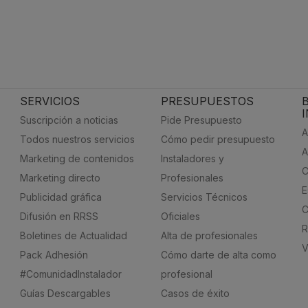
SERVICIOS
PRESUPUESTOS
Suscripción a noticias
Pide Presupuesto
A
Todos nuestros servicios
Cómo pedir presupuesto
A
Marketing de contenidos
Instaladores y
C
Marketing directo
Profesionales
E
Publicidad gráfica
Servicios Técnicos
C
Difusión en RRSS
Oficiales
R
Boletines de Actualidad
Alta de profesionales
V
Pack Adhesión
Cómo darte de alta como
#ComunidadInstalador
profesional
Guías Descargables
Casos de éxito