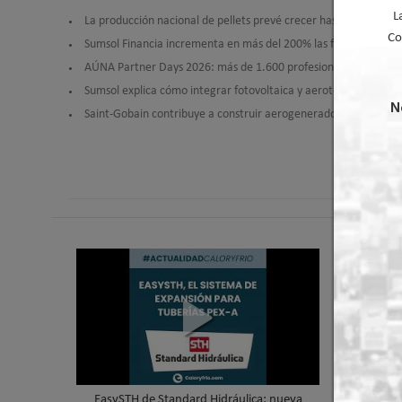
L
La producción nacional de pellets prevé crecer hasta las 630.
Co
Sumsol Financia incrementa en más del 200% las financiacione
AÚNA Partner Days 2026: más de 1.600 profesionales convierten 
Sumsol explica cómo integrar fotovoltaica y aerotermia: smart
N
Saint-Gobain contribuye a construir aerogeneradores más efic
EasySTH de Standard Hidráulica: nueva
Skywater