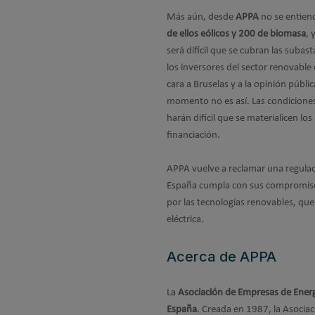
Más aún, desde
APPA
no se entien
de ellos eólicos y 200 de biomasa
, 
será difícil que se cubran las sub
los inversores del sector renovabl
cara a Bruselas y a la opinión públ
momento no es así. Las condiciones 
harán difícil que se materialicen l
financiación.
APPA vuelve a reclamar una regulac
España cumpla con sus compromisos
por las tecnologías renovables, que
eléctrica.
Acerca de APPA
La
Asociación de Empresas de Ener
España
. Creada en 1987, la Asociac