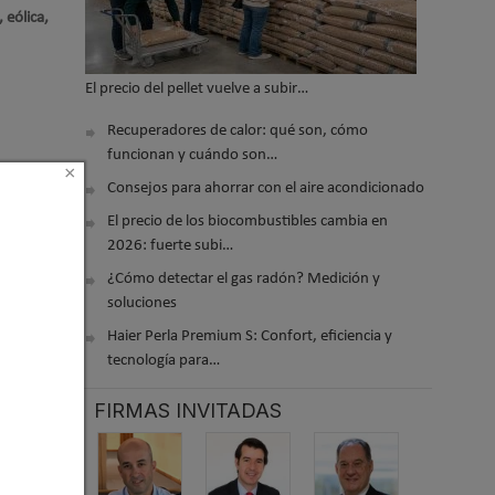
 eólica,
El precio del pellet vuelve a subir…
Recuperadores de calor: qué son, cómo
funcionan y cuándo son…
×
Consejos para ahorrar con el aire acondicionado
El precio de los biocombustibles cambia en
2026: fuerte subi…
¿Cómo detectar el gas radón? Medición y
soluciones
 2021 13:55
Haier Perla Premium S: Confort, eficiencia y
tecnología para…
FIRMAS INVITADAS