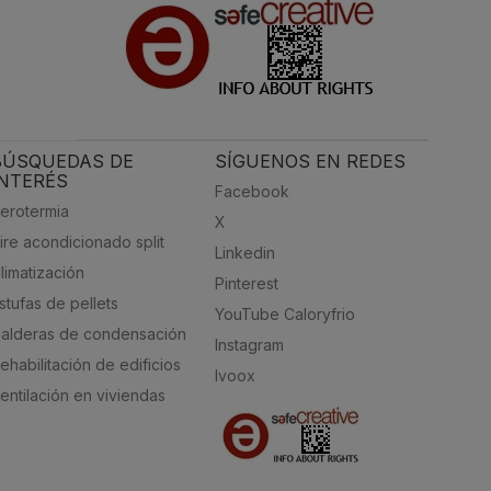
BÚSQUEDAS DE
SÍGUENOS EN REDES
INTERÉS
Facebook
erotermia
X
ire acondicionado split
Linkedin
limatización
Pinterest
stufas de pellets
YouTube Caloryfrio
alderas de condensación
Instagram
ehabilitación de edificios
Ivoox
entilación en viviendas