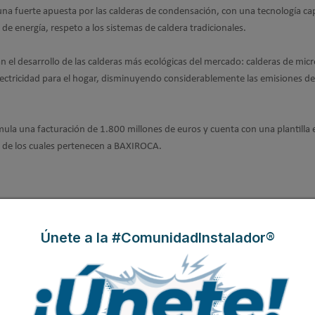
 una fuerte apuesta por las calderas de condensación, con una tecnología ca
e energía, respeto a los sistemas de caldera tradicionales.
an el desarrollo de las calderas más ecológicas del mercado: calderas de micr
ectricidad para el hogar, disminuyendo considerablemente las emisiones d
ula una facturación de 1.800 millones de euros y cuenta con una plantilla 
 de los cuales pertenecen a BAXIROCA.
Únete a la #ComunidadInstalador®
Modificado por última vez enViernes, 13 Marzo