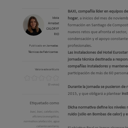
BAXI, compañía líder en equipos de 
Idoia
hogar
, a inicios del mes de noviem
Arnabat
formación en Santiago de Compostel
CALORYF
nuevos retos que afronta el sector, 
RIO
condensación y el apoyo constante 
profesionales.
Publicado en
Jornadas
Técnicas de Fabricantes
Las instalaciones del Hotel Eurostar
jornada técnica destinada a respons
compañías instaladores y mantened
Valora este artículo
participación de más de 60 person
(0 votos)
Durante la jornada se pusieron de re
2015, y que obligará a plantear
inst
Etiquetado como
Dicha normativa define los niveles 
baxi,
baxi,
calefacción,
ruido (sólo en Bombas de calor) y 
eficiencia energética,
normativa calefacción,
agua
caliente sanitaria,