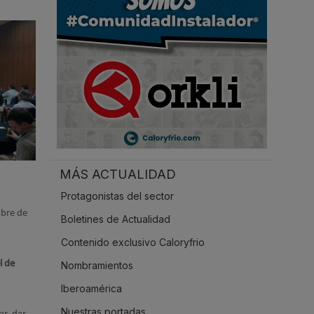
.
MÁS ACTUALIDAD
Protagonistas del sector
mbre de
Boletines de Actualidad
Contenido exclusivo Caloryfrio
l de
Nombramientos
Iberoamérica
Nuestras portadas