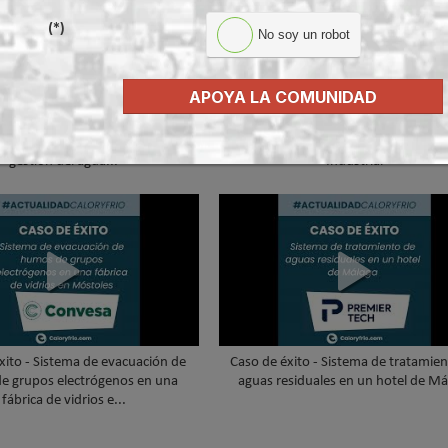
(*)
No soy un robot
APOYA LA COMUNIDAD
®: el sistema que convierte la
Lilu González: de FP Dual a embaja
en una infraestructura activa de
#ComunidadInstalador® | Mecatró
gestión del agua...
Industrial
xito - Sistema de evacuación de
Caso de éxito - Sistema de tratamie
e grupos electrógenos en una
aguas residuales en un hotel de Má
fábrica de vidrios e...