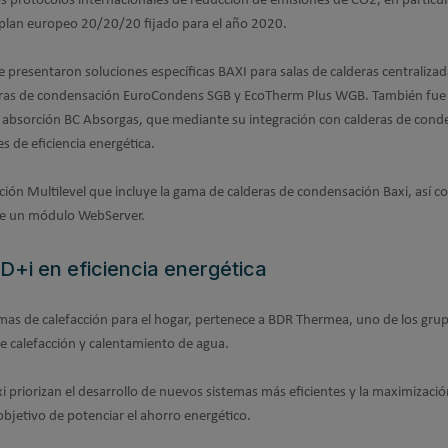
 los protocolos internacionales de reducción de emisiones de CO2, en particul
 plan europeo 20/20/20 fijado para el año 2020.
se presentaron soluciones específicas BAXI para salas de calderas centraliza
deras de condensación EuroCondens SGB y EcoTherm Plus WGB. También fue
r absorción BC Absorgas, que mediante su integración con calderas de cond
s de eficiencia energética.
ación Multilevel que incluye la gama de calderas de condensación Baxi, así 
nte un módulo WebServer.
D+i en eficiencia energética
as de calefacción para el hogar, pertenece a BDR Thermea, uno de los gru
e calefacción y calentamiento de agua.
xi priorizan el desarrollo de nuevos sistemas más eficientes y la maximizació
objetivo de potenciar el ahorro energético.