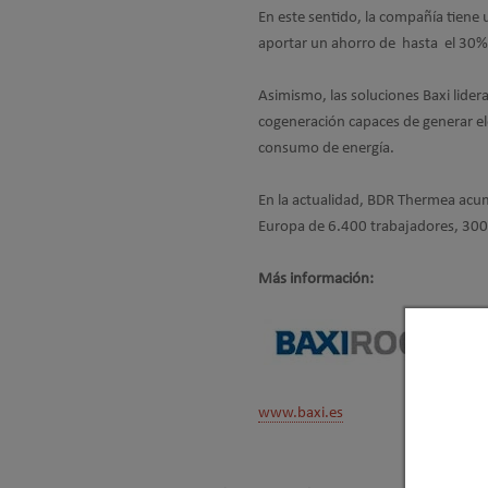
En este sentido, la compañía tiene
aportar un ahorro de hasta el 30% d
Asimismo, las soluciones Baxi lider
cogeneración capaces de generar el
consumo de energía.
En la actualidad, BDR Thermea acum
Europa de 6.400 trabajadores, 300
Más información:
www.baxi.es