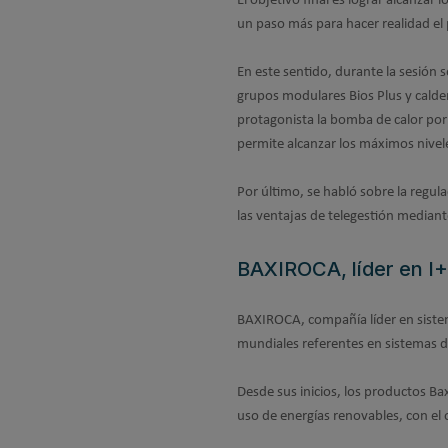
El objetivo final es lograr alcanzar
un paso más para hacer realidad el
En este sentido, durante la sesión 
grupos modulares Bios Plus y cal
protagonista la bomba de calor po
permite alcanzar los máximos nivele
Por último, se habló sobre la regul
las ventajas de telegestión media
BAXIROCA, líder en I+
BAXIROCA, compañía líder en sistem
mundiales referentes en sistemas d
Desde sus inicios, los productos Ba
uso de energías renovables, con el 