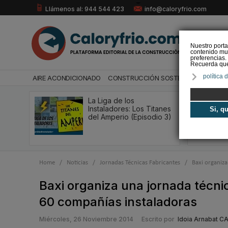
Llámenos al: 944 544 423
info@caloryfrio.com
Nuestro porta
contenido mul
preferencias.
Recuerda que 
política 
AIRE ACONDICIONADO
CONSTRUCCIÓN SOSTENIBLE
ENERGÍ
La Liga de los
Instaladores: Los Titanes
Si, q
del Amperio (Episodio 3)
Home
/
Noticias
/
Jornadas Técnicas Fabricantes
/
Baxi organiza
Baxi organiza una jornada técnic
60 compañías instaladoras
Miércoles, 26 Noviembre 2014
Escrito por
Idoia Arnabat 