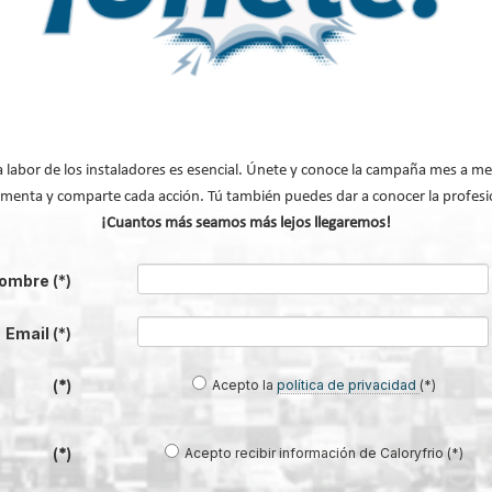
Fujitsu para una climatización más eficiente y cómoda
a labor de los instaladores es esencial. Únete y conoce la campaña mes a me
entes de Bosch para sacar el máximo partido a tu sistema de climatización
menta y comparte cada acción. Tú también puedes dar a conocer la profesi
como las claves para acelerar la descarbonización industrial
¡Cuantos más seamos más lejos llegaremos!
 entre 24 y 26°C, según Daikin
ara mejorar el hogar, según Deceuninck
ombre
(*)
Email
(*)
volv
Acepto la
política de privacidad
(*)
(*)
Acepto recibir información de Caloryfrio (*)
(*)