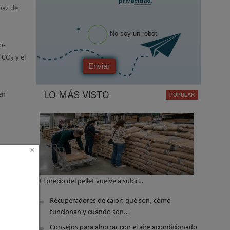
privacidad
.
paz de
*
No soy un robot
o-
e CO
y el
2
Enviar
LO MÁS VISTO
en
×
El precio del pellet vuelve a subir…
Recuperadores de calor: qué son, cómo
funcionan y cuándo son…
 2020 12:25
Consejos para ahorrar con el aire acondicionado