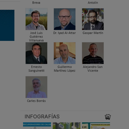
Breva
Antolín
José Luis
Dr. Iyad Al-Attar
Gaspar Martín
Gutiérrez
Villanueva
Ernesto
Guillermo
Alejandro San
Sanguinetti
Martínez López
Vicente
Carles Borrás
INFOGRAFÍAS