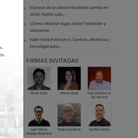
El precio de los biocombustibles cambia en
2026: fuerte subi…
¿Cómo detectar el gas radón? Medición y
soluciones
Haier Perla Premium S: Confort, eficiencia y
tecnología para…
s.
ón.
FIRMAS INVITADAS
Oliver Style
María Moya
José Antonio La
er arriba
Cal Herrera
Juan María
Pablo Espiñeira
Guifre Cortés
Hidalgo Betanzos