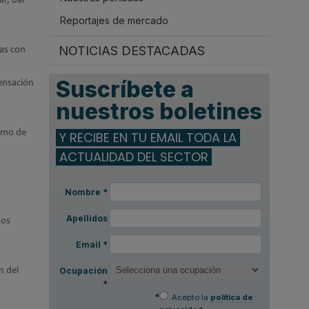
ar, dar
Reportajes de mercado
NOTICIAS DESTACADAS
das con
Suscríbete a
ensación
nuestros boletines
como de
Y RECIBE EN TU EMAIL TODA LA
ACTUALIDAD DEL SECTOR
Nombre
*
Apellidos
pos
Email
*
n del
Ocupación
*
*
Acepto la
política de