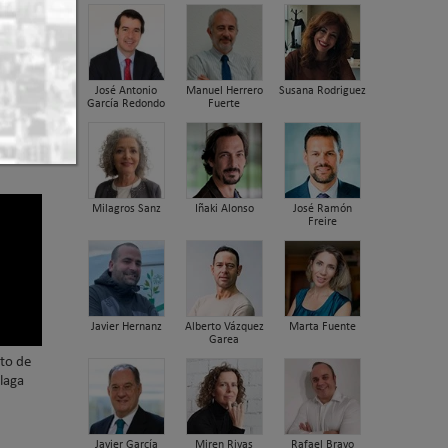
José Antonio
Manuel Herrero
Susana Rodriguez
García Redondo
Fuerte
dora
nica
Milagros Sanz
Iñaki Alonso
José Ramón
Freire
Javier Hernanz
Alberto Vázquez
Marta Fuente
Garea
nto de
laga
Javier García
Miren Rivas
Rafael Bravo