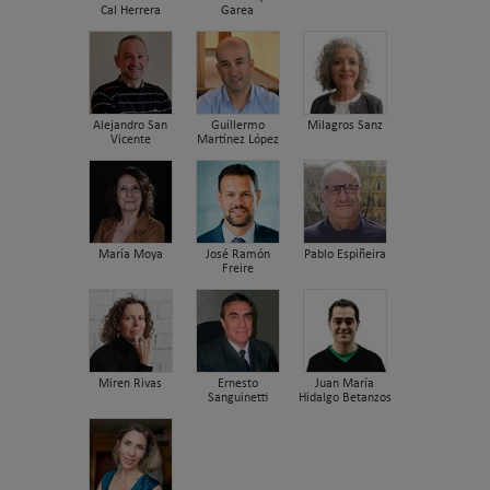
Cal Herrera
Garea
Alejandro San
Guillermo
Milagros Sanz
Vicente
Martínez López
María Moya
José Ramón
Pablo Espiñeira
Freire
Miren Rivas
Ernesto
Juan María
Sanguinetti
Hidalgo Betanzos