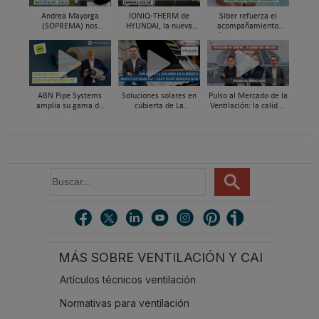
Andrea Mayorga
IONIQ-THERM de
Siber refuerza el
(SOPREMA) nos
HYUNDAI, la nueva
acompañamiento
presenta Skywater®, la
aerotermia capaz de
técnico en obra y el
cubierta azul-verde
funcionar hasta en un
soporte al instalador
98% con energía solar
con Global Services
ABN Pipe Systems
Soluciones solares en
Pulso al Mercado de la
amplía su gama de
cubierta de La
Ventilación: la calidad
soluciones preaisladas
Escandella - Nuevo
del aire deja de ser
con el nuevo sistema
Sistema ERI, Easy Roof
invisible
ABN WATER INSU-PE
Integration
B
u
s
c
a
r
MÁS SOBRE VENTILACIÓN Y CAI
.
.
Artículos técnicos ventilación
.
Normativas para ventilación