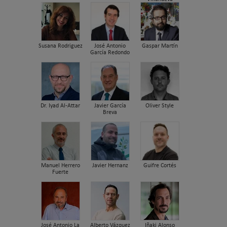
Susana Rodriguez
José Antonio
Gaspar Martín
García Redondo
Dr. Iyad Al-Attar
Javier García
Oliver Style
Breva
Manuel Herrero
Javier Hernanz
Guifre Cortés
Fuerte
José Antonio La
Alberto Vázquez
Iñaki Alonso