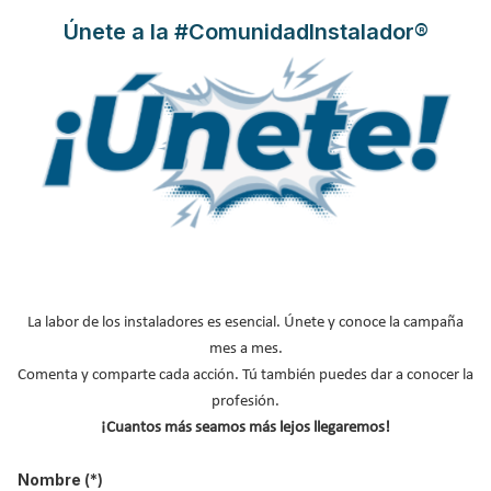
quema de residuos y actividades industriales son algunos de los
Únete a la #ComunidadInstalador®
principales focos de contaminación urbanos.
El aire de baja
calidad es una de las causas de enfermedades crónicas graves
como el asma, los problemas cardiovasculares y el cáncer de
pulmón.
Leer más ...
Automatic Leakage Control de
ALDES: Evita la propagación de
virus con unidades de
La labor de los instaladores es esencial. Únete y conoce la campaña
tratamiento de aire con
mes a mes.
Comenta y comparte cada acción. Tú también puedes dar a conocer la
intercambiador rotativo
profesión.
Publicado en
Ventilación y CAI
08 Mar 2022
¡Cuantos más seamos más lejos llegaremos!
Nombre
(*)