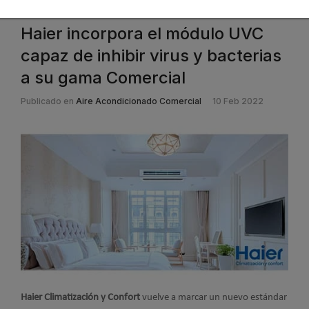
Haier incorpora el módulo UVC
capaz de inhibir virus y bacterias
a su gama Comercial
Publicado en
Aire Acondicionado Comercial
10 Feb 2022
Haier Climatización y Confort
vuelve a marcar un nuevo estándar