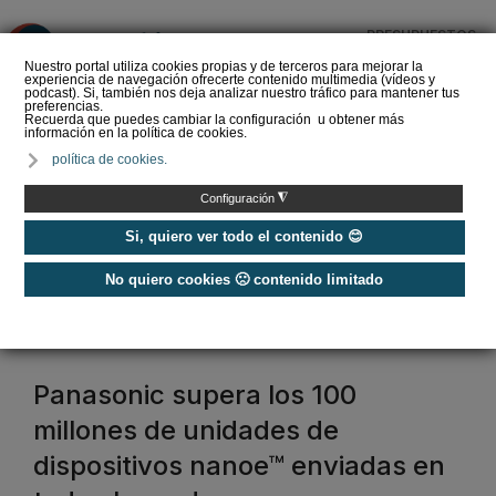
PRESUPUESTOS
❌
Nuestro portal utiliza cookies propias y de terceros para mejorar la
experiencia de navegación ofrecerte contenido multimedia (vídeos y
podcast). Si, también nos deja analizar nuestro tráfico para mantener tus
preferencias.
Recuerda que puedes cambiar la configuración u obtener más
información en la política de cookies.
SOPREMA impulsa la
política de cookies.
cubierta azul con el
sistema Skywater® y
◮
Configuración
Sopranature® en su n…
Si, quiero ver todo el contenido 😊
No quiero cookies 🙁 contenido limitado
Home
/
Calidad del aire interior
calidad del aire
Panasonic supera los 100
millones de unidades de
dispositivos nanoe™ enviadas en