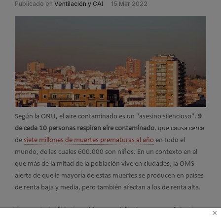
Publicado en
Ventilación y CAI
15 Mar 2022
Según la ONU, el aire contaminado es un "asesino silencioso".
9
de cada 10 personas respiran aire contaminado
, que causa cerca
de
siete millones de muertes prematuras al año
en todo el
mundo, de las cuales 600.000 son niños. En un contexto en el
que más de la mitad de la población vive en ciudades, la OMS
alerta de que la mayoría de estas muertes se producen en países
de renta baja y media, pero también afectan a los de renta alta.
Transporte ineficiente, calderas y calefacciones poco eficientes,
×