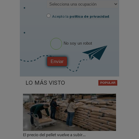
*
Acepto la
política de privacidad
.
*
No soy un robot
Enviar
LO MÁS VISTO
El precio del pellet vuelve a subir…