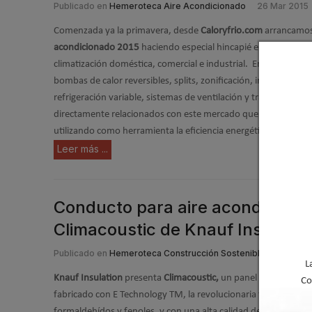
Publicado en
Hemeroteca Aire Acondicionado
26 Mar 2015
Comenzada ya la primavera, desde
Caloryfrio.com
arrancamos
acondicionado 2015
haciendo especial hincapié en divulgar la
climatización doméstica, comercial e industrial. Empezamos a 
bombas de calor reversibles, splits, zonificación, instalacione
refrigeración variable, sistemas de ventilación y tratamiento d
directamente relacionados con este mercado que trabaja cada 
utilizando como herramienta la eficiencia energética y el desar
Leer más ...
Conducto para aire acondicionad
Climacoustic de Knauf Insulatio
Publicado en
Hemeroteca Construcción Sostenible
24 Mar 
L
Knauf Insulation
presenta
Climacoustic,
un panel panel aislant
Co
fabricado con E Technology TM, la revolucionaria tecnología de
formaldehídos y fenoles, y con una alta calidad de aire ensayad