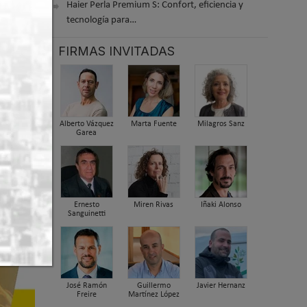
Haier Perla Premium S: Confort, eficiencia y
tecnología para…
FIRMAS INVITADAS
Alberto Vázquez
Marta Fuente
Milagros Sanz
Garea
ver
Ernesto
Miren Rivas
Iñaki Alonso
Sanguinetti
José Ramón
Guillermo
Javier Hernanz
Freire
Martínez López