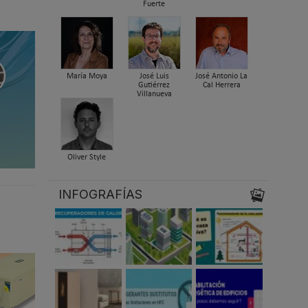
Fuerte
María Moya
José Luis
José Antonio La
Gutiérrez
Cal Herrera
Villanueva
Oliver Style
INFOGRAFÍAS