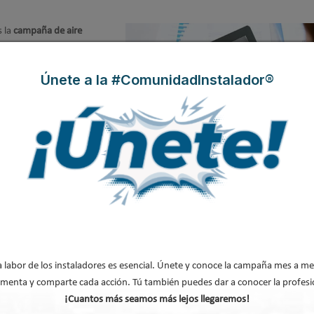
 la
campaña de aire
s soluciones más eficientes en
pensar ya en frigorías,
Únete a la #ComunidadInstalador®
s de conducto, equipos de
e aire y otros tantos términos
año por salir adelante
rollo tecnológico.
o y ventilación con Lana Mineral Natur
n
2015
a labor de los instaladores es esencial. Únete y conoce la campaña mes a me
e de Lana Mineral Natural
menta y comparte cada acción. Tú también puedes dar a conocer la profesi
 resina libre de
¡Cuantos más seamos más lejos llegaremos!
a y certificada. Climacoustic