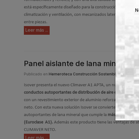
está específicamente diseñado para la construcción de condu
N
climatización y ventilación, con mecanizados laterales que posi
entre piezas.
Leer más ...
Panel aislante de lana mineral 
Publicado en
Hemeroteca Construcción Sostenible
23 Mar 
Isover presenta el nuevo Climaver A1 APTA, un nuevo panel ai
conductos autoportantes
de distribución de aire en
climatizac
con un revestimiento exterior de aluminio reforzado y un reves
neto. Con esta nueva solución Isover se convierte en el prime
autoportantes de lana mineral que cumple la
más alta exigenci
(Euroclase A1).
Además este producto tiene las ventajas de ab
CLIMAVER NETO.
Leer más ...