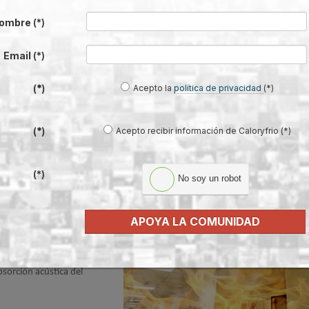
ctos autoportantes de
ombre
(*)
bilitan la perfecta unión
Email
(*)
Acepto la
política de privacidad
(*)
(*)
Acepto recibir información de Caloryfrio (*)
(*)
para conductos Climaver A1 APTA de Iso
2015
(*)
No soy un robot
slante de lana mineral
para
ión
con reacción al fuego A1
,
APOYA LA COMUNIDAD
timiento interior de tejido
r fabricante de conductos
a de reacción al fuego
sorción acústica del