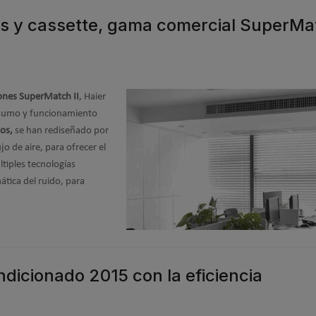
os y cassette, gama comercial SuperMa
iones SuperMatch II
, Haier
sumo y funcionamiento
os,
se han rediseñado por
o de aire, para ofrecer el
tiples tecnologías
ática del ruido, para
dicionado 2015 con la eficiencia