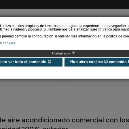
l utiliza cookies propias y de terceros para mejorar la experiencia de navegación o
timedia (vídeos y podcast). Si, también nos deja analizar nuestro tráfico para mant
puedes cambiar la configuración u obtener más información en la política de coo
de cookies.
AS RENOVABLES
CALEFACCIÓN
REFRIGERACIÓN
EFICIENCIA ENERGÉTI
◮
Configuración
Consejos para ahorrar
Cómo calcular 
con el aire
consumo de un
uiero ver todo el contenido 😊
No quiero cookies 🙁 contenido 
acondicionado
acondicionado
sencilla en 20
e aire acondicionado comercial con lo