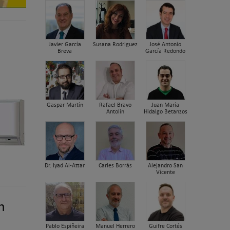
Javier García
Susana Rodriguez
José Antonio
Breva
García Redondo
Gaspar Martín
Rafael Bravo
Juan María
Antolín
Hidalgo Betanzos
Dr. Iyad Al-Attar
Carles Borrás
Alejandro San
Vicente
n
Pablo Espiñeira
Manuel Herrero
Guifre Cortés