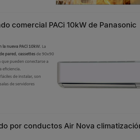
ado comercial PACi 10kW de Panasonic
on la nueva PACi 10kW
.
La
 de pared
,
cassettes
de 90x90
ca que pueden conectarse a
a eficiencia.
ciles de instalar, son
salas de servidores
ado por conductos Air Nova climatizació