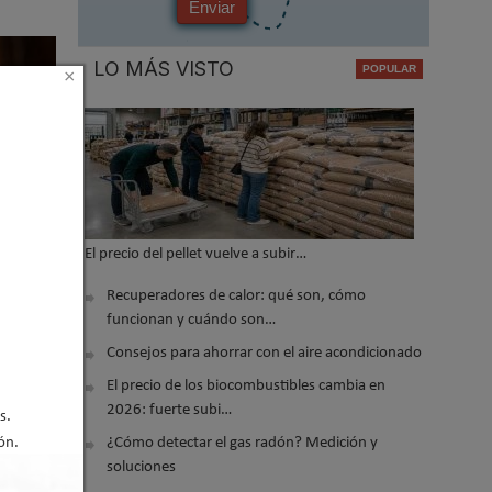
Enviar
LO MÁS VISTO
×
El precio del pellet vuelve a subir…
Recuperadores de calor: qué son, cómo
al
funcionan y cuándo son…
Consejos para ahorrar con el aire acondicionado
El precio de los biocombustibles cambia en
2026: fuerte subi…
s.
¿Cómo detectar el gas radón? Medición y
ón.
soluciones