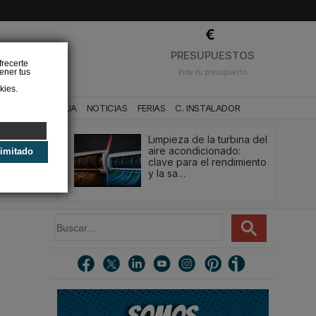
❌
PRESUPUESTOS
frecerte
ener tus
Pide tu presupuesto
kies.
CA
BAÑO Y AGUA
NOTICIAS
FERIAS
C. INSTALADOR
el
Limpieza de la turbina del
 aire
aire acondicionado:
limitado
 de forma
clave para el rendimiento
26
y la sa…
B
u
s
c
a
r
s
.
.