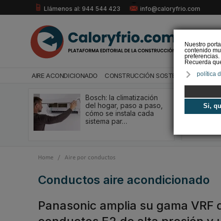
Llámenos al: 944 544 423
info@caloryfrio.com
Nuestro porta
contenido mul
preferencias.
Recuerda que 
política 
AIRE ACONDICIONADO
CONSTRUCCIÓN SOSTENIBLE
ENERGÍ
Bosch: la climatización
del hogar, paso a paso,
Si, q
cómo se instala cada
sistema par…
Home
/
Aire por conductos
conductos aire acondicionado
Panasonic amplia su gama VRF d