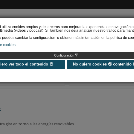
l utiliza cookies propias y de terceros para mejorar la experiencia de navegación o
timedia (vídeos y podcast). Si, también nos deja analizar nuestro tráfico para mant
puedes cambiar la configuración u obtener más información en la política de coo
de cookies.
AS RENOVABLES
CALEFACCIÓN
REFRIGERACIÓN
EFICIENCIA ENERGÉTI
◮
Configuración
REBUILD celebra su
Las Ferias GEN
décimo aniversario en
MATELEC abren
uiero ver todo el contenido 😊
No quiero cookies 🙁 contenido 
2027 renovando su
registro para vi
apuesta por la constr…
profesionales
s
a gira en torno a las energías renovables.