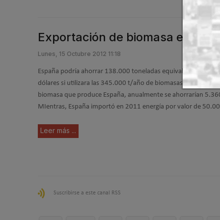
Exportación de biomasa en Esp
Lunes, 15 Octubre 2012 11:18
España podría ahorrar 138.000 toneladas equivalentes de pet
dólares si utilizara las 345.000 t/año de biomasas que se expo
biomasa que produce España, anualmente se ahorrarían 5.360
MIentras, España importó en 2011 energía por valor de 50.00
Leer más ...
Suscribirse a este canal RSS