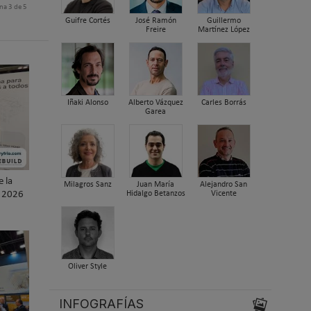
na 3 de 5
Guifre Cortés
José Ramón
Guillermo
Freire
Martínez López
Iñaki Alonso
Alberto Vázquez
Carles Borrás
Garea
e la
Milagros Sanz
Juan María
Alejandro San
Hidalgo Betanzos
Vicente
D 2026
Oliver Style
INFOGRAFÍAS