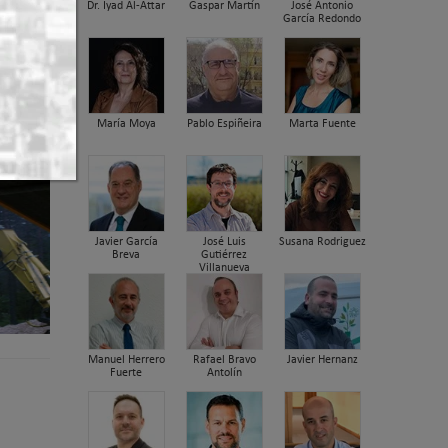
Dr. Iyad Al-Attar
Gaspar Martín
José Antonio
García Redondo
María Moya
Pablo Espiñeira
Marta Fuente
Javier García
José Luis
Susana Rodriguez
Breva
Gutiérrez
Villanueva
Manuel Herrero
Rafael Bravo
Javier Hernanz
Fuerte
Antolín