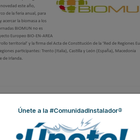
 novedad este año,
 de la feria anual, para
 acercar la biomasa a los
ornadas BIOMUN no es
 Proyecto Europeo BIO-EN-AREA
rollo territorial’ y la firma del Acta de Constitución de la ‘Red de Regiones 
 regiones participantes: Trento (Italia), Castilla y León (España), Macedonia
e de Irlanda.
Únete a la #ComunidadInstalador®
los de transporte de
 de astilla soplada, único