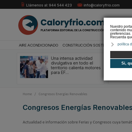
Llámenos al: 944 544 423
info@caloryfrio.com
Nuestro porta
contenido mul
preferencias.
Recuerda que 
política 
AIRE ACONDICIONADO
CONSTRUCCIÓN SOSTENIBLE
ENERGÍ
Una intensa actividad
divulgativa en todo el
Si, q
territorio calienta motores
para EF…
Home
/
Congresos Energías Renovables
Congresos Energías Renovable
Actualidad e información sobre Ferias y Congresos cuya temátic