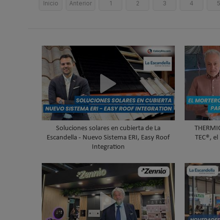
Inicio
Anterior
1
2
3
4
Soluciones solares en cubierta de La
THERMIO
Escandella - Nuevo Sistema ERI, Easy Roof
TEC®, el
Integration