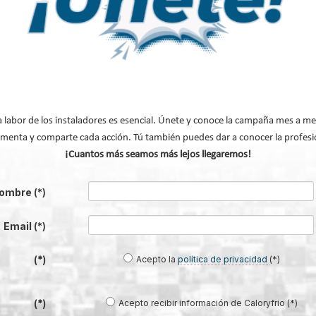
a labor de los instaladores es esencial. Únete y conoce la campaña mes a me
 V Jornada Hispano-Alemana de bioene
menta y comparte cada acción. Tú también puedes dar a conocer la profesi
¡Cuantos más seamos más lejos llegaremos!
ioenergía. El gran éxito
ombre
(*)
te la biomasa térmica en
.
Email
(*)
Acepto la
política de privacidad
(*)
(*)
Acepto recibir información de Caloryfrio (*)
(*)