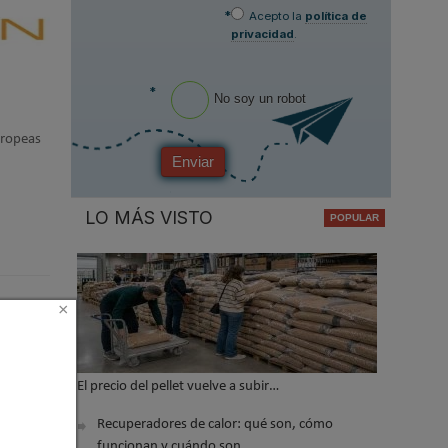
*
Acepto la
política de
privacidad
.
*
No soy un robot
Europeas
Enviar
LO MÁS VISTO
×
El precio del pellet vuelve a subir…
Recuperadores de calor: qué son, cómo
funcionan y cuándo son…