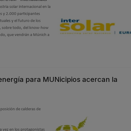
stria solar internacional en la
s y 2.000 participantes
uales y el futuro de los
o, sobre todo, del know-how
ndo, que vendrán a Múnich a
nergía para MUNicipios acercan la
osición de calderas de
a vez en los protagonistas