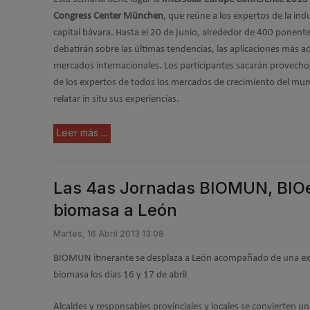
Congress Center München
, que reúne a los expertos de la indu
capital bávara. Hasta el 20 de junio, alrededor de 400 ponente
debatirán sobre las últimas tendencias, las aplicaciones más act
mercados internacionales. Los participantes sacarán provech
de los expertos de todos los mercados de crecimiento del mu
relatar in situ sus experiencias.
Leer más ...
Las 4as Jornadas BIOMUN, BIOe
biomasa a León
Martes, 16 Abril 2013 13:08
BIOMUN itinerante se desplaza a León acompañado de una exp
biomasa los días 16 y 17 de abril
Alcaldes y responsables provinciales y locales se convierten un