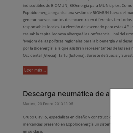
indiscutibles de BIOMUN, BIOenergía para MUNicipios. Como
Expobioenergía organiza una sesión de BIOMUN fuera del marco
generar nuevos puntos de encuentro en diferentes territorios y
as
responsables locales. La elección del escenario para estas 4
J
casual: la capital leonesa albergará la Conferencia Final del
‘Mejora de las políticas regionales para la bioenergía y el desar
por la Bioenergía’ a la que asistirán representantes de las seis
Occidental (Grecia), Tartu (Estonia), Sureste de Suecia y Surest
Leer más ...
Descarga neumática de astilla
Martes, 29 Enero 2013 13:05
Grupo Clavijo, especialista en diseño y construcción de vehícu
mercancías presentó en Expobioenergía un sistema de descarga
en su clase.