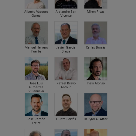
Alberto Vázquez
Alejandro San
Miren Rivas
Garea
Vicente
Manuel Herrero
Javier García
Carles Borrás
Fuerte
Breva
José Luis
Rafael Bravo
Iñaki Alonso
Gutiérrez
Antolín
Villanueva
José Ramón
Guifre Cortés
Dr. Iyad Al-Attar
Freire