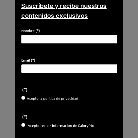
Caso de éxito - Sistema de evacuación de
Suscríbete y recibe nuestros
humos de grupos electrógenos en una
contenidos exclusivos
fábrica de vidrios en Móstoles
Nombre
(*)
Suscríbete a
nuestros boletines
Y RECIBE EN TU EMAIL TODA LA
Email
(*)
ACTUALIDAD DEL SECTOR
Nombre
*
(*)
Apellidos
Acepto la
política de privacidad
Email
*
(*)
Ocupación
*
Acepto recibir información de Caloryfrio
*