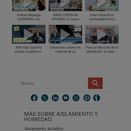
Andrea Mayorga
IONIQ-THERM de
Siber refuerza el
(SOPREMA) nos
HYUNDAI, la nueva
acompañamiento
presenta Skywater®, la
aerotermia capaz de
técnico en obra y el
cubierta azul-verde
funcionar hasta en un
soporte al instalador
98% con energía solar
con Global Services
ABN Pipe Systems
Soluciones solares en
Pulso al Mercado de la
amplía su gama de
cubierta de La
Ventilación: la calidad
soluciones preaisladas
Escandella - Nuevo
del aire deja de ser
con el nuevo sistema
Sistema ERI, Easy Roof
invisible
ABN WATER INSU-PE
Integration
B
u
s
c
a
r
MÁS SOBRE AISLAMIENTO Y
.
HUMEDAD
.
.
Aislamiento acústico