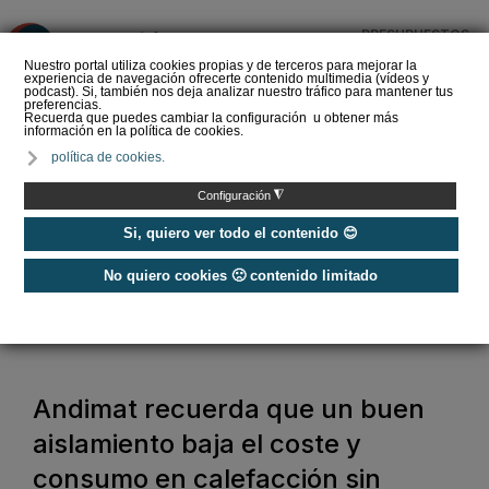
PRESUPUESTOS
❌
Nuestro portal utiliza cookies propias y de terceros para mejorar la
experiencia de navegación ofrecerte contenido multimedia (vídeos y
podcast). Si, también nos deja analizar nuestro tráfico para mantener tus
preferencias.
Recuerda que puedes cambiar la configuración u obtener más
información en la política de cookies.
Panel sándwich para la
política de cookies.
construcción de edificios
◮
Configuración
Si, quiero ver todo el contenido 😊
No quiero cookies 🙁 contenido limitado
Home
/
Construcción Sostenible
/
Aislamiento y Humedad
/
Andimat recuerda que un buen aislamiento baja el coste y consumo en
calefacción sin sacrificar el confort
Andimat recuerda que un buen
aislamiento baja el coste y
consumo en calefacción sin