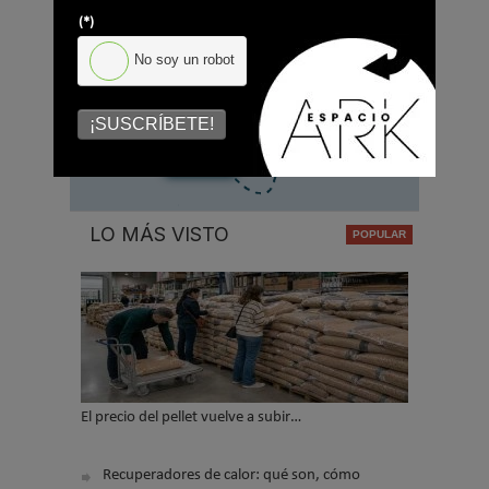
Acepto la
política de privacidad
.
(*)
*
No soy un robot
No soy un robot
¡SUSCRÍBETE!
Enviar
LO MÁS VISTO
El precio del pellet vuelve a subir…
Recuperadores de calor: qué son, cómo