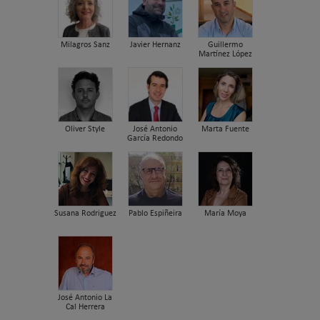
Milagros Sanz
Javier Hernanz
Guillermo
Martínez López
Oliver Style
José Antonio
Marta Fuente
García Redondo
Susana Rodriguez
Pablo Espiñeira
María Moya
José Antonio La
Cal Herrera