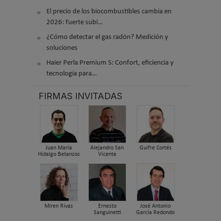
El precio de los biocombustibles cambia en
2026: fuerte subi…
¿Cómo detectar el gas radón? Medición y
soluciones
Haier Perla Premium S: Confort, eficiencia y
tecnología para…
FIRMAS INVITADAS
Juan María
Alejandro San
Guifre Cortés
Hidalgo Betanzos
Vicente
Miren Rivas
Ernesto
José Antonio
Sanguinetti
García Redondo