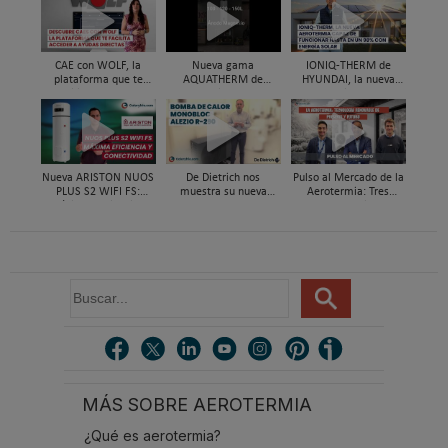
CAE con WOLF, la
Nueva gama
IONIQ-THERM de
plataforma que te
AQUATHERM de
HYUNDAI, la nueva
facilita acceder a
Hyundai HVAC de
aerotermia capaz de
ayudas directas por
aerotermia para ACS
funcionar hasta en un
instalar aerotermia
98% con energía solar
Nueva ARISTON NUOS
De Dietrich nos
Pulso al Mercado de la
PLUS S2 WIFI FS:
muestra su nueva
Aerotermia: Tres
máxima eficiencia y
bomba de calor ALEZIO
expertos analizan su
conectividad en ACS
M R290
futuro
B
u
s
c
a
r
MÁS SOBRE AEROTERMIA
.
.
¿Qué es aerotermia?
.