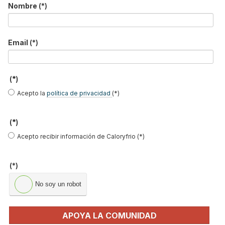
Nombre
(*)
Suscríbete a
nuestros boletines
Email
(*)
Y RECIBE EN TU EMAIL TODA LA
ACTUALIDAD DEL SECTOR
(*)
Acepto la
política de privacidad
(*)
Nombre
*
Apellidos
(*)
Acepto recibir información de Caloryfrio (*)
Email
*
Ocupación
*
(*)
*
No soy un robot
Acepto la
política de privacidad
.
APOYA LA COMUNIDAD
*