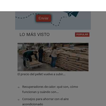
No soy un robot
Enviar
LO MÁS VISTO
El precio del pellet vuelve a subir…
Recuperadores de calor: qué son, cómo
funcionan y cuándo son…
Consejos para ahorrar con el aire
acondicionado