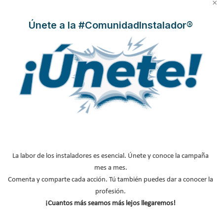
×
Hyundai presenta IONIQ-THERM, la nueva
Únete a la #ComunidadInstalador®
aerotermia capaz de funcionar hasta en un
98% con energía solar
La labor de los instaladores es esencial. Únete y conoce la campaña
mes a mes.
Comenta y comparte cada acción. Tú también puedes dar a conocer la
profesión.
Solo el 13% de los hogares cuenta con
¡Cuantos más seamos más lejos llegaremos!
aerotermia: las falsas creencias que todavía
frenan su adopción en España