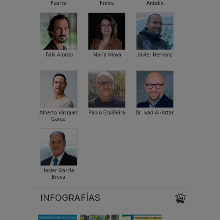
Fuerte
Freire
Antolín
Iñaki Alonso
María Moya
Javier Hernanz
Alberto Vázquez
Pablo Espiñeira
Dr. Iyad Al-Attar
Garea
Javier García
Breva
INFOGRAFÍAS