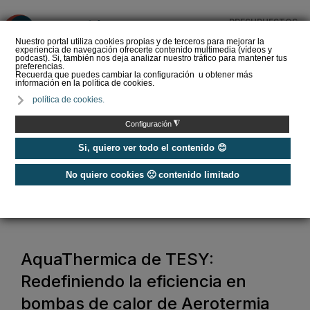
PRESUPUESTOS
❌
Nuestro portal utiliza cookies propias y de terceros para mejorar la
experiencia de navegación ofrecerte contenido multimedia (vídeos y
podcast). Si, también nos deja analizar nuestro tráfico para mantener tus
preferencias.
Recuerda que puedes cambiar la configuración u obtener más
información en la política de cookies.
Aerotermia y certificación
política de cookies.
energética: adiós a la
dieta que solo contaba
◮
Configuración
caloría…
Si, quiero ver todo el contenido 😊
No quiero cookies 🙁 contenido limitado
Home
/
Energías Renovables
/
Aerotermia
/
AquaThermica de TESY: Redefiniendo la eficiencia en bombas de calor de
Aerotermia
AquaThermica de TESY:
Redefiniendo la eficiencia en
bombas de calor de Aerotermia