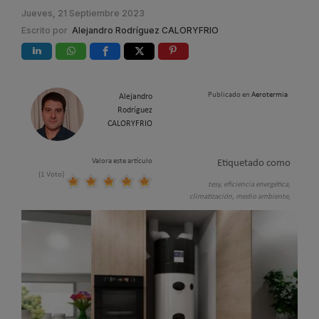
Jueves, 21 Septiembre 2023
Escrito por
Alejandro Rodríguez CALORYFRIO
Publicado en
Aerotermia
Alejandro
Rodríguez
CALORYFRIO
Valora este artículo
Etiquetado como
(1 Voto)
tesy,
eficiencia energética,
climatización,
medio ambiente,