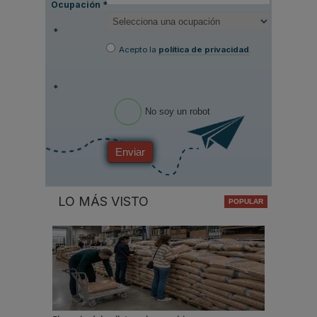
Ocupación
*
*
Acepto la
política de privacidad
.
*
No soy un robot
Enviar
LO MÁS VISTO