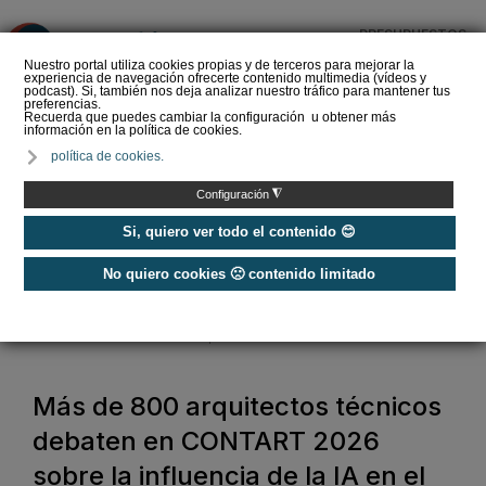
PRESUPUESTOS
❌
Nuestro portal utiliza cookies propias y de terceros para mejorar la
experiencia de navegación ofrecerte contenido multimedia (vídeos y
podcast). Si, también nos deja analizar nuestro tráfico para mantener tus
preferencias.
Recuerda que puedes cambiar la configuración u obtener más
información en la política de cookies.
Las Ferias GENERA y
política de cookies.
MATELEC abren el
registro para visitantes
◮
Configuración
profesionales
Si, quiero ver todo el contenido 😊
No quiero cookies 🙁 contenido limitado
Home
/
Ferias
/
Congresos
/
Congresos
/
Más de 800 arquitectos técnicos debaten en CONTART 2026 sobre la
influencia de la IA en el futuro profesional
Más de 800 arquitectos técnicos
debaten en CONTART 2026
sobre la influencia de la IA en el