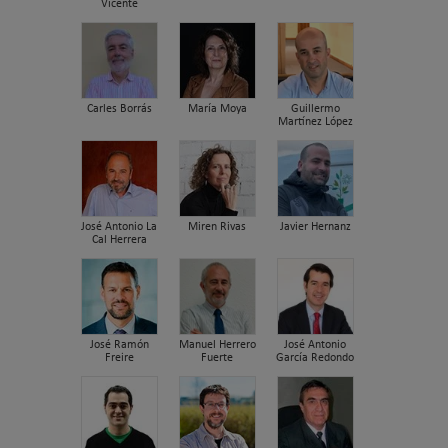
Vicente
Carles Borrás
María Moya
Guillermo
Martínez López
José Antonio La
Miren Rivas
Javier Hernanz
Cal Herrera
José Ramón
Manuel Herrero
José Antonio
Freire
Fuerte
García Redondo