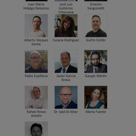
Juan María
José Luis
Ernesto
Hidalgo Betanzos
Gutiérrez
Sanguinetti
Villanueva
Alberto Vázquez
Susana Rodriguez
Guifre Cortés
Garea
Pablo Espiñeira
Javier García
Gaspar Martín
Breva
Rafael Bravo
Dr. Iyad Al-Attar
Marta Fuente
Antolín