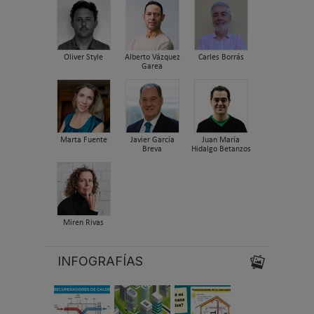
Oliver Style
Alberto Vázquez
Carles Borrás
Garea
Marta Fuente
Javier García
Juan María
Breva
Hidalgo Betanzos
Miren Rivas
INFOGRAFÍAS