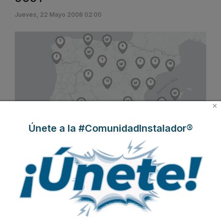
Jueves, 22 Mayo 2008 02:00
×
Únete a la #ComunidadInstalador®
La sociedad Red OFISAT, S.L.U., compuesta por servicios de
asistencia técnica de carácter oficial para las marcas
Vaillant
y
Saunier Duval
en España ha superado recientemente la 1ª
Auditoría de Revisión, realizada por TÜV Internacional Grupo
Rheinland, S.L., de su certificación de calidad ISO 9001:2000,
obtenida hace ya un año.