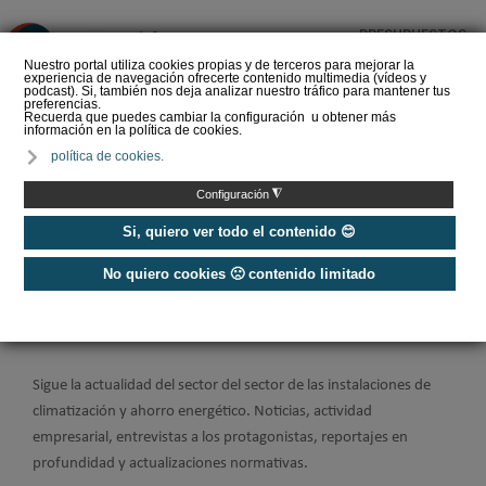
PRESUPUESTOS
❌
Nuestro portal utiliza cookies propias y de terceros para mejorar la
experiencia de navegación ofrecerte contenido multimedia (vídeos y
podcast). Si, también nos deja analizar nuestro tráfico para mantener tus
preferencias.
Recuerda que puedes cambiar la configuración u obtener más
información en la política de cookies.
La Liga de los
política de cookies.
Instaladores: Los Titanes
del Amperio (Episodio 3)
◮
Configuración
Si, quiero ver todo el contenido 😊
No quiero cookies 🙁 contenido limitado
Home
/
Noticias
/
Actualidad
Actualidad del sector
Sigue la actualidad del sector del sector de las instalaciones de
climatización y ahorro energético. Noticias, actividad
empresarial, entrevistas a los protagonistas, reportajes en
profundidad y actualizaciones normativas.