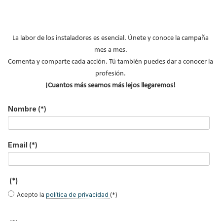
Leer más ...
La labor de los instaladores es esencial. Únete y conoce la campaña
mes a mes.
Suscribirse a este canal RSS
Comenta y comparte cada acción. Tú también puedes dar a conocer la
profesión.
¡Cuantos más seamos más lejos llegaremos!
Inicio
Anterior
…
Siguiente
Final
Página 296 de 296
Nombre
(*)
Email
(*)
EasySTH de Standard
Skywater®: el sistema
Lilu González: de FP
(*)
Hidráulica: nueva
que convierte la
Dual a embajadora
generación en sistemas
cubierta en una
#ComunidadInstalador®
Acepto la
política de privacidad
(*)
de expansión para
infraestructura activa de
| Mecatrónica Industrial
tuberías PEX
gestión del agua...