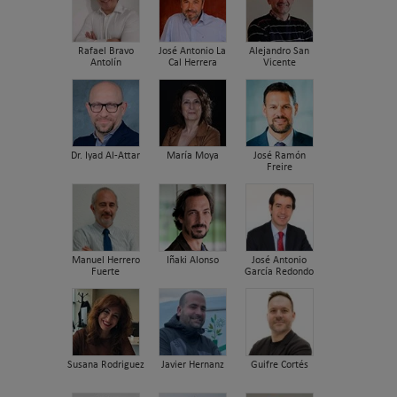
Rafael Bravo
José Antonio La
Alejandro San
Antolín
Cal Herrera
Vicente
Dr. Iyad Al-Attar
María Moya
José Ramón
Freire
Manuel Herrero
Iñaki Alonso
José Antonio
Fuerte
García Redondo
Susana Rodriguez
Javier Hernanz
Guifre Cortés