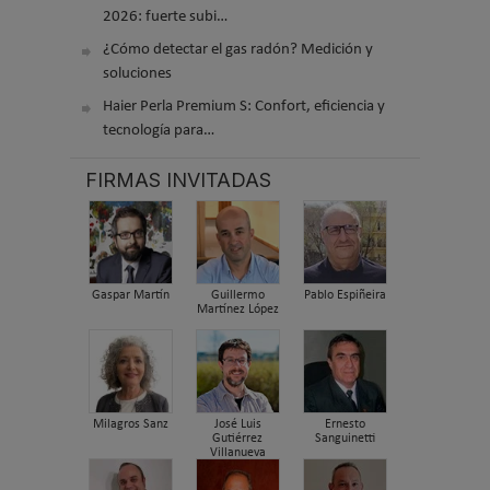
2026: fuerte subi…
¿Cómo detectar el gas radón? Medición y
soluciones
Haier Perla Premium S: Confort, eficiencia y
tecnología para…
FIRMAS INVITADAS
Gaspar Martín
Guillermo
Pablo Espiñeira
Martínez López
Milagros Sanz
José Luis
Ernesto
Gutiérrez
Sanguinetti
Villanueva