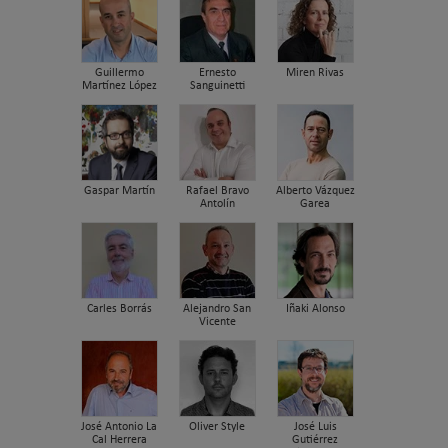
Guillermo
Ernesto
Miren Rivas
Martínez López
Sanguinetti
Gaspar Martín
Rafael Bravo
Alberto Vázquez
Antolín
Garea
Carles Borrás
Alejandro San
Iñaki Alonso
Vicente
José Antonio La
Oliver Style
José Luis
Cal Herrera
Gutiérrez