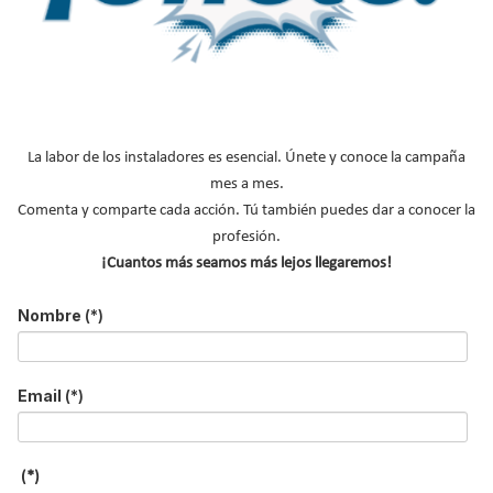
Nuestras portadas
Reportajes de mercado
NOTICIAS DESTACADAS
La labor de los instaladores es esencial. Únete y conoce la campaña
Suscríbete a
mes a mes.
nuestros boletines
Comenta y comparte cada acción. Tú también puedes dar a conocer la
profesión.
Y RECIBE EN TU EMAIL TODA LA
¡Cuantos más seamos más lejos llegaremos!
ACTUALIDAD DEL SECTOR
Nombre
(*)
Nombre
*
Apellidos
Email
(*)
Email
*
Ocupación
*
(*)