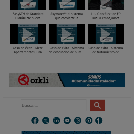
EasySTH de Standard
Skywater®: el sistema
Lilu González: de FP
Hidráulica: nueva
que convierte la
Dual a embajadora
generación en sistemas
cubierta en una
#ComunidadInstalador®
de expansión para
infraestructura activa de
| Mecatrónica Industrial
tuberías PEX
gestión del agua...
Caso de éxito - Siete
Caso de éxito - Sistema
Caso de éxito - Sistema
apartamentos, una
de evacuación de humos
de tratamiento de
decisión: instalación de
de grupos electrógenos
aguas residuales en un
ACS confortable, flexible
en una fábrica de vidrios
hotel de Málaga
y pens...
e...
B
u
s
c
a
r