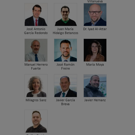
Villanueva
José Antonio
Juan María
Dr. Iyad Al-Attar
García Redondo
Hidalgo Betanzos
Manuel Herrero
José Ramón
María Moya
Fuerte
Freire
Milagros Sanz
Javier García
Javier Hernanz
Breva