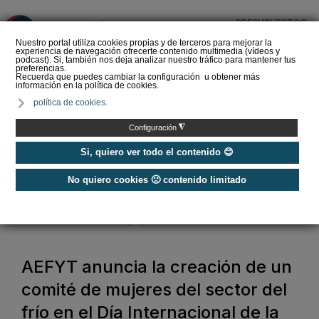
PRESUPUESTOS
❌
Nuestro portal utiliza cookies propias y de terceros para mejorar la
experiencia de navegación ofrecerte contenido multimedia (vídeos y
podcast). Si, también nos deja analizar nuestro tráfico para mantener tus
preferencias.
Recuerda que puedes cambiar la configuración u obtener más
información en la política de cookies.
La Liga de los
política de cookies.
Instaladores: Los Titanes
del Amperio (Episodio 3)
◮
Configuración
Si, quiero ver todo el contenido 😊
No quiero cookies 🙁 contenido limitado
Home
/
Noticias
/
Actualidad
/
AEFYT anuncia la creación de un comité de mujeres del sector del frío en
el Día Internacional de la Mujer y de la Niña en la Ciencia
AEFYT anuncia la creación de un
comité de mujeres del sector del
frío en el Día Internacional de la