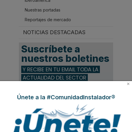
Iberoamérica
Nuestras portadas
Reportajes de mercado
NOTICIAS DESTACADAS
Suscríbete a
nuestros boletines
Y RECIBE EN TU EMAIL TODA LA
ACTUALIDAD DEL SECTOR
×
Nombre
*
Únete a la #ComunidadInstalador®
Apellidos
Email
*
Ocupación
*