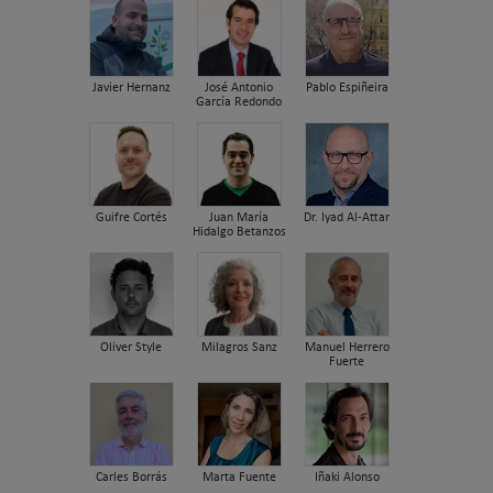
Javier Hernanz
José Antonio
Pablo Espiñeira
García Redondo
Guifre Cortés
Juan María
Dr. Iyad Al-Attar
Hidalgo Betanzos
Oliver Style
Milagros Sanz
Manuel Herrero
Fuerte
Carles Borrás
Marta Fuente
Iñaki Alonso