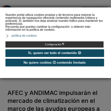
PRESUPUESTOS
❌
Nuestro portal utiliza cookies propias y de terceros para mejorar la
experiencia de navegación ofrecerte contenido multimedia (vídeos y
podcast). Si, también nos deja analizar nuestro tráfico para mantener tus
preferencias.
Recuerda que puedes cambiar la configuración u obtener más
información en la política de cookies.
La Liga de los
política de cookies.
Instaladores: Los Titanes
del Amperio (Episodio 3)
◮
Configuración
Si, quiero ver todo el contenido 😊
No quiero cookies 🙁 contenido limitado
Home
/
Noticias
/
Actualidad
/
AFEC y ANDIMAC impulsarán el mercado de climatización en el marco
de las ayudas europeas a la rehabilitación
AFEC y ANDIMAC impulsarán el
mercado de climatización en el
marco de las ayudas europeas a