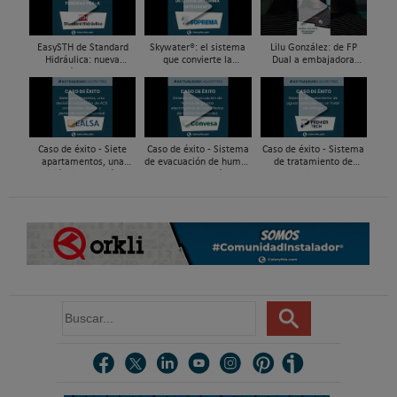
EasySTH de Standard
Skywater®: el sistema
Lilu González: de FP
Hidráulica: nueva
que convierte la
Dual a embajadora
generación en sistemas
cubierta en una
#ComunidadInstalador®
de expansión para
infraestructura activa de
| Mecatrónica Industrial
tuberías PEX
gestión del agua...
Caso de éxito - Siete
Caso de éxito - Sistema
Caso de éxito - Sistema
apartamentos, una
de evacuación de humos
de tratamiento de
decisión: instalación de
de grupos electrógenos
aguas residuales en un
ACS confortable, flexible
en una fábrica de vidrios
hotel de Málaga
y pens...
e...
B
u
s
c
a
r