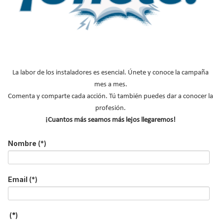
*
Acepto la
política de privacidad
.
*
No soy un robot
La labor de los instaladores es esencial. Únete y conoce la campaña
mes a mes.
Enviar
Comenta y comparte cada acción. Tú también puedes dar a conocer la
profesión.
¡Cuantos más seamos más lejos llegaremos!
LO MÁS VISTO
Nombre
(*)
Email
(*)
El precio del pellet vuelve a subir…
(*)