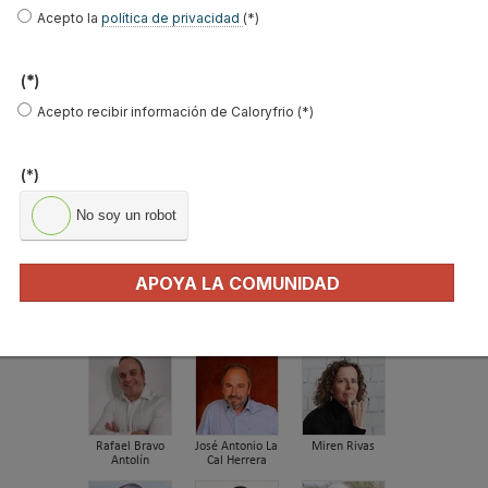
Acepto la
política de privacidad
(*)
Recuperadores de calor: qué son, cómo
funcionan y cuándo son…
(*)
Consejos para ahorrar con el aire
Acepto recibir información de Caloryfrio (*)
acondicionado
El precio de los biocombustibles cambia en
2026: fuerte subi…
(*)
¿Cómo detectar el gas radón? Medición y
No soy un robot
soluciones
Haier Perla Premium S: Confort, eficiencia y
APOYA LA COMUNIDAD
tecnología para…
FIRMAS INVITADAS
Rafael Bravo
José Antonio La
Miren Rivas
Antolín
Cal Herrera