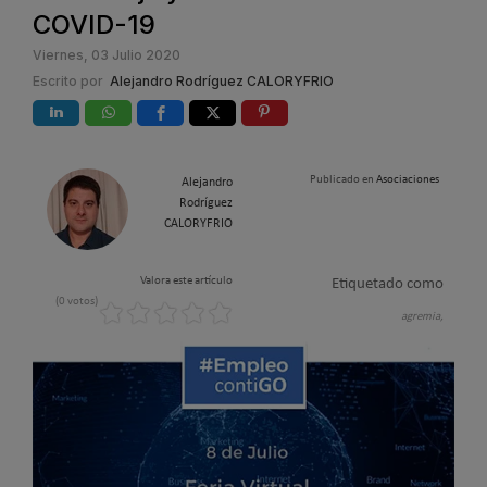
COVID-19
Viernes, 03 Julio 2020
Escrito por
Alejandro Rodríguez CALORYFRIO
Publicado en
Asociaciones
Alejandro
Rodríguez
CALORYFRIO
Valora este artículo
Etiquetado como
(0 votos)
agremia,