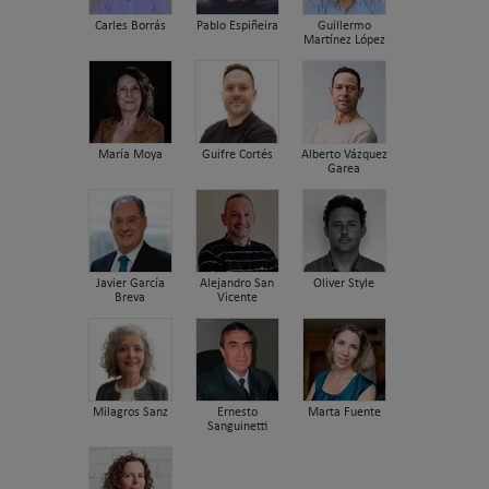
Carles Borrás
Pablo Espiñeira
Guillermo
Martínez López
María Moya
Guifre Cortés
Alberto Vázquez
Garea
Javier García
Alejandro San
Oliver Style
Breva
Vicente
Milagros Sanz
Ernesto
Marta Fuente
Sanguinetti