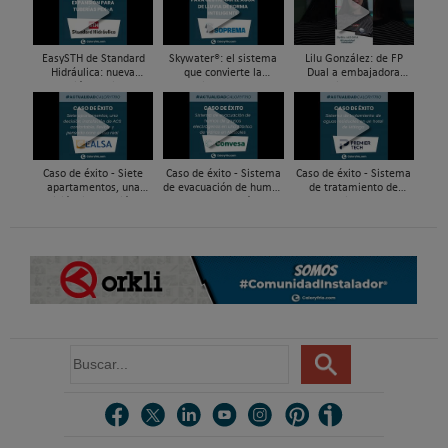
EasySTH de Standard
Skywater®: el sistema
Lilu González: de FP
Hidráulica: nueva
que convierte la
Dual a embajadora
generación en sistemas
cubierta en una
#ComunidadInstalador®
de expansión para
infraestructura activa de
| Mecatrónica Industrial
tuberías PEX
gestión del agua...
Caso de éxito - Siete
Caso de éxito - Sistema
Caso de éxito - Sistema
apartamentos, una
de evacuación de humos
de tratamiento de
decisión: instalación de
de grupos electrógenos
aguas residuales en un
ACS confortable, flexible
en una fábrica de vidrios
hotel de Málaga
y pens...
e...
B
u
s
c
a