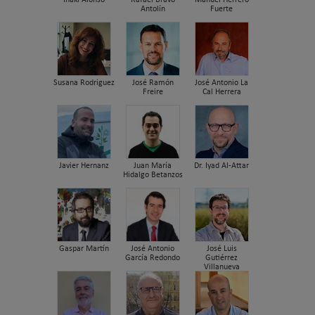
Iñaki Alonso
Rafael Bravo
Manuel Herrero
Antolín
Fuerte
Susana Rodriguez
José Ramón
José Antonio La
Freire
Cal Herrera
Javier Hernanz
Juan María
Dr. Iyad Al-Attar
Hidalgo Betanzos
Gaspar Martín
José Antonio
José Luis
García Redondo
Gutiérrez
Villanueva