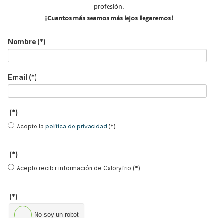
profesión.
Ocupación
*
¡Cuantos más seamos más lejos llegaremos!
*
Acepto la
política de privacidad
.
Nombre
(*)
*
Email
(*)
No soy un robot
Enviar
(*)
Acepto la
política de privacidad
(*)
LO MÁS VISTO
(*)
Acepto recibir información de Caloryfrio (*)
(*)
No soy un robot