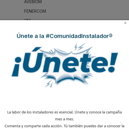
AVEBIOM
FENERCOM
CNI
×
AGREMIA
Únete a la #ComunidadInstalador®
NOTICIAS DESTACADAS
Suscríbete a
nuestros boletines
Y RECIBE EN TU EMAIL TODA LA
ACTUALIDAD DEL SECTOR
Nombre
*
Apellidos
La labor de los instaladores es esencial. Únete y conoce la campaña
mes a mes.
Email
*
Comenta y comparte cada acción. Tú también puedes dar a conocer la