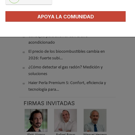
El precio del pellet vuelve a subir…
APOYA LA COMUNIDAD
Recuperadores de calor: qué son, cómo
funcionan y cuándo son…
Consejos para ahorrar con el aire
acondicionado
El precio de los biocombustibles cambia en
2026: fuerte subi…
¿Cómo detectar el gas radón? Medición y
soluciones
Haier Perla Premium S: Confort, eficiencia y
tecnología para…
FIRMAS INVITADAS