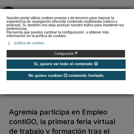
PRESUPUESTOS
❌
Nuestro portal utiliza cookies propias y de terceros para mejorar la
experiencia de navegación ofrecerte contenido multimedia (vídeos y
podcast). Si, también nos deja analizar nuestro tráfico para mantener tus
preferencias.
Recuerda que puedes cambiar la configuración u obtener más
información en la política de cookies.
La Liga de los
política de cookies.
Instaladores: Los Titanes
del Amperio (Episodio 3)
◮
Configuración
Si, quiero ver todo el contenido 😊
No quiero cookies 🙁 contenido limitado
Home
/
Noticias
/
Asociaciones
/
Agremia participa en Empleo contiGO, la primera feria virtual de trabajo
y formación tras el COVID-19
Agremia participa en Empleo
contiGO, la primera feria virtual
de trabajo y formación tras el