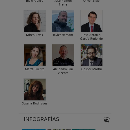
Iñaki Alonso
José Ramón
Oliver Style
Freire
Miren Rivas
Javier Hernanz
José Antonio
García Redondo
Marta Fuente
Alejandro San
Gaspar Martín
Vicente
Susana Rodriguez
INFOGRAFÍAS