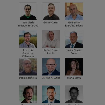
Juan María
Guifre Cortés
Guillermo
Hidalgo Betanzos
Martínez López
José Luis
Rafael Bravo
Javier García
Gutiérrez
Antolín
Breva
Villanueva
Pablo Espiñeira
Dr. Iyad Al-Attar
María Moya