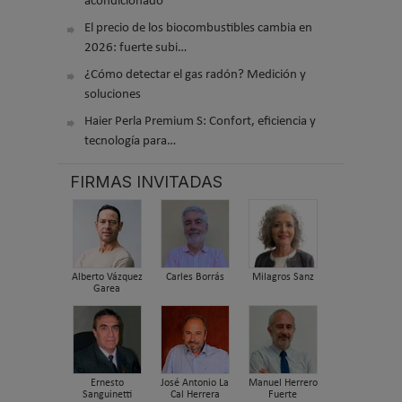
acondicionado
El precio de los biocombustibles cambia en
2026: fuerte subi…
¿Cómo detectar el gas radón? Medición y
soluciones
Haier Perla Premium S: Confort, eficiencia y
tecnología para…
FIRMAS INVITADAS
Alberto Vázquez
Carles Borrás
Milagros Sanz
Garea
Ernesto
José Antonio La
Manuel Herrero
Sanguinetti
Cal Herrera
Fuerte