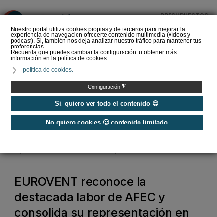
PRESUPUESTOS
❌
Nuestro portal utiliza cookies propias y de terceros para mejorar la
experiencia de navegación ofrecerte contenido multimedia (vídeos y
podcast). Si, también nos deja analizar nuestro tráfico para mantener tus
preferencias.
Recuerda que puedes cambiar la configuración u obtener más
información en la política de cookies.
La Liga de los
política de cookies.
Instaladores: Los Titanes
del Amperio (Episodio 3)
◮
Configuración
Si, quiero ver todo el contenido 😊
No quiero cookies 🙁 contenido limitado
Home
/
Noticias
/
Asociaciones
/
EUROVENT reconoce la destacada labor de AFEC y consolida su
representación en esta asociación europea
EUROVENT reconoce la
destacada labor de AFEC y
consolida su representación en