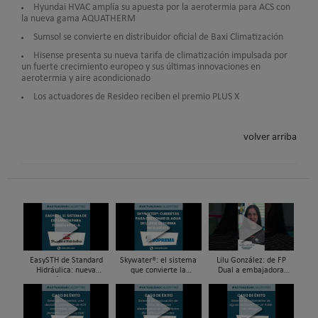
Hyundai HVAC amplía su apuesta por la aerotermia para ACS con
la nueva gama AQUATHERM
Sumsol se convierte en distribuidor oficial de Baxi Climatización
Hisense presenta su nueva tarifa de climatización impulsada por
un fuerte crecimiento europeo y sus últimas innovaciones en
aerotermia y aire acondicionado
Los actuadores de Resideo reciben el premio PLUS X
volver arriba
EasySTH de Standard
Skywater®: el sistema
Lilu González: de FP
Hidráulica: nueva
que convierte la
Dual a embajadora
generación en sistemas
cubierta en una
#ComunidadInstalador®
de expansión para
infraestructura activa de
| Mecatrónica Industrial
tuberías PEX
gestión del agua...