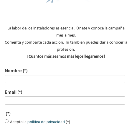
NOTICIAS DESTACADAS
Suscríbete a
nuestros boletines
La labor de los instaladores es esencial. Únete y conoce la campaña
mes a mes.
Y RECIBE EN TU EMAIL TODA LA
Comenta y comparte cada acción. Tú también puedes dar a conocer la
ACTUALIDAD DEL SECTOR
profesión.
¡Cuantos más seamos más lejos llegaremos!
Nombre
*
Nombre
(*)
Apellidos
Email
*
Email
(*)
Ocupación
*
*
(*)
Acepto la
política de privacidad
.
Acepto la
política de privacidad
(*)
*