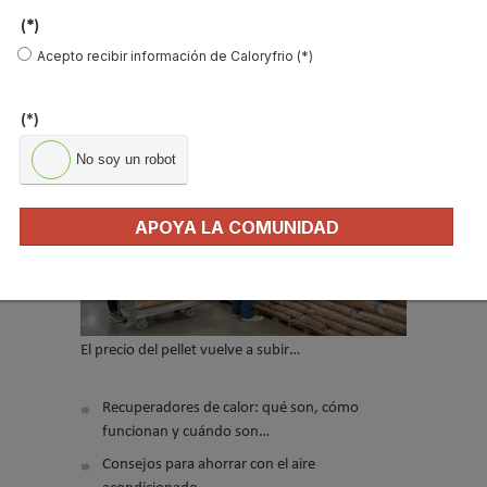
(*)
No soy un robot
Acepto recibir información de Caloryfrio (*)
Enviar
(*)
No soy un robot
LO MÁS VISTO
APOYA LA COMUNIDAD
El precio del pellet vuelve a subir…
Recuperadores de calor: qué son, cómo
funcionan y cuándo son…
Consejos para ahorrar con el aire