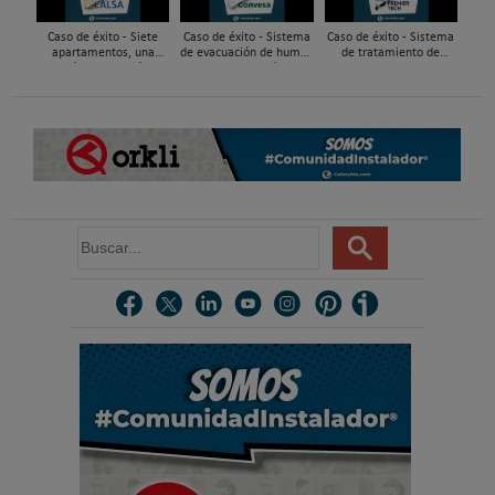
Caso de éxito - Siete
Caso de éxito - Sistema
Caso de éxito - Sistema
apartamentos, una
de evacuación de humos
de tratamiento de
decisión: instalación de
de grupos electrógenos
aguas residuales en un
ACS confortable, flexible
en una fábrica de vidrios
hotel de Málaga
y pens...
e...
B
u
s
c
a
r
.
.
.