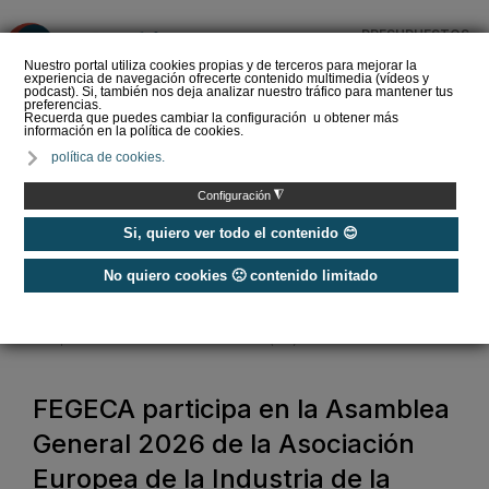
PRESUPUESTOS
❌
Nuestro portal utiliza cookies propias y de terceros para mejorar la
experiencia de navegación ofrecerte contenido multimedia (vídeos y
podcast). Si, también nos deja analizar nuestro tráfico para mantener tus
preferencias.
Recuerda que puedes cambiar la configuración u obtener más
información en la política de cookies.
La Liga de los
política de cookies.
Instaladores: Los Titanes
del Amperio (Episodio 3)
◮
Configuración
Si, quiero ver todo el contenido 😊
No quiero cookies 🙁 contenido limitado
Home
/
Noticias
/
Asociaciones
/
FEGECA participa en la Asamblea General 2026 de la Asociación
Europea de la Industria de la Calefacción (EHI) en Londres
FEGECA participa en la Asamblea
General 2026 de la Asociación
Europea de la Industria de la