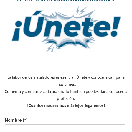
MÁS SOBRE ASOCIACIONES
ATECYR
AFEC
CONAIF
AMASCAL
AVEBIOM
FENERCOM
La labor de los instaladores es esencial. Únete y conoce la campaña
CNI
mes a mes.
AGREMIA
Comenta y comparte cada acción. Tú también puedes dar a conocer la
profesión.
NOTICIAS DESTACADAS
¡Cuantos más seamos más lejos llegaremos!
Suscríbete a
Nombre
(*)
nuestros boletines