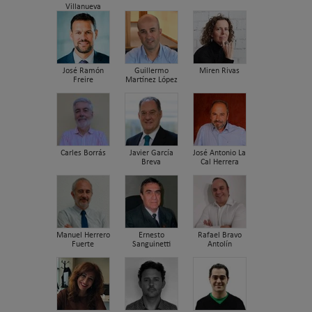
Villanueva
José Ramón
Guillermo
Miren Rivas
Freire
Martínez López
Carles Borrás
Javier García
José Antonio La
Breva
Cal Herrera
Manuel Herrero
Ernesto
Rafael Bravo
Fuerte
Sanguinetti
Antolín