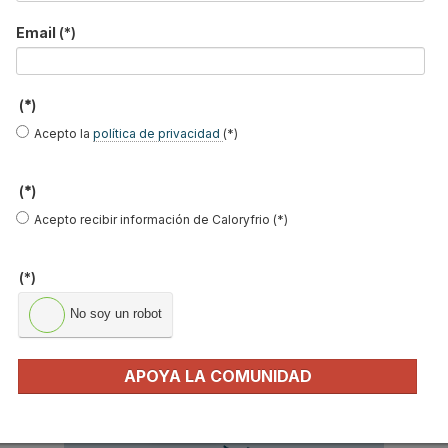
Y RECIBE EN TU EMAIL TODA LA
Email
(*)
ACTUALIDAD DEL SECTOR
Nombre
*
(*)
Acepto la
política de privacidad
(*)
Apellidos
Email
*
(*)
Ocupación
*
Acepto recibir información de Caloryfrio (*)
*
Acepto la
política de privacidad
.
(*)
No soy un robot
*
No soy un robot
APOYA LA COMUNIDAD
Enviar