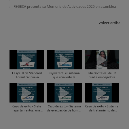
FEGECA presenta su Memoria de Actividades 2025 en asamblea
volver arriba
EasySTH de Standard
Skywater®: el sistema
Lilu González: de FP
Hidráulica: nueva
que convierte la
Dual a embajadora
generación en sistemas
cubierta en una
#ComunidadInstalador®
de expansión para
infraestructura activa de
| Mecatrónica Industrial
tuberías PEX
gestión del agua...
Caso de éxito - Siete
Caso de éxito - Sistema
Caso de éxito - Sistema
apartamentos, una
de evacuación de humos
de tratamiento de
decisión: instalación de
de grupos electrógenos
aguas residuales en un
ACS confortable, flexible
en una fábrica de vidrios
hotel de Málaga
y pens...
e...