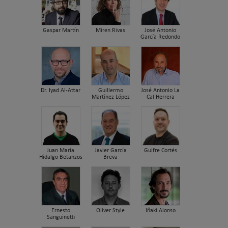
Gaspar Martín
Miren Rivas
José Antonio
García Redondo
Dr. Iyad Al-Attar
Guillermo
José Antonio La
Martínez López
Cal Herrera
Juan María
Javier García
Guifre Cortés
Hidalgo Betanzos
Breva
Ernesto
Oliver Style
Iñaki Alonso
Sanguinetti