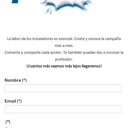
CTE
Directiva ecodiseño ErP
NOTICIAS DESTACADAS
Suscríbete a
La labor de los instaladores es esencial. Únete y conoce la campaña
mes a mes.
nuestros boletines
Comenta y comparte cada acción. Tú también puedes dar a conocer la
profesión.
Y RECIBE EN TU EMAIL TODA LA
¡Cuantos más seamos más lejos llegaremos!
ACTUALIDAD DEL SECTOR
Nombre
(*)
Nombre
*
Apellidos
Email
(*)
Email
*
Ocupación
*
(*)
*