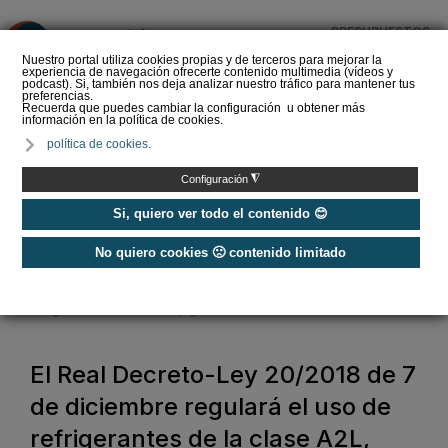
PRESUPUESTOS
❌
Nuestro portal utiliza cookies propias y de terceros para mejorar la
experiencia de navegación ofrecerte contenido multimedia (vídeos y
podcast). Si, también nos deja analizar nuestro tráfico para mantener tus
preferencias.
Recuerda que puedes cambiar la configuración u obtener más
información en la política de cookies.
La Liga de los
política de cookies.
Instaladores: Los Titanes
del Amperio (Episodio 3)
◮
Configuración
Si, quiero ver todo el contenido 😊
No quiero cookies 🙁 contenido limitado
Home
/
Noticias
/
Normativas
/
El Real Decreto-Ley 20/2018 de 7 de diciembre regulará el uso de
refrigerantes de la clase A2L, ligeramente inflamables
El Real Decreto-Ley 20/2018 de 7
de diciembre regulará el uso de
refrigerantes de la clase A2L,