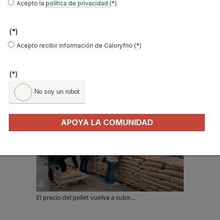
Acepto la
política de privacidad
(*)
Acepto la
política de privacidad
.
(*)
*
Acepto recibir información de Caloryfrio (*)
No soy un robot
(*)
Enviar
No soy un robot
LO MÁS VISTO
APOYA LA COMUNIDAD
El precio del pellet vuelve a subir…