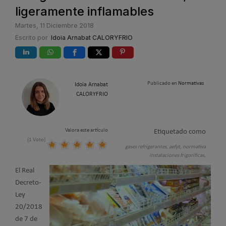
ligeramente inflamables
Martes, 11 Diciembre 2018
Escrito por
Idoia Arnabat CALORYFRIO
Publicado en
Normativas
Idoia Arnabat
CALORYFRIO
Valora este artículo
Etiquetado como
(1 Voto)
gases refrigerantes,
aefyt,
normativa
instalaciones frigoríficas,
El Real
Decreto-
Ley
20/2018
de 7 de