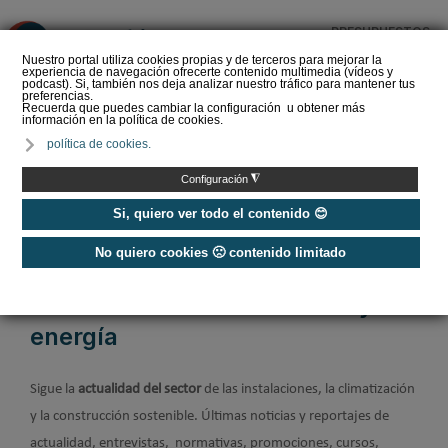
PRESUPUESTOS
❌
Nuestro portal utiliza cookies propias y de terceros para mejorar la
experiencia de navegación ofrecerte contenido multimedia (vídeos y
podcast). Si, también nos deja analizar nuestro tráfico para mantener tus
preferencias.
Recuerda que puedes cambiar la configuración u obtener más
información en la política de cookies.
La Liga de los
política de cookies.
Instaladores: Los Titanes
del Amperio (Episodio 3)
◮
Configuración
Si, quiero ver todo el contenido 😊
No quiero cookies 🙁 contenido limitado
Home
/
Noticias
Noticias sobre climatización y
energía
Sigue la
a
ctualidad del sector
de las instalaciones, la climatización
y la construcción sostenible. Últimas noticias y reportajes de
actualidad, entrevistas, normativas,
promociones, cursos,