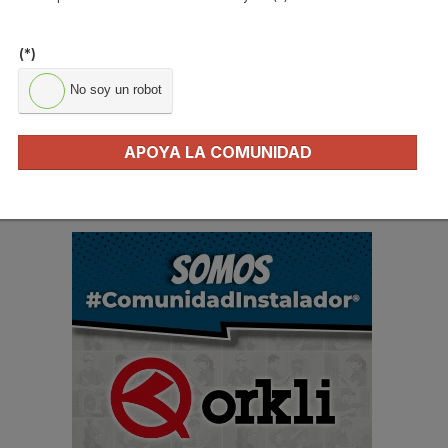
y pens...
e...
(*)
No soy un robot
B
APOYA LA COMUNIDAD
u
s
c
a
r
.
.
.