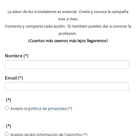
La labor de los instaladores es esencial. Únete y conoce la campaña
Suscribirse a este canal RSS
mes a mes.
Comenta y comparte cada acción. Tú también puedes dar a conocer la
Inicio
Anterior
…
Siguiente
Final
profesión.
¡Cuantos más seamos más lejos llegaremos!
Página 472 de 473
Nombre
(*)
Email
(*)
EasySTH de Standard
Skywater®: el sistema
Lilu González: de FP
Hidráulica: nueva
que convierte la
Dual a embajadora
generación en sistemas
cubierta en una
#ComunidadInstalador®
(*)
de expansión para
infraestructura activa de
| Mecatrónica Industrial
tuberías PEX
gestión del agua...
Acepto la
política de privacidad
(*)
Caso de éxito - Siete
Caso de éxito - Sistema
Caso de éxito - Sistema
(*)
apartamentos, una
de evacuación de humos
de tratamiento de
decisión: instalación de
de grupos electrógenos
aguas residuales en un
Acepto recibir información de Caloryfrio (*)
ACS confortable, flexible
en una fábrica de vidrios
hotel de Málaga