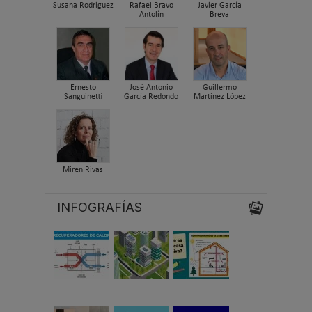
Susana Rodriguez
Rafael Bravo
Javier García
Antolín
Breva
Ernesto
José Antonio
Guillermo
Sanguinetti
García Redondo
Martínez López
Miren Rivas
INFOGRAFÍAS