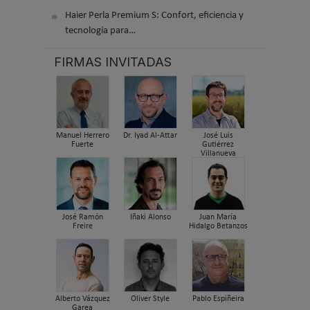
Haier Perla Premium S: Confort, eficiencia y
tecnología para…
FIRMAS INVITADAS
Manuel Herrero
Dr. Iyad Al-Attar
José Luis
Fuerte
Gutiérrez
Villanueva
José Ramón
Iñaki Alonso
Juan María
Freire
Hidalgo Betanzos
Alberto Vázquez
Oliver Style
Pablo Espiñeira
Garea