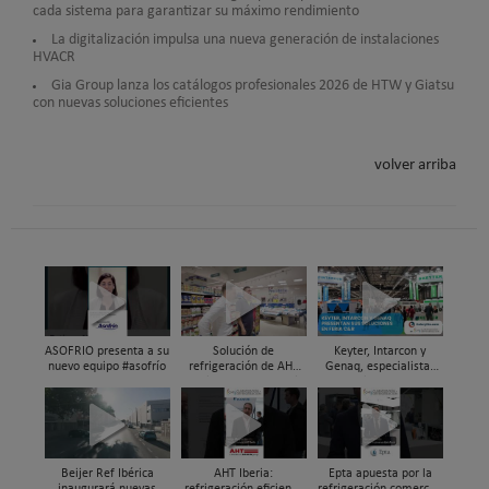
cada sistema para garantizar su máximo rendimiento
La digitalización impulsa una nueva generación de instalaciones
HVACR
Gia Group lanza los catálogos profesionales 2026 de HTW y Giatsu
con nuevas soluciones eficientes
volver arriba
ASOFRIO presenta a su
Solución de
Keyter, Intarcon y
nuevo equipo #asofrío
refrigeración de AHT
Genaq, especialistas
Cooling Systems Iberia
en soluciones HVAC&R
para un súper de
de alta eficiencia en
proximidad en Xixona
Feria C&R 2025
Beijer Ref Ibérica
AHT Iberia:
Epta apuesta por la