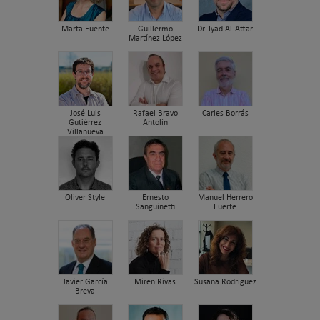
Marta Fuente
Guillermo
Dr. Iyad Al-Attar
Martínez López
José Luis
Rafael Bravo
Carles Borrás
Gutiérrez
Antolín
Villanueva
Oliver Style
Ernesto
Manuel Herrero
Sanguinetti
Fuerte
Javier García
Miren Rivas
Susana Rodriguez
Breva