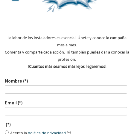
Instaladores de refrigeración
NOTICIAS DESTACADAS
Suscríbete a
La labor de los instaladores es esencial. Únete y conoce la campaña
nuestros boletines
mes a mes.
Comenta y comparte cada acción. Tú también puedes dar a conocer la
Y RECIBE EN TU EMAIL TODA LA
profesión.
ACTUALIDAD DEL SECTOR
¡Cuantos más seamos más lejos llegaremos!
Nombre
(*)
Nombre
*
Apellidos
Email
(*)
Email
*
Ocupación
*
(*)
*
Acepto la
política de privacidad
(*)