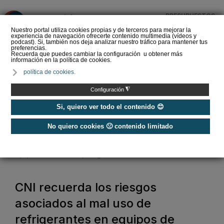
PRESUPUESTOS
❌
Nuestro portal utiliza cookies propias y de terceros para mejorar la
experiencia de navegación ofrecerte contenido multimedia (vídeos y
podcast). Si, también nos deja analizar nuestro tráfico para mantener tus
preferencias.
Recuerda que puedes cambiar la configuración u obtener más
información en la política de cookies.
Enfriamiento evaporativo:
política de cookies.
aplicaciones y
rendimiento energético
◮
Configuración
Si, quiero ver todo el contenido 😊
No quiero cookies 🙁 contenido limitado
Home
/
Refrigeración
/
CNI recuerda los riesgos asociados al mal uso de refrigerantes en
equipos de climatización y refrigeración
CNI recuerda los riesgos
asociados al mal uso de
refrigerantes en equipos de