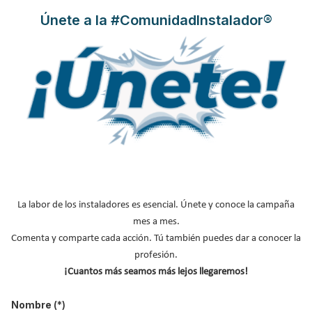
Únete a la #ComunidadInstalador®
Ariston,
lanza esta promoción especial para instaladores en su
red de distribución, que ofrece la posibilidad de ganar 1
termo
Ariston o Fleck
con la compra de 10 termos eléctricos en el
mismo punto de venta.
Leer más ...
La labor de los instaladores es esencial. Únete y conoce la campaña
mes a mes.
Comenta y comparte cada acción. Tú también puedes dar a conocer la
profesión.
Ariston pone en marcha cursos
¡Cuantos más seamos más lejos llegaremos!
WEBINARS gratuitos para
instaladores, arquitectos y
Nombre
(*)