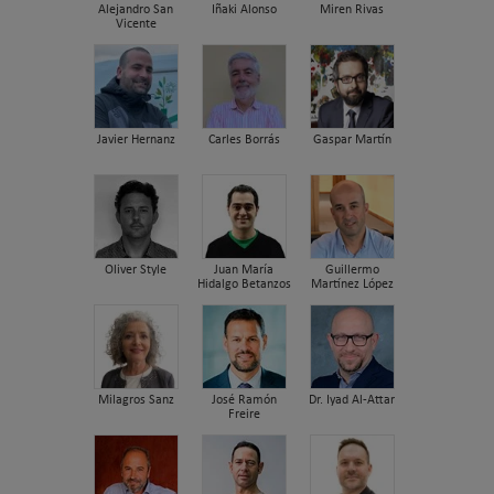
Alejandro San
Iñaki Alonso
Miren Rivas
Vicente
Javier Hernanz
Carles Borrás
Gaspar Martín
Oliver Style
Juan María
Guillermo
Hidalgo Betanzos
Martínez López
Milagros Sanz
José Ramón
Dr. Iyad Al-Attar
Freire