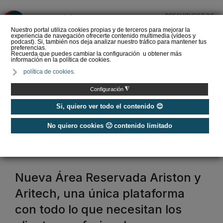
PRESUPUESTOS
❌
Nuestro portal utiliza cookies propias y de terceros para mejorar la
experiencia de navegación ofrecerte contenido multimedia (vídeos y
podcast). Si, también nos deja analizar nuestro tráfico para mantener tus
preferencias.
Recuerda que puedes cambiar la configuración u obtener más
información en la política de cookies.
La Liga de los
política de cookies.
Instaladores: Los Titanes
del Amperio (Episodio 3)
◮
Configuración
Si, quiero ver todo el contenido 😊
No quiero cookies 🙁 contenido limitado
Home
/
Etiquetas
/
ariston
ariston
Nueva Área Reservada Ariston y
Aritech, una única plataforma
con todo lo que necesitan los