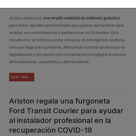
generada por el Covid-19.
Ariston ofrece así,
una amplia variedad de webinars gratuitos
para todos aquellos profesionales que quieran aprovechar para
ampliar sus conocimientos y perfeccionar su formación. Esta
iniciativa no se limitará a estas semanas de emergencia sanitaria,
sino que llega para quedarse, afianzando nuestra apuesta por la
digitalización y poniendo esta herramienta tecnológica al servicio
de instaladores, arquitectos y distribuidores.
Leer más ...
Ariston regala una furgoneta
Ford Transit Courier para ayudar
al instalador profesional en la
recuperación COVID-19