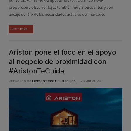
punteros. Al mismo tiempo, el nuevo NUOS PLUS WIFI
proporciona otras ventajas también muy interesantes y con
encaje dentro de las necesidades actuales del mercado.
Leer más ...
Ariston pone el foco en el apoyo
al negocio de proximidad con
#AristonTeCuida
Publicado en
Hemeroteca Calefacción
29 Jul 2020