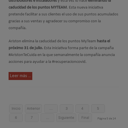
distribuidores e instaladores
y esta vez lo hace
eliminando la
caducidad de los puntos MYTEAM
. Esta nueva iniciativa
pretende facilitar a sus clientes el uso de sus puntos acumulados
gracias a sus ventas y agradecer su compromiso con la
compañía.
Ariston elimina la caducidad de los puntos MyTeam
hasta el
próximo 31 de julio.
Esta iniciativa forma parte de la campaña
#AristonTeCuida en la que semanalmente la compañía anuncia
acciones para ayudar a la #recuperacioncovid.
Leer más ...
Inicio
Anterior
…
3
4
5
6
7
…
Siguiente
Final
Página 5 de 14