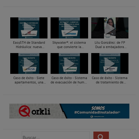
EasySTH de Standard
Skywater®: el sistema
Lilu González: de FP
Hidráulica: nueva
que convierte la
Dual a embajadora
generación en sistemas
cubierta en una
#ComunidadInstalador®
de expansión para
infraestructura activa de
| Mecatrónica Industrial
tuberías PEX
gestión del agua...
Caso de éxito - Siete
Caso de éxito - Sistema
Caso de éxito - Sistema
apartamentos, una
de evacuación de humos
de tratamiento de
decisión: instalación de
de grupos electrógenos
aguas residuales en un
ACS confortable, flexible
en una fábrica de vidrios
hotel de Málaga
y pens...
e...
B