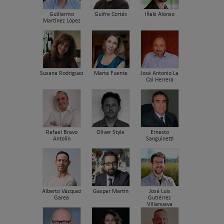
Guillermo
Guifre Cortés
Iñaki Alonso
Martínez López
Susana Rodriguez
Marta Fuente
José Antonio La
Cal Herrera
Rafael Bravo
Oliver Style
Ernesto
Antolín
Sanguinetti
Alberto Vázquez
Gaspar Martín
José Luis
Garea
Gutiérrez
Villanueva