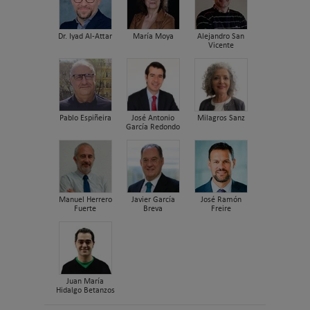
Dr. Iyad Al-Attar
María Moya
Alejandro San
Vicente
Pablo Espiñeira
José Antonio
Milagros Sanz
García Redondo
Manuel Herrero
Javier García
José Ramón
Fuerte
Breva
Freire
Juan María
Hidalgo Betanzos