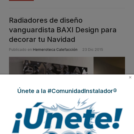
Radiadores de diseño
vanguardista BAXI Design para
decorar tu Navidad
Publicado en
Hemeroteca Calefacción
23 Dic 2015
×
Únete a la #ComunidadInstalador®