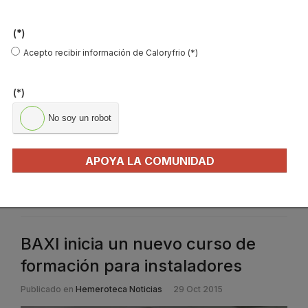
(*)
Acepto recibir información de Caloryfrio (*)
(*)
BAXI ha activado una promoción especial para la
compra sus
No soy un robot
calderas de condensación Platinum Compact ECO
, con
condiciones especiales para los profesionales miembros del Club
BAXI Fidelity, hasta el 15 de diciembre.
APOYA LA COMUNIDAD
Leer más ...
BAXI inicia un nuevo curso de
formación para instaladores
Publicado en
Hemeroteca Noticias
29 Oct 2015