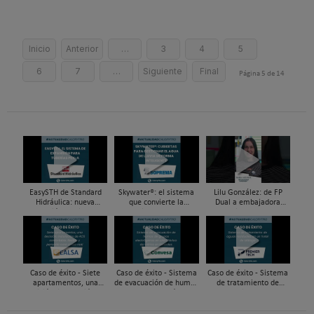
Inicio
Anterior
…
3
4
5
6
7
…
Siguiente
Final
Página 5 de 14
EasySTH de Standard
Skywater®: el sistema
Lilu González: de FP
Hidráulica: nueva
que convierte la
Dual a embajadora
generación en sistemas
cubierta en una
#ComunidadInstalador®
de expansión para
infraestructura activa de
| Mecatrónica Industrial
tuberías PEX
gestión del agua...
Caso de éxito - Siete
Caso de éxito - Sistema
Caso de éxito - Sistema
apartamentos, una
de evacuación de humos
de tratamiento de
decisión: instalación de
de grupos electrógenos
aguas residuales en un
ACS confortable, flexible
en una fábrica de vidrios
hotel de Málaga
y pens...
e...