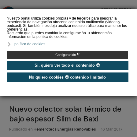
PRESUPUESTOS
❌
Nuestro portal utiliza cookies propias y de terceros para mejorar la
experiencia de navegación ofrecerte contenido multimedia (vídeos y
podcast). Si, también nos deja analizar nuestro tráfico para mantener tus
preferencias.
Recuerda que puedes cambiar la configuración u obtener más
información en la política de cookies.
La Liga de los
política de cookies.
Instaladores: Los Titanes
del Amperio (Episodio 3)
◮
Configuración
Si, quiero ver todo el contenido 😊
No quiero cookies 🙁 contenido limitado
Home
/
Etiquetas
/
baxi
baxi
Nuevo colector solar térmico de
bajo espesor Slim de Baxi
Publicado en
Hemeroteca Energías Renovables
16 Mar 2017