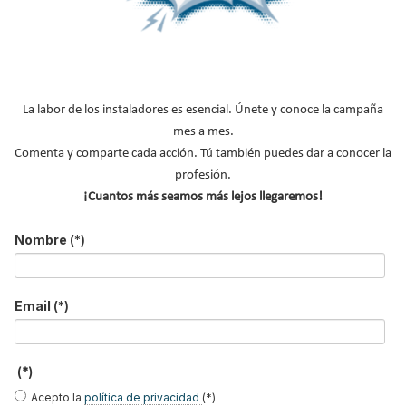
BAXI DESIGN
propone una amplia gama de radiadores de diseño
único, firmados por prestigiosos diseñadores italianos, como
solución ideal para decorar el hogar esta Navidad y todo el año
.
Radiadores vanguardistas concebidos como auténticos
elementos de decoración, ideados para proporcionar el máximo
La labor de los instaladores es esencial. Únete y conoce la campaña
confort en climatización.
mes a mes.
Comenta y comparte cada acción. Tú también puedes dar a conocer la
Leer más ...
profesión.
¡Cuantos más seamos más lejos llegaremos!
Instalar calderas de
Nombre
(*)
condensación BAXI tiene premio
Publicado en
Hemeroteca Noticias
06 Nov 2015
Email
(*)
(*)
Acepto la
política de privacidad
(*)