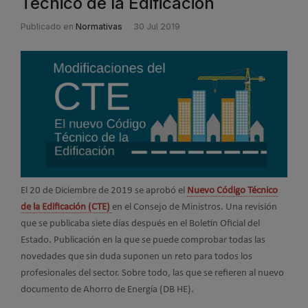
Técnico de la Edificación
Publicado en
Normativas
30 Jul 2019
El 20 de Diciembre de 2019 se aprobó el
Nuevo Código Técnico
de la Edificación (CTE)
en el Consejo de Ministros. Una revisión
que se publicaba siete días después en el Boletín Oficial del
Estado. Publicación en la que se puede comprobar todas las
novedades que sin duda suponen un reto para todos los
profesionales del sector. Sobre todo, las que se refieren al nuevo
documento de Ahorro de Energía (DB HE).