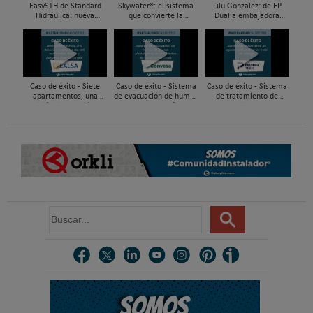
EasySTH de Standard
Skywater®: el sistema
Lilu González: de FP
Hidráulica: nueva
que convierte la
Dual a embajadora
generación en sistemas
cubierta en una
#ComunidadInstalador®
de expansión para
infraestructura activa de
| Mecatrónica Industrial
tuberías PEX
gestión del agua...
Caso de éxito - Siete
Caso de éxito - Sistema
Caso de éxito - Sistema
apartamentos, una
de evacuación de humos
de tratamiento de
decisión: instalación de
de grupos electrógenos
aguas residuales en un
ACS confortable, flexible
en una fábrica de vidrios
hotel de Málaga
y pens...
e...
B
u
s
c
a
r
.
.