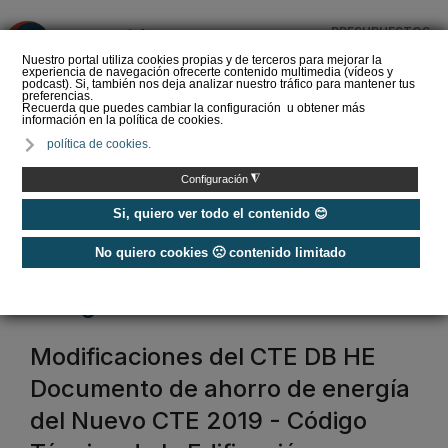
PRESUPUESTOS
❌
Nuestro portal utiliza cookies propias y de terceros para mejorar la
experiencia de navegación ofrecerte contenido multimedia (vídeos y
podcast). Si, también nos deja analizar nuestro tráfico para mantener tus
preferencias.
Recuerda que puedes cambiar la configuración u obtener más
información en la política de cookies.
La Liga de los
política de cookies.
Instaladores: Los Titanes
del Amperio (Episodio 3)
◮
Configuración
Si, quiero ver todo el contenido 😊
No quiero cookies 🙁 contenido limitado
Home
/
CTE
código técnico edificación
Modificaciones del CTE DB HE
Documento de ahorro de energía
del Nuevo CTE 2019 - Código