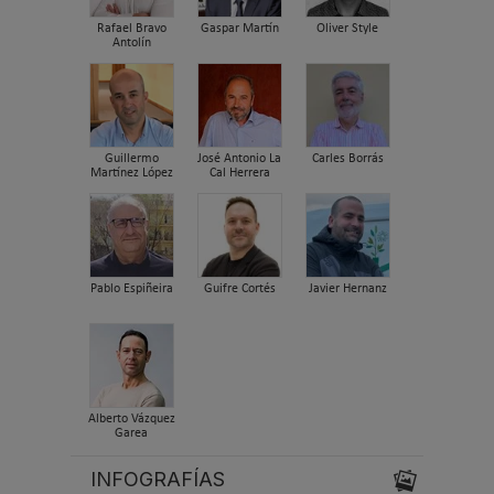
Rafael Bravo
Gaspar Martín
Oliver Style
Antolín
Guillermo
José Antonio La
Carles Borrás
Martínez López
Cal Herrera
Pablo Espiñeira
Guifre Cortés
Javier Hernanz
Alberto Vázquez
Garea
INFOGRAFÍAS