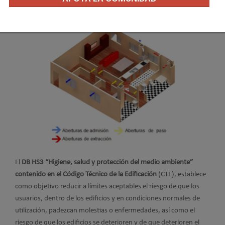
Publicado en
Ventilación y CAI
30 Jul 2010
El
DB HS3 “Higiene, salud y protección del medio ambiente”
contenido en el Código Técnico de la Edificación
(CTE), establece
como objetivo reducir a límites aceptables el riesgo de que los
usuarios, dentro de los edificios y en condiciones normales de
utilización, padezcan molestias o enfermedades, así como el
riesgo de que los edificios se deterioren y de que deterioren el