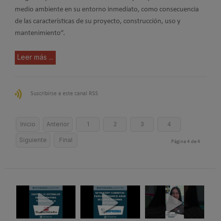
medio ambiente en su entorno inmediato, como consecuencia
de las características de su proyecto, construcción, uso y
mantenimiento”.
Leer más ...
Suscribirse a este canal RSS
Inicio
Anterior
1
2
3
4
Siguiente
Final
Página 4 de 4