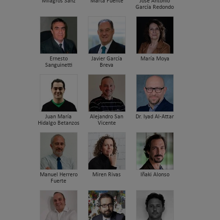
Milagros Sanz
Marta Fuente
José Antonio
García Redondo
Ernesto
Javier García
María Moya
Sanguinetti
Breva
Juan María
Alejandro San
Dr. Iyad Al-Attar
Hidalgo Betanzos
Vicente
Manuel Herrero
Miren Rivas
Iñaki Alonso
Fuerte