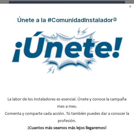
×
Únete a la #ComunidadInstalador®
La labor de los instaladores es esencial. Únete y conoce la campaña
mes a mes.
Comenta y comparte cada acción. Tú también puedes dar a conocer la
profesión.
El Instituto para La Diversificación y Ahorro de la Energía (IDAE) y
¡Cuantos más seamos más lejos llegaremos!
la Asociación Solar de la Industria Térmica (ASIT) han elaborado