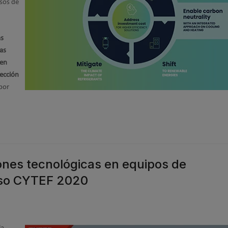
esos de
as
as
 en
lección
por
ones tecnológicas en equipos de
eso CYTEF 2020