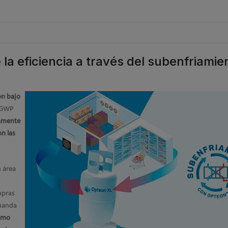
la eficiencia a través del subenfriamie
on bajo
, GWP
iamente
on las
n área
mpras
emanda
cómo