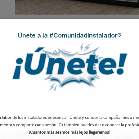
densación indirecta en bucle de agua 
Únete a la #ComunidadInstalador®
bucle
de
s como
más
de
ral
a labor de los instaladores es esencial. Únete y conoce la campaña mes a me
menta y comparte cada acción. Tú también puedes dar a conocer la profesi
 con
¡Cuantos más seamos más lejos llegaremos!