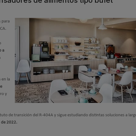
ensadores de alimentos tipo bufet
s para
ECA.
o
 a
a
 en la
de
ro y
uto de transición del R-404A y sigue estudiando distintas soluciones a larg
o de 2022.