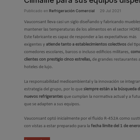
Climalife para sus equipos disp
Publicado en
Refrigeración Comercial
29 Jul 2021
Vauconsant lleva casi un siglo diseñando y fabricando mueble
mantener las temperaturas de los alimentos en el sector HOR
Este fabricante es capaz de responder a las expectativas más
exigentes y
atiende tanto a establecimientos colectivos
del tip
comedores escolares, barcos o incluso edificios militares,
como
clientes con prestigio cinco estrellas,
de grandes restaurantes 
hoteles de lujo.
La responsabilidad medioambiental y la innovación se integran
estrategia del grupo, por lo que
siempre están a la búsqueda 
nuevos refrigerantes
que cumplan la normativa actual y a futu
que se adapten a sus equipos.
Vauconsant optó inicialmente por el fluido R-452A como sustit
con vistas a estar preparado para la
fecha límite del 1 de ener