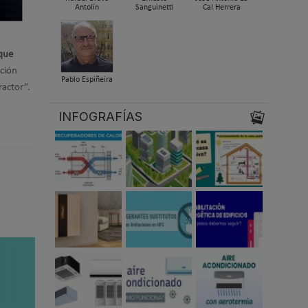
Antolín
Sanguinetti
Cal Herrera
 que
ación
Pablo Espiñeira
actor”.
INFOGRAFÍAS