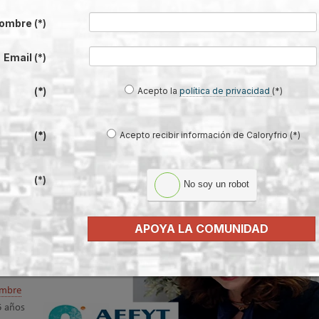
pos
 un
ombre
(*)
das en paralelo para la evacuación del calor de condensación hacia el exter
Email
(*)
Acepto la
política de privacidad
(*)
(*)
l frío y la refrigeración en 2021, por
Acepto recibir información de Caloryfrio (*)
(*)
de AEFYT
(*)
No soy un robot
xión
se
APOYA LA COMUNIDAD
ra el
embre
5 años