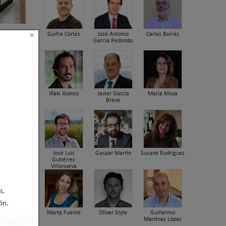
×
Guifre Cortés
José Antonio
Carles Borrás
García Redondo
de
Iñaki Alonso
Javier García
María Moya
Breva
José Luis
Gaspar Martín
Susana Rodriguez
Gutiérrez
Villanueva
s.
ón.
Marta Fuente
Oliver Style
Guillermo
Martínez López