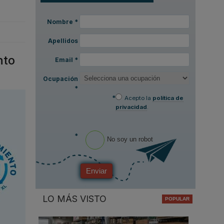
Nombre
*
Apellidos
nto
Email
*
Ocupación
*
*
Acepto la
política de
privacidad
.
*
No soy un robot
Enviar
LO MÁS VISTO