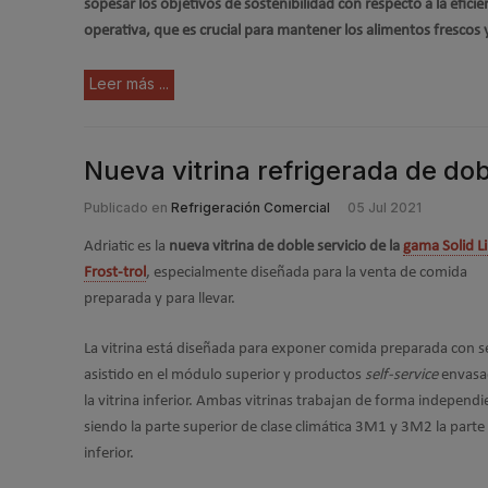
sopesar los objetivos de sostenibilidad con respecto a la eficie
operativa, que es crucial para mantener los alimentos frescos y
Leer más ...
Nueva vitrina refrigerada de dobl
Publicado en
Refrigeración Comercial
05 Jul 2021
Adriatic es la
nueva vitrina de doble servicio de la
gama Solid L
Frost-trol
, especialmente diseñada para la venta de comida
preparada y para llevar.
La vitrina está diseñada para exponer comida preparada con se
asistido en el módulo superior y productos
self-service
envasa
la vitrina inferior. Ambas vitrinas trabajan de forma independi
siendo la parte superior de clase climática 3M1 y 3M2 la parte
inferior.