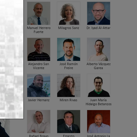
ior.
Manuel Herrero
Milagros Sanz
Dr. Iyad Al-Attar
Fuerte
Alejandro San
José Ramón
Alberto Vázquez
Vicente
Freire
Garea
Javier Hernanz
Miren Rivas
Juan María
Hidalgo Betanzos
Rafael Bravo
Ernesto
José Antonio La