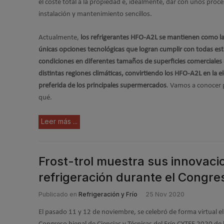
el coste total a la propiedad e, idealmente, dar con unos proc
instalación y mantenimiento sencillos.
Actualmente,
los refrigerantes HFO-A2L se mantienen como l
únicas opciones tecnológicas que logran cumplir con todas est
condiciones en diferentes tamaños de superficies comerciales
distintas regiones climáticas, convirtiendo los HFO-A2L en la e
preferida de los principales supermercados
. Vamos a conocer 
qué.
Leer más ...
Frost-trol muestra sus innovaci
refrigeración durante el Congr
Publicado en
Refrigeración y Frío
25 Nov 2020
El pasado 11 y 12 de noviembre, se celebró de forma virtual el