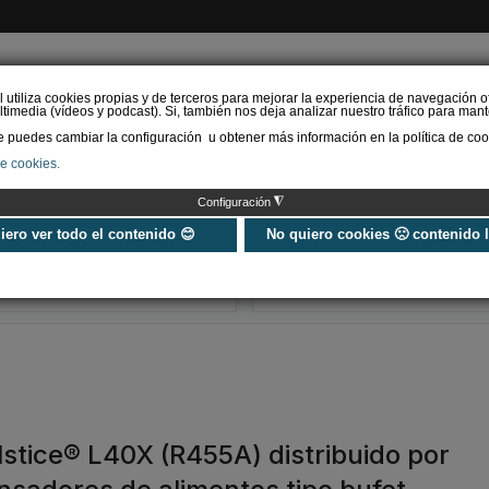
l utiliza cookies propias y de terceros para mejorar la experiencia de navegación o
timedia (vídeos y podcast). Si, también nos deja analizar nuestro tráfico para mant
puedes cambiar la configuración u obtener más información en la política de coo
de cookies.
AS RENOVABLES
CALEFACCIÓN
REFRIGERACIÓN
EFICIENCIA ENERGÉTI
◮
Configuración
Normativa F-Gas 2024
Guía de equip
Actualizada >> Revisión
refrigeración c
uiero ver todo el contenido 😊
No quiero cookies 🙁 contenido 
del Reglamento 517/2014
frío industrial 
soluciones exi
stice® L40X (R455A) distribuido por