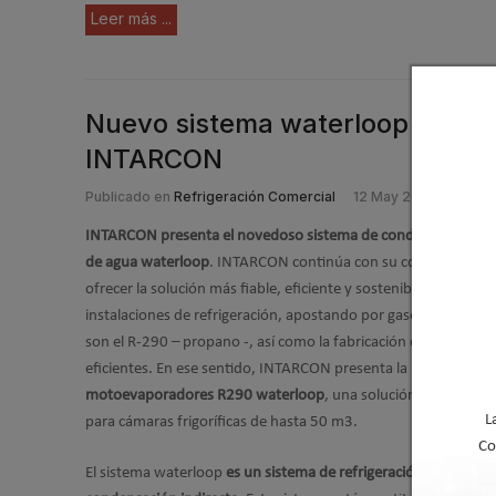
Leer más ...
Nuevo sistema waterloop de con
INTARCON
Publicado en
Refrigeración Comercial
12 May 2021
INTARCON presenta el novedoso sistema de condensación en 
de agua waterloop
. INTARCON continúa con su compromiso 
ofrecer la solución más fiable, eficiente y sostenible para las
instalaciones de refrigeración, apostando por gases naturale
son el R-290 – propano -, así como la fabricación de equipos 
eficientes. En ese sentido, INTARCON presenta la
nueva gama 
motoevaporadores R290 waterloop
, una solución 100 % natu
L
para cámaras frigoríficas de hasta 50 m3.
Co
El sistema waterloop
es un sistema de refrigeración comercial