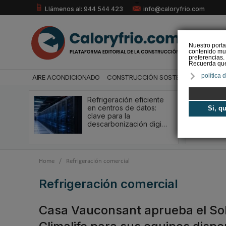
Llámenos al: 944 544 423
info@caloryfrio.com
Nuestro porta
contenido mul
preferencias.
Recuerda que 
política 
AIRE ACONDICIONADO
CONSTRUCCIÓN SOSTENIBLE
ENERGÍ
Refrigeración eficiente
en centros de datos:
Si, q
clave para la
descarbonización digi…
Home
/
Refrigeración comercial
Refrigeración comercial
Casa Vauconsant aprueba el Sol