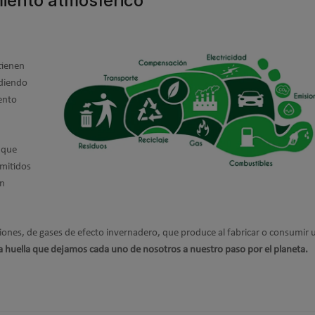
miento atmosférico
tienen
diendo
ento
 que
emitidos
un
 producto.
siones, de gases de efecto invernadero, que produce al fabricar o consumir 
la huella que dejamos cada uno de nosotros a nuestro paso por el planeta.