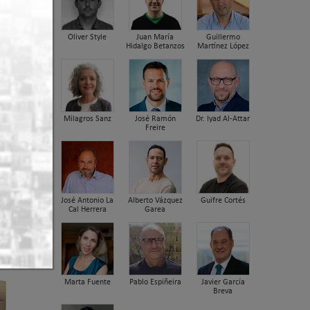
Oliver Style
Juan María
Guillermo
Hidalgo Betanzos
Martínez López
Milagros Sanz
José Ramón
Dr. Iyad Al-Attar
Freire
jo
José Antonio La
Alberto Vázquez
Guifre Cortés
Cal Herrera
Garea
Marta Fuente
Pablo Espiñeira
Javier García
Breva