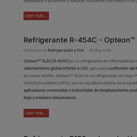
destinados a promover y habilitar soluciones con menor PCA
Leer más ...
Refrigerante R-454C - Opteon
Publicado en
Refrigeración y Frío
16 May 2018
Opteon™ XL20 (R-454C)
es un refrigerante de inflamabilida
calentamiento global inferior a 150
, apto para
sustitución del
de nuevo diseño. Opteon™ XL20 es un refrigerante con bajo P
hidrofluoroolefina (HFO), con un equilibrio óptimo de propied
aplicaciones comerciales e industriales de desplazamiento posi
baja y mediana temperatura.
Leer más ...