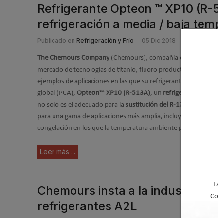
Refrigerante Opteon ™ XP10 (R-
refrigeración a media / baja te
Publicado en
Refrigeración y Frío
05 Dic 2018
The Chemours Company
(Chemours), compañía química global 
mercado de tecnologías de titanio, fluoro productos y soluci
ejemplos de aplicaciones en las que su refrigerante de bajo p
global (PCA),
Opteon™ XP10 (R-513A)
, un
refrigerante A1 (ba
no solo es el adecuado para la
sustitución del R-134a,
sino ta
para una gama de aplicaciones más amplia, incluyendo sistem
congelación en los que la temperatura ambiente puede ser un 
Leer más ...
L
Chemours insta a la industria a
Co
refrigerantes A2L