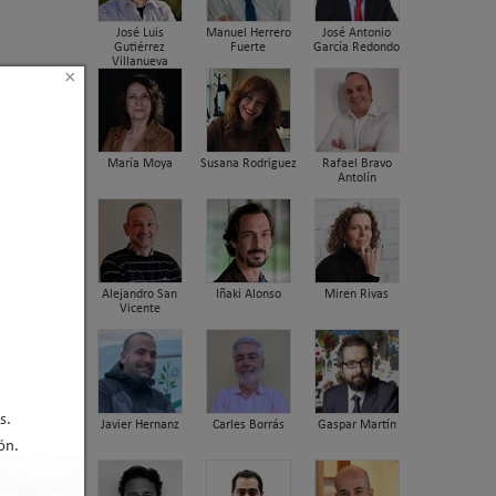
José Luis
Manuel Herrero
José Antonio
Gutiérrez
Fuerte
García Redondo
Villanueva
×
María Moya
Susana Rodriguez
Rafael Bravo
Antolín
Alejandro San
Iñaki Alonso
Miren Rivas
Vicente
s.
Javier Hernanz
Carles Borrás
Gaspar Martín
ón.