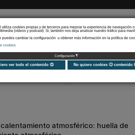
l utiliza cookies propias y de terceros para mejorar la experiencia de navegación o
timedia (vídeos y podcast). Si, también nos deja analizar nuestro tráfico para mant
puedes cambiar la configuración u obtener más información en la política de coo
de cookies.
AS RENOVABLES
CALEFACCIÓN
REFRIGERACIÓN
EFICIENCIA ENERGÉTI
◮
Configuración
Universo Aniversario - Un
Verifactu en
año, muchos momentos
climatización: 
uiero ver todo el contenido 😊
No quiero cookies 🙁 contenido 
exigir la ley a t
programa de g
l calentamiento atmosférico: huella de