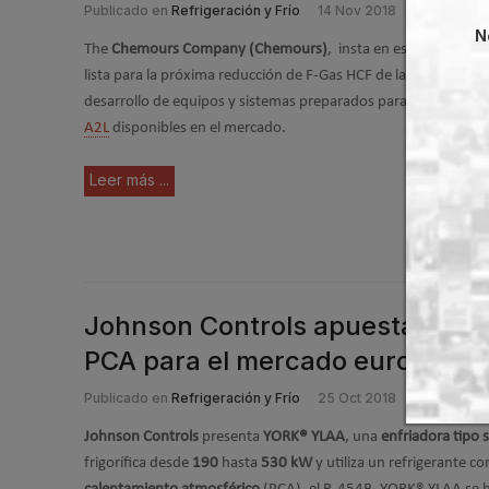
Publicado en
Refrigeración y Frío
14 Nov 2018
N
The
Chemours Company (Chemours)
, insta en este artículo a
lista para la próxima reducción de F-Gas HCF de la UE en 2021, 
desarrollo de equipos y sistemas preparados para A2L, como 
A2L
disponibles en el mercado.
Leer más ...
Johnson Controls apuesta por e
PCA para el mercado europeo
Publicado en
Refrigeración y Frío
25 Oct 2018
Johnson Controls
presenta
YORK®
YLAA
, una
enfriadora tipo s
frigorífica desde
190
hasta
530 kW
y utiliza un refrigerante c