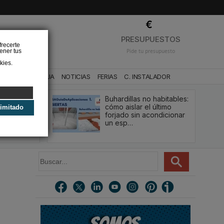
❌
PRESUPUESTOS
frecerte
ener tus
Pide tu presupuesto
kies.
CA
BAÑO Y AGUA
NOTICIAS
FERIAS
C. INSTALADOR
Buhardillas no habitables:
qué le va a
cómo aislar el último
limitado
u
forjado sin acondicionar
estión y…
un esp…
B
u
s
c
a
r
.
.