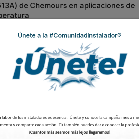
513A) de Chemours en aplicaciones de
mperatura
Únete a la #ComunidadInstalador®
con posiciones líderes en el
ones químicas, muestra
otencial de calentamiento
ja toxicidad, no inflamable)
,
mbién puede ser adoptado
as de baja temperatura y
desafío.
a labor de los instaladores es esencial. Únete y conoce la campaña mes a me
 estar preparada con sistemas y
menta y comparte cada acción. Tú también puedes dar a conocer la profesi
¡Cuantos más seamos más lejos llegaremos!