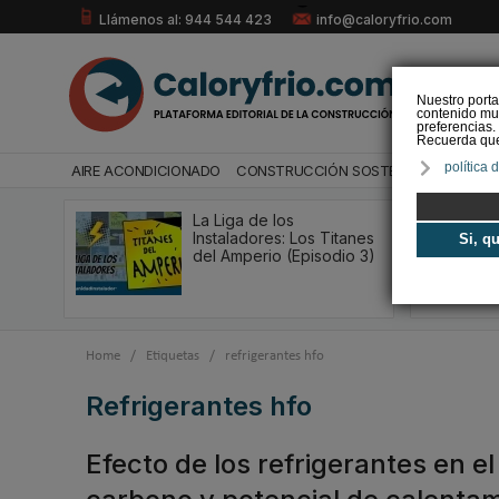
Llámenos al: 944 544 423
info@caloryfrio.com
Nuestro porta
contenido mul
preferencias.
Recuerda que 
política 
AIRE ACONDICIONADO
CONSTRUCCIÓN SOSTENIBLE
ENERGÍ
La Liga de los
Instaladores: Los Titanes
Si, q
del Amperio (Episodio 3)
Home
/
Etiquetas
/
refrigerantes hfo
refrigerantes hfo
Efecto de los refrigerantes en e