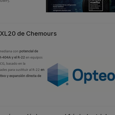
 (GWP).
™ XL20 de Chemours
d mediana con
potencial de
 R-404A y el R-22
en equipos
CG, basado en la
ades para sustituir al R-22
en
tivo y expansión directa de