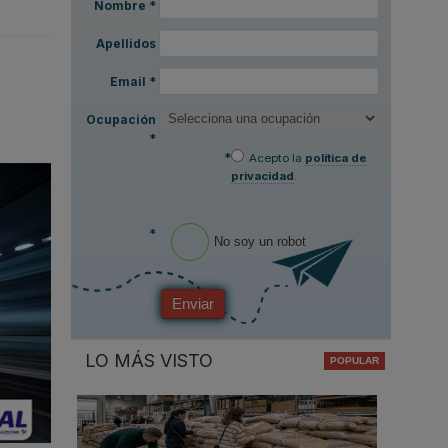
Nombre
*
Apellidos
Email
*
Ocupación
*
*
Acepto la
política de
privacidad
.
*
No soy un robot
Enviar
LO MÁS VISTO