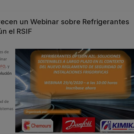
recen un Webinar sobre Refrigerantes
n el RSIF
es de
inar
HFO
, y
olución
ad de
sistemas