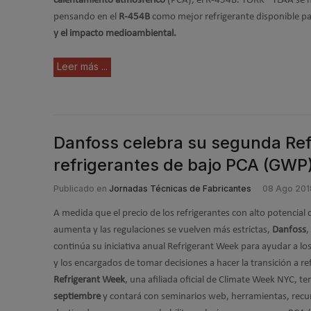
calentamiento atmosférico
(PCA), el R-454B. YORK® YLAA se h
pensando en el
R-454B
como
mejor refrigerante disponible p
y el impacto medioambiental.
Leer más ...
Danfoss celebra su segunda Ref
refrigerantes de bajo PCA (GWP
Publicado en
Jornadas Técnicas de Fabricantes
08 Ago 201
A medida que el precio de los refrigerantes con alto potencial
aumenta y las regulaciones se vuelven más estrictas,
Danfoss
,
continúa su iniciativa anual Refrigerant Week para ayudar a los
y los encargados de tomar decisiones a hacer la transición a r
Refrigerant Week
, una afiliada oficial de Climate Week NYC, te
septiembre
y contará con seminarios web, herramientas, recur