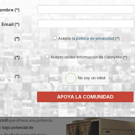
ombre
(*)
 la industria de HVACR a estar
al acelerar tanto el
Email
(*)
la adopción de
refrigerantes
Acepto la
política de privacidad
(*)
(*)
Acepto recibir información de Caloryfrio (*)
(*)
(*)
No soy un robot
l medio ambiente con enfriadoras de ba
APOYA LA COMUNIDAD
croll
que ofrece una potencia
on
bajo potencial de