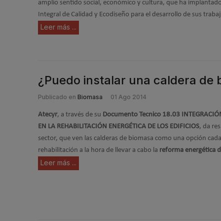
amplio sentido social, económico y cultura, que ha implantad
Integral de Calidad y Ecodiseño para el desarrollo de sus traba
Leer más ...
¿Puedo instalar una caldera de
Publicado en
Biomasa
01 Ago 2014
Atecyr
, a través de su
Documento Tecnico 18.03 INTEGRACI
EN LA REHABILITACIÓN ENERGÉTICA DE LOS EDIFICIOS
, da re
sector, que ven las calderas de biomasa como una opción cada
rehabilitación a la hora de llevar a cabo la
reforma energética de
Leer más ...