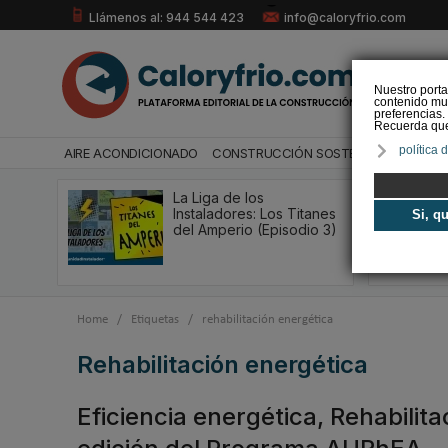
Llámenos al: 944 544 423
info@caloryfrio.com
Nuestro porta
contenido mul
preferencias.
Recuerda que 
política 
AIRE ACONDICIONADO
CONSTRUCCIÓN SOSTENIBLE
ENERGÍ
La Liga de los
Instaladores: Los Titanes
Si, q
del Amperio (Episodio 3)
Home
/
Etiquetas
/
rehabilitación energética
rehabilitación energética
Eficiencia energética, Rehabilit