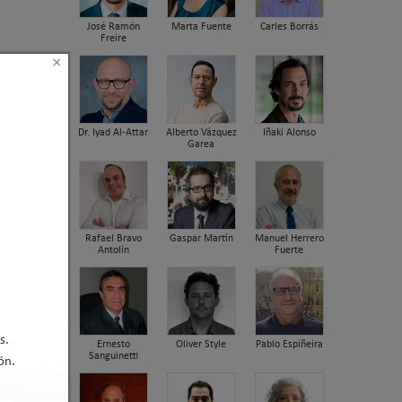
José Ramón
Marta Fuente
Carles Borrás
Freire
×
Dr. Iyad Al-Attar
Alberto Vázquez
Iñaki Alonso
Garea
Rafael Bravo
Gaspar Martín
Manuel Herrero
Antolín
Fuerte
s.
Ernesto
Oliver Style
Pablo Espiñeira
Sanguinetti
ón.