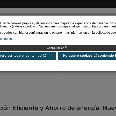
l utiliza cookies propias y de terceros para mejorar la experiencia de navegación o
timedia (vídeos y podcast). Si, también nos deja analizar nuestro tráfico para mant
puedes cambiar la configuración u obtener más información en la política de coo
de cookies.
AS RENOVABLES
CALEFACCIÓN
REFRIGERACIÓN
EFICIENCIA ENERGÉTI
◮
Configuración
Universo Aniversario - Un
Verifactu en
año, muchos momentos
climatización: 
uiero ver todo el contenido 😊
No quiero cookies 🙁 contenido 
exigir la ley a t
programa de g
ación Eficiente y Ahorro de energía: Nu