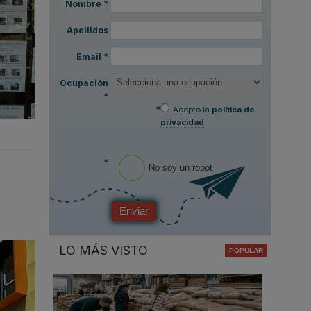
Nombre
*
Apellidos
Email
*
Ocupación
*
*
Acepto la
política de
privacidad
.
*
No soy un robot
n
Enviar
LO MÁS VISTO