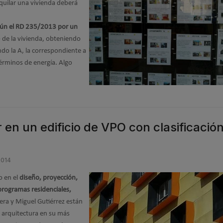
lquilar una vivienda deberá
ún el RD 235/2013 por un
co de la vivienda, obteniendo
ndo la A, la correspondiente a
 términos de energía. Algo
 en un edificio de VPO con clasificació
2014
o en el
diseño, proyección,
 programas residenciales,
era y Miguel Gutiérrez están
 arquitectura en su más