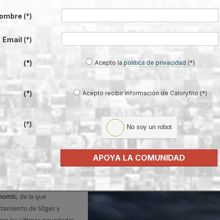
2014
ombre
(*)
uitectos de Cádiz,
ha
Auditoría y Rehabilitación
Email
(*)
500 horas, se divide en tres
l Proyecto de Rehabilitación
Acepto la
política de privacidad
(*)
(*)
rvención Energética en el que
s sobre
rehabilitación
Acepto recibir información de Caloryfrio (*)
(*)
(*)
No soy un robot
ción Sostenible y Vehículo Eléctrico en L
APOYA LA COMUNIDAD
onomic
, de la que
tamiento de Sitges y