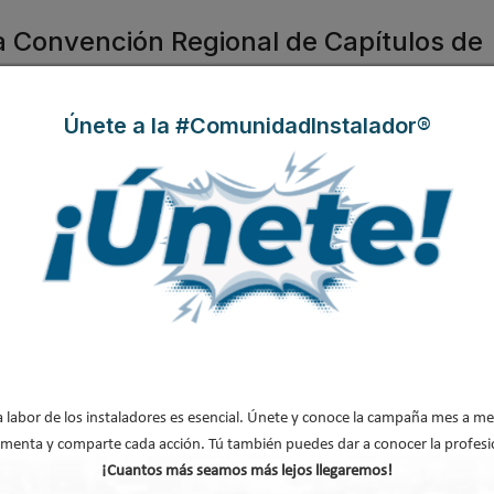
la Convención Regional de Capítulos de
Únete a la #ComunidadInstalador®
 en
Patrocinador Platino de la
arge) que se celebrará por
 Como Patrocinador Platino,
ntro de este foro tecnológico
 reúne a profesionales del
nidades para cualquier
s de nuestro entorno.
a labor de los instaladores es esencial. Únete y conoce la campaña mes a me
 en el nuevo título universitario de
menta y comparte cada acción. Tú también puedes dar a conocer la profesi
ética
¡Cuantos más seamos más lejos llegaremos!