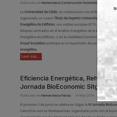
Publicado en
Hemeroteca Construcción Sostenible
28 May 
N
La
Universidad de Cádiz
, en colaboración con el
Colegio de Arq
organizado un nuevo
Título de Experto Universitario (TEU) en 
Energética de Edificios
, con validez europea ECTS. El curso, de 
bloques centrados en el Análisis Energético de la Edificación, e
Energética de Edificios, y en la Viabilidad Económica de la Inte
Knauf insulation
participa en la impartición de varios módulo
energética
.
Leer más ...
Eficiencia Energética, Rehabilita
Jornada BioEconomic Sitges
Publicado en
Hemeroteca Ferias
14 May 2014
El próximo 5 de junio se celebra en Sitges la
III Jornada BioEc
Caloryfrio.com es Mediapartner, organizada junto con el Ayun