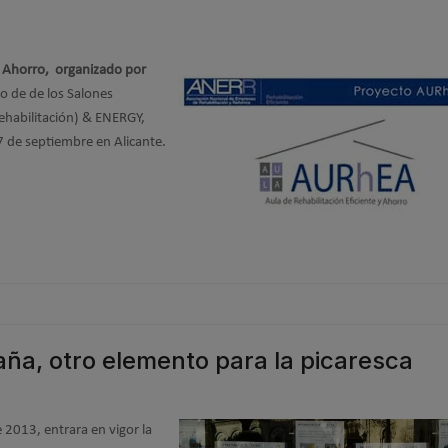
 y Ahorro, organizado por
o de de los Salones
ehabilitación) & ENERGY,
27 de septiembre en Alicante.
aña, otro elemento para la picaresca
 2013, entrara en vigor la