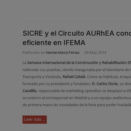
SICRE y el Circuito AURhEA conce
eficiente en IFEMA
Publicado en
Hemeroteca Ferias
08 May 2014
La
Semana Internacional de la Construcción y Rehabilitación Ef
miércoles sus puertas, siendo inaugurada por el Secretario de 
Transporte y Vivienda,
Rafael Catalá
. Como es habitual, el eq
formado por su presidente y fundador,
D. Carlos Doria
, su dir
Cazalilla
, responsable de márketing operativo se desplazó a IF
se unieron al corresponsal en Madrid y a un equipo audiovisua
de primera mano las novedades de la feria para poder trasladár
Leer más ...