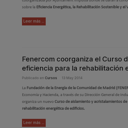
coorganizada por Ajuntament Impulsa donde se darán a conoc
sobre la
Eficiencia Energética, la Rehabilitación Sostenible y el 
Leer más ...
Fenercom coorganiza el Curso de
eficiencia para la rehabilitación 
Publicado en
Cursos
13 May 2014
La
Fundación de la Energía de la Comunidad de Madrid (FEN
Economía y Hacienda, a través de su Dirección General de Indu
organiza un nuevo
Curso de aislamiento y acristalamientos de a
rehabilitación energética de edificios.
Leer más ...