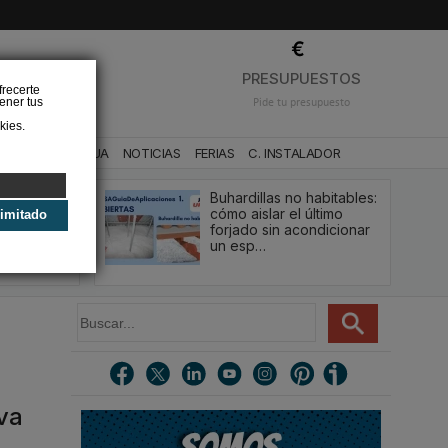
❌
PRESUPUESTOS
frecerte
ener tus
Pide tu presupuesto
kies.
CA
BAÑO Y AGUA
NOTICIAS
FERIAS
C. INSTALADOR
Buhardillas no habitables:
qué le va a
cómo aislar el último
limitado
u
forjado sin acondicionar
estión y…
un esp…
B
u
s
c
a
r
eva
.
.