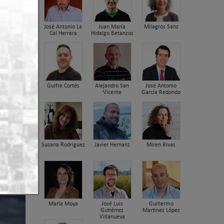
José Antonio La
Juan María
Milagros Sanz
Cal Herrera
Hidalgo Betanzos
Guifre Cortés
Alejandro San
José Antonio
Vicente
García Redondo
Susana Rodriguez
Javier Hernanz
Miren Rivas
a III
María Moya
José Luis
Guillermo
Gutiérrez
Martínez López
Villanueva