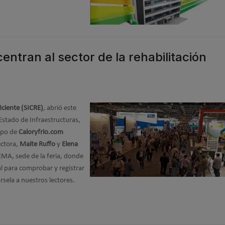
ntran al sector de la rehabilitación
iciente (SICRE)
, abrió este
Estado de Infraestructuras,
uipo de
Caloryfrio.com
ectora,
Maite Ruffo
y
Elena
EMA, sede de la feria, donde
l para comprobar y registrar
sela a nuestros lectores.