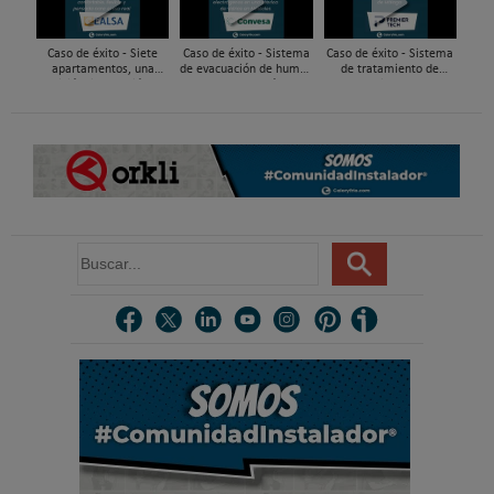
Caso de éxito - Siete
Caso de éxito - Sistema
Caso de éxito - Sistema
apartamentos, una
de evacuación de humos
de tratamiento de
decisión: instalación de
de grupos electrógenos
aguas residuales en un
ACS confortable, flexible
en una fábrica de vidrios
hotel de Málaga
y pens...
e...
B
u
s
c
a
r
.
.
.