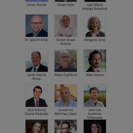
Carles Borrás
Oliver Style
Juan María
Hidalgo Betanzos
Dr. Iyad Al-Attar
Rafael Bravo
Milagros Sanz
Antolín
Javier García
Pablo Espiñeira
Iñaki Alonso
Breva
José Antonio
Guillermo
José Luis
García Redondo
Martínez López
Gutiérrez
Villanueva