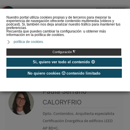
PRESUPUESTOS
❌
Nuestro portal utiliza cookies propias y de terceros para mejorar la
experiencia de navegación ofrecerte contenido multimedia (vídeos y
podcast). Si, también nos deja analizar nuestro tráfico para mantener tus
preferencias.
Recuerda que puedes cambiar la configuración u obtener más
información en la política de cookies.
La Liga de los
política de cookies.
Instaladores: Los Titanes
del Amperio (Episodio 3)
◮
Configuración
Si, quiero ver todo el contenido 😊
No quiero cookies 🙁 contenido limitado
Home
/
Etiquetas
/
Paula Serrano CALORYFRIO
Paula Serrano
CALORYFRIO
Dpto. Contenidos. Arquitecta especialista
Certificación Energética de edificios LEED
AP BD+C.