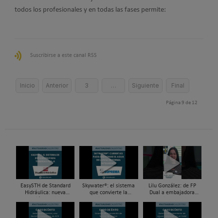
todos los profesionales y en todas las fases permite:
Suscribirse a este canal RSS
Inicio
Anterior
3
…
Siguiente
Final
Página 9 de 12
EasySTH de Standard
Skywater®: el sistema
Lilu González: de FP
Hidráulica: nueva
que convierte la
Dual a embajadora
generación en sistemas
cubierta en una
#ComunidadInstalador®
de expansión para
infraestructura activa de
| Mecatrónica Industrial
tuberías PEX
gestión del agua...