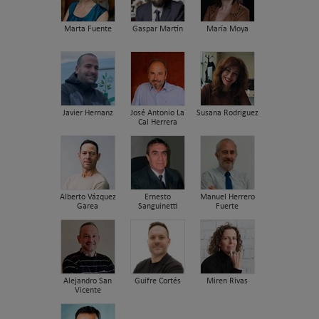
Marta Fuente
Gaspar Martín
María Moya
Javier Hernanz
José Antonio La
Susana Rodriguez
Cal Herrera
Alberto Vázquez
Ernesto
Manuel Herrero
Garea
Sanguinetti
Fuerte
Alejandro San
Guifre Cortés
Miren Rivas
Vicente