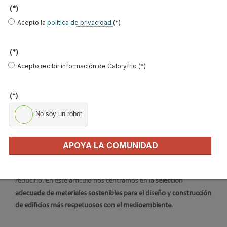
Publicado en
Materiales
07 Oct 2020
(*)
Acepto la
política de privacidad
(*)
(*)
Acepto recibir información de Caloryfrio (*)
(*)
No soy un robot
Es evidente que la construcción de cualquier edificio genera un
impacto a todos los niveles. Sin embargo, también es cierto que
APOYA LA COMUNIDAD
dicho impacto se puede limitar. Cuando se trata del impacto
negativo producido sobre el medio ambiente por la construcción
de un edificio, disponemos de diferentes estrategias para
reducirlo. En este artículo nos centramos en la
selección
adecuada de materiales sostenibles para el diseño y construcción
de edificios más respetuosos con el medioambiente
.