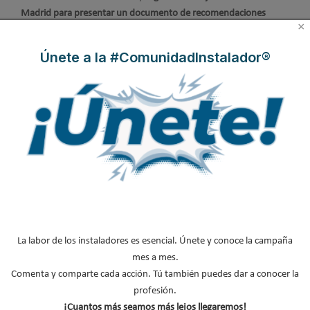
Madrid para presentar un documento de recomendaciones
×
técnicas sobre regulación y control en edificios en el sector
terciario
, elaborado por el grupo de trabajo de regulación y
Únete a la #ComunidadInstalador®
control de AFEC.
Leer más ...
Suscribirse a este canal RSS
Inicio
Anterior
…
2
3
4
5
6
…
Siguiente
Final
Página 4 de 135
La labor de los instaladores es esencial. Únete y conoce la campaña
mes a mes.
Comenta y comparte cada acción. Tú también puedes dar a conocer la
profesión.
¡Cuantos más seamos más lejos llegaremos!