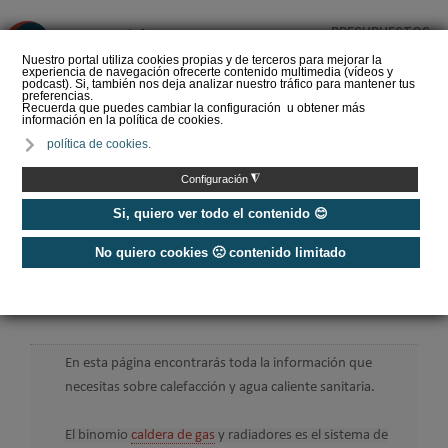
PRESUPUESTOS
❌
Nuestro portal utiliza cookies propias y de terceros para mejorar la
experiencia de navegación ofrecerte contenido multimedia (vídeos y
podcast). Si, también nos deja analizar nuestro tráfico para mantener tus
preferencias.
Recuerda que puedes cambiar la configuración u obtener más
información en la política de cookies.
El perfil del instalador de
política de cookies.
calefacción y ACS que
demanda el futuro del
◮
Configuración
sector
Si, quiero ver todo el contenido 😊
No quiero cookies 🙁 contenido limitado
Home
/
Calefacción
Calefacción
En esta página encontrarás toda la información que
necesitas sobre calefacción y agua caliente sanitaria.
El binomio
caldera de gas
y radiadores es el sistema de