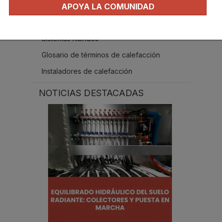
Normativas calefacción
APOYA LA COMUNIDAD
Repartidores de costes
Sistemas híbridos
Glosario de términos de calefacción
Instaladores de calefacción
NOTICIAS DESTACADAS