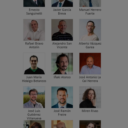
Ernesto
Javier García
Manuel Herrero
Sanguinetti
Breva
Fuerte
Rafael Bravo
Alejandro San
Alberto Vázquez
Antolín
Vicente
Garea
Juan María
Iñaki Alonso
José Antonio La
Hidalgo Betanzos
Cal Herrera
José Luis
José Ramón
Miren Rivas
Gutiérrez
Freire
Villanueva