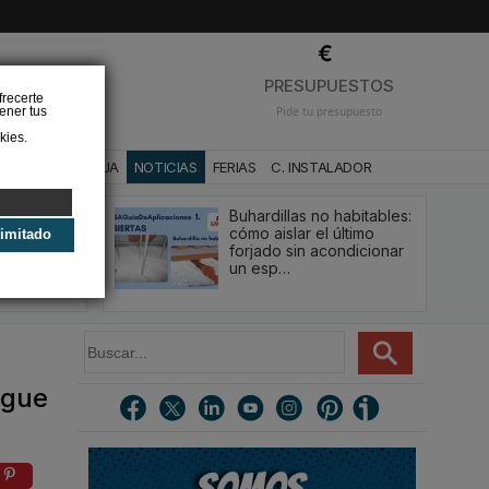
❌
PRESUPUESTOS
frecerte
ener tus
Pide tu presupuesto
kies.
CA
BAÑO Y AGUA
NOTICIAS
FERIAS
C. INSTALADOR
Buhardillas no habitables:
qué le va a
cómo aislar el último
limitado
u
forjado sin acondicionar
estión y…
un esp…
B
u
s
igue
c
a
r
.
.