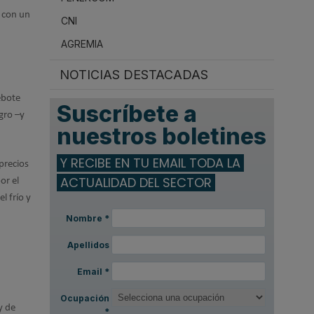
s con un
CNI
AGREMIA
NOTICIAS DESTACADAS
ebote
Suscríbete a
gro –y
nuestros boletines
Y RECIBE EN TU EMAIL TODA LA
precios
ACTUALIDAD DEL SECTOR
or el
l frío y
Nombre
*
Apellidos
Email
*
Ocupación
y de
*