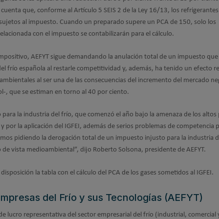
cuenta que, conforme al Artículo 5 SEIS 2 de la Ley 16/13, los refrigerante
n sujetos al impuesto. Cuando un preparado supere un PCA de 150, solo los
elacionada con el impuesto se contabilizarán para el cálculo.
 impositivo, AEFYT sigue demandando la anulación total de un impuesto que
del frío española al restarle competitividad y, además, ha tenido un efecto r
mbientales al ser una de las consecuencias del incremento del mercado ne
ol-, que se estiman en torno al 40 por ciento.
 para la industria del frío, que comenzó el año bajo la amenaza de los altos 
y por la aplicación del IGFEI, además de serios problemas de competencia p
s pidiendo la derogación total de un impuesto injusto para la industria de
o de vista medioambiental”, dijo Roberto Solsona, presidente de AEFYT.
isposición la tabla con el cálculo del PCA de los gases sometidos al IGFEI.
mpresas del Frío y sus Tecnologías (AEFYT)
 lucro representativa del sector empresarial del frío (industrial, comercial 