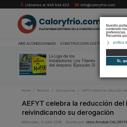
Llámenos al: 944 544 423
info@caloryfrio.com
Nuestro porta
contenido mul
preferencias.
Recuerda que 
política 
AIRE ACONDICIONADO
CONSTRUCCIÓN SOSTENIBLE
ENERGÍ
La Liga de los
Instaladores: Los Titanes
Si, q
del Amperio (Episodio 3)
Home
/
Noticias
/
Asociaciones
/
AEFYT celebra la reducción de
AEFYT celebra la reducción del
reivindicando su derogación
Miércoles, 11 Julio 2018
Escrito por
Idoia Arnabat CALORYF