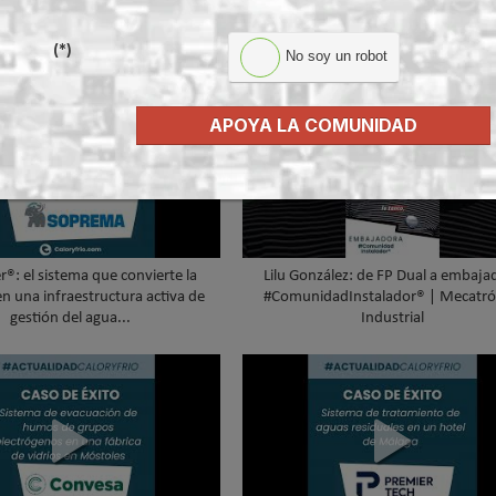
(*)
No soy un robot
APOYA LA COMUNIDAD
®: el sistema que convierte la
Lilu González: de FP Dual a embaja
en una infraestructura activa de
#ComunidadInstalador® | Mecatró
gestión del agua...
Industrial