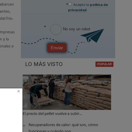
 abarcan
*
Acepto la
política de
privacidad
.
rantes,
del frío.
*
No soy un robot
 empresas
n y la
onales e
Enviar
LO MÁS VISTO
×
El precio del pellet vuelve a subir…
Recuperadores de calor: qué son, cómo
funcionan y cuándo son…