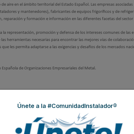
 de aire en el ámbito territorial del Estado Español. Las empresas asociadas
nstaladores y mantenedores), fabricantes de equipos frigoríficos y de refrige
ón, reparación y formación e información en las diferentes facetas del sector 
ca la representación, promoción y defensa de los intereses comunes de las
e las herramientas necesarias para encontrar las mejores vías de colaboració
 que les permita adaptarse a las exigencias y desafíos de los mercados naci
 Española de Organizaciones Empresariales del Metal.
Únete a la #ComunidadInstalador®