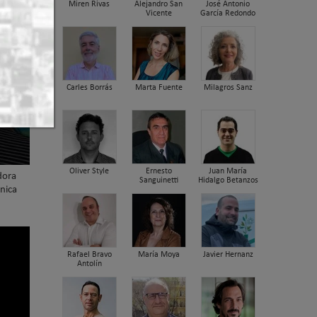
Miren Rivas
Alejandro San
José Antonio
Vicente
García Redondo
Carles Borrás
Marta Fuente
Milagros Sanz
Oliver Style
Ernesto
Juan María
dora
Sanguinetti
Hidalgo Betanzos
nica
Rafael Bravo
María Moya
Javier Hernanz
Antolín