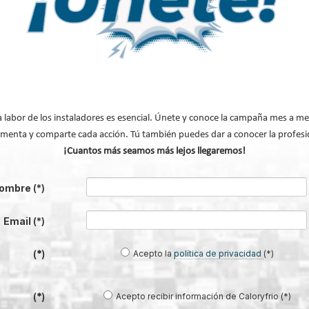
Modificado por última vez enViernes, 06 Marzo
a labor de los instaladores es esencial. Únete y conoce la campaña mes a me
menta y comparte cada acción. Tú también puedes dar a conocer la profesi
¡Cuantos más seamos más lejos llegaremos!
ombre
(*)
a europea común para el control de fugas con gases fluorados
la Refrigeración - DMR 2026
Email
(*)
el papel esencial del sector HVACR
 sector RACHP
Acepto la
política de privacidad
(*)
(*)
uesta por el dato como palanca de cambio
Acepto recibir información de Caloryfrio (*)
(*)
volv