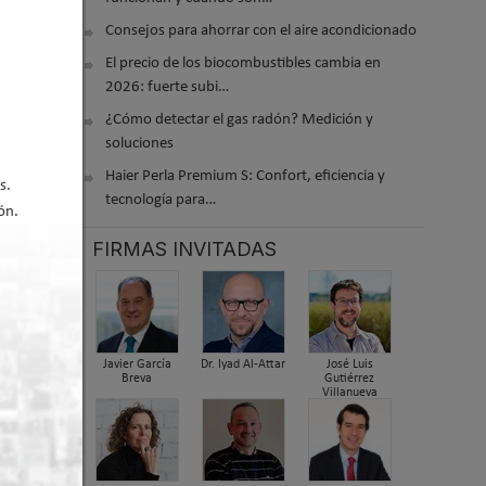
Consejos para ahorrar con el aire acondicionado
El precio de los biocombustibles cambia en
2026: fuerte subi…
 2020 11:56
¿Cómo detectar el gas radón? Medición y
soluciones
Haier Perla Premium S: Confort, eficiencia y
s.
tecnología para…
ón.
FIRMAS INVITADAS
Javier García
Dr. Iyad Al-Attar
José Luis
Breva
Gutiérrez
Villanueva
er arriba