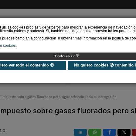
l utiliza cookies propias y de terceros para mejorar la experiencia de navegación o
timedia (vídeos y podcast). Si, también nos deja analizar nuestro tráfico para mant
puedes cambiar la configuración u obtener más información en la política de coo
de cookies.
AS RENOVABLES
CALEFACCIÓN
REFRIGERACIÓN
EFICIENCIA ENERGÉTI
◮
Configuración
Universo Aniversario - Un
Verifactu en
año, muchos momentos
climatización: 
uiero ver todo el contenido 😊
No quiero cookies 🙁 contenido 
exigir la ley a t
programa de g
l impuesto sobre gases fluorados pero sigue reivindicando su derogación
 impuesto sobre gases fluorados pero s
RIO