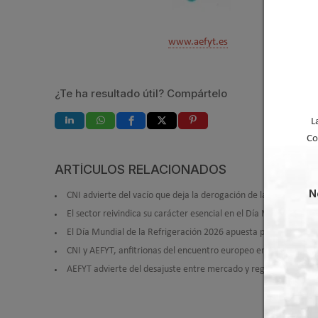
www.aefyt.es
¿Te ha resultado útil? Compártelo
L
Co
ARTÍCULOS RELACIONADOS
N
CNI advierte del vacío que deja la derogación de la metodologí
El sector reivindica su carácter esencial en el Día Mundial de 
El Día Mundial de la Refrigeración 2026 apuesta por visibilizar 
CNI y AEFYT, anfitrionas del encuentro europeo en Madrid del
AEFYT advierte del desajuste entre mercado y regulación y ap