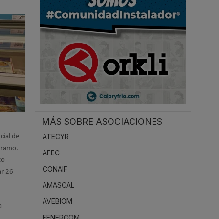
.
MÁS SOBRE ASOCIACIONES
ATECYR
cial de
gramo.
AFEC
to
CONAIF
ar 26
AMASCAL
AVEBIOM
a
FENERCOM