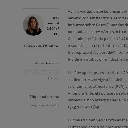
AEFYT, Asociación de Empresas del F
Idoia
recibido con satisfacción el recorte 
Arnabat
Impuesto sobre Gases Fluorados de
CALORYF
publicado en la Ley 6/2018 del 3 de
RIO
Generales del Estado para el año 20
respuesta a una insistente reivindic
Publicado en
Asociaciones
frío, representada por AEFYT, como
frío de la distribución e industria d
Valora este artículo
Los Presupuestos, en su artículo 79,
(0 votos)
septiembre y con vigencia indefinida
calentamiento atmosférico (PCA) q
Anteriormente, el tipo que se aplic
Etiquetado como
respecto al tipo anterior. Desde un
aefyt,
gases fluorados,
€/Kg a 21,45 €/Kg.
El impuesto también cambia en lo re
correspondiente a los productos vír