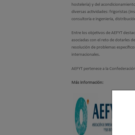
hostelería) y del acondicionamiento
diversas actividades: frigoristas (i
consultoría e ingeniería, distribuci
Entre los objetivos de AEFYT desta
asociadas con el reto de dotarles d
resolución de problemas específicos
internacionales.
AEFYT pertenece a la Confederación
Más información: