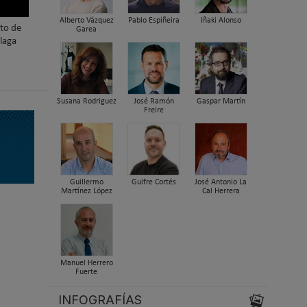
Alberto Vázquez
Pablo Espiñeira
Iñaki Alonso
nto de
Garea
laga
Susana Rodriguez
José Ramón
Gaspar Martín
Freire
Guillermo
Guifre Cortés
José Antonio La
Martínez López
Cal Herrera
Manuel Herrero
Fuerte
INFOGRAFÍAS