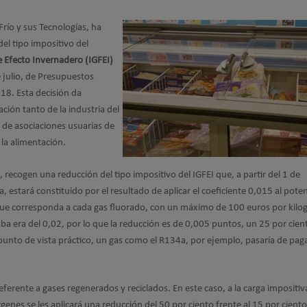
río y sus Tecnologías, ha
del tipo impositivo del
 Efecto Invernadero (IGFEI)
 julio, de Presupuestos
18. Esta decisión da
ación tanto de la industria del
 de asociaciones usuarias de
e la alimentación.
 recogen una reducción del tipo impositivo del IGFEI que, a partir del 1 de
, estará constituido por el resultado de aplicar el coeficiente 0,015 al poten
ue corresponda a cada gas fluorado, con un máximo de 100 euros por kilo
aba era del 0,02, por lo que la reducción es de 0,005 puntos, un 25 por cien
 punto de vista práctico, un gas como el R134a, por ejemplo, pasaría de pag
ferente a gases regenerados y reciclados. En este caso, a la carga impositiv
genes se les aplicará una reducción del 50 por ciento frente al 15 por ciento