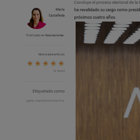
Concluye el proceso electoral de l
María
ha revalidado su cargo como presid
Castañeda
próximos cuatro años
.
Publicado en
Asociaciones
Valora este artículo
(1 Voto)
Etiquetado como
cgate,
arquitectura tecnica,