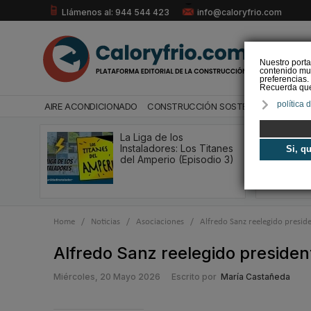
Llámenos al: 944 544 423
info@caloryfrio.com
Nuestro porta
contenido mul
preferencias.
Recuerda que 
política 
AIRE ACONDICIONADO
CONSTRUCCIÓN SOSTENIBLE
ENERGÍ
La Liga de los
Instaladores: Los Titanes
Si, q
del Amperio (Episodio 3)
Home
/
Noticias
/
Asociaciones
/
Alfredo Sanz reelegido presid
Alfredo Sanz reelegido preside
Miércoles, 20 Mayo 2026
Escrito por
María Castañeda