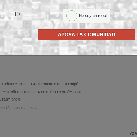
bajando los próximos años. La Arquitectura Técnica es una
profesión viva, d
(*)
No soy un robot
al
a la hora de contribuir a la resolución de los retos del futuro”, concluye Sa
Modificado por última vez enMiércoles, 20 Mayo
APOYA LA COMUNIDAD
estudiantes con 'El Gran Concurso del Hormigón'
la influencia de la IA en el futuro profesional
CONTART 2026
s técnicas recibidas
volv