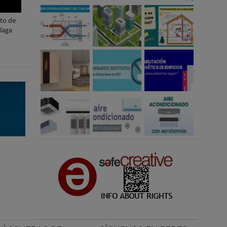
nto de
laga