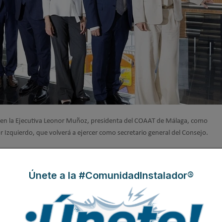
n en la Ejecutiva Leonor Muñoz, presidenta del COAAT de Málaga, como
 Izquierdo, que volverá a ejercer como secretario general del Consejo.
brada, donde quedan bien representados los colegios profesionales de la
edo Sanz. “Juntos, tenemos por delante cuatro años de intenso trabajo, en l
Únete a la #ComunidadInstalador®
manifiesto el importante valor social que tiene la Arquitectura Técnica. So
ienda
, el desafío de la descarbonización, el impacto del cambio climático en e
enda digna, accesible y de calidad, la irrupción de la IA– y nuestra profesió
 respuesta efectiva. Desde el CGATE queremos estar ahí,
acompañando y