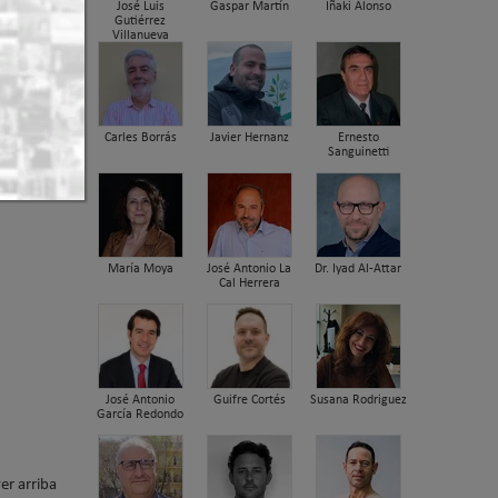
José Luis
Gaspar Martín
Iñaki Alonso
Gutiérrez
Villanueva
e gran
nz.
 2026 13:23
Carles Borrás
Javier Hernanz
Ernesto
Sanguinetti
María Moya
José Antonio La
Dr. Iyad Al-Attar
Cal Herrera
José Antonio
Guifre Cortés
Susana Rodriguez
García Redondo
er arriba