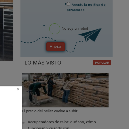
*
Acepto la
política de
privacidad
.
*
No soy un robot
Enviar
LO MÁS VISTO
×
os que
n
El precio del pellet vuelve a subir…
l
n jugará
Recuperadores de calor: qué son, cómo
funcionan y cuándo son…