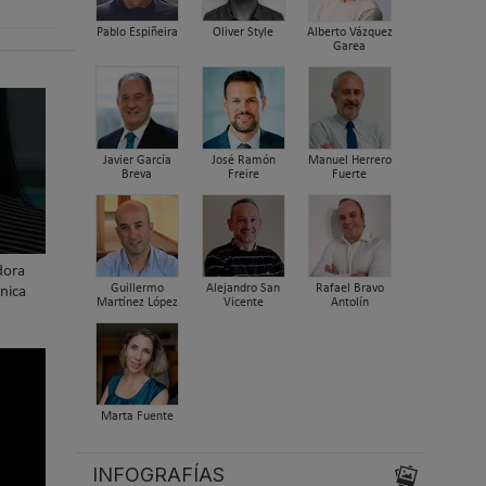
Pablo Espiñeira
Oliver Style
Alberto Vázquez
Garea
Javier García
José Ramón
Manuel Herrero
Breva
Freire
Fuerte
dora
Guillermo
Alejandro San
Rafael Bravo
nica
Martínez López
Vicente
Antolín
Marta Fuente
INFOGRAFÍAS