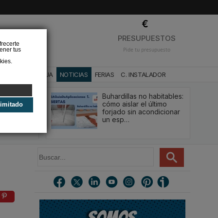
❌
PRESUPUESTOS
frecerte
ener tus
Pide tu presupuesto
kies.
CA
BAÑO Y AGUA
NOTICIAS
FERIAS
C. INSTALADOR
Buhardillas no habitables:
qué le va a
cómo aislar el último
limitado
u
forjado sin acondicionar
estión y…
un esp…
B
u
s
c
a
r
.
.