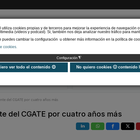
l utiliza cookies propias y de terceros para mejorar la experiencia de navegación o
timedia (vídeos y podcast). Si, también nos deja analizar nuestro tráfico para mant
puedes cambiar la configuración u obtener más información en la política de coo
de cookies.
AS RENOVABLES
CALEFACCIÓN
REFRIGERACIÓN
EFICIENCIA ENERGÉTI
◮
Configuración
Universo Aniversario - Un
Verifactu en
año, muchos momentos
climatización: 
uiero ver todo el contenido 😊
No quiero cookies 🙁 contenido 
exigir la ley a t
programa de g
ente del CGATE por cuatro años más
nte del CGATE por cuatro años más