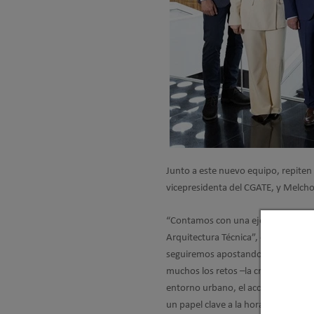
Junto a este nuevo equipo, repite
vicepresidenta del CGATE, y Melchor
“Contamos con una ejecutiva equili
Arquitectura Técnica”, explica Alfr
seguiremos apostando por poner de 
muchos los retos –la crisis de la
viv
entorno urbano, el acceso a una vivi
un papel clave a la hora de dar una