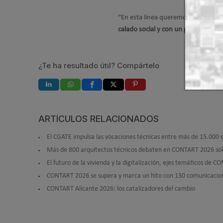
“En esta línea queremos seguir tra
calado social y con un gran potenci
¿Te ha resultado útil? Compártelo
ARTÍCULOS RELACIONADOS
El CGATE impulsa las vocaciones técnicas entre más de 15.000 
Más de 800 arquitectos técnicos debaten en CONTART 2026 sobre 
El futuro de la vivienda y la digitalización, ejes temáticos de 
CONTART 2026 se supera y marca un hito con 130 comunicacione
CONTART Alicante 2026: los catalizadores del cambio