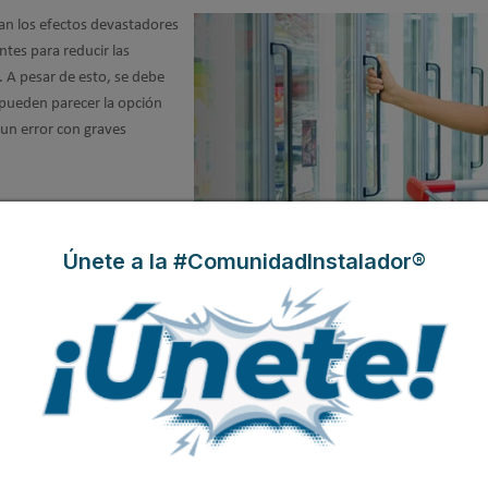
an los efectos devastadores
ntes para reducir las
. A pesar de esto, se debe
 pueden parecer la opción
 un error con graves
Únete a la #ComunidadInstalador®
l frío en España
car que uno de los grandes
a de mujeres
, especialmente
itirse prescindir de la mitad
petitivo en el que la