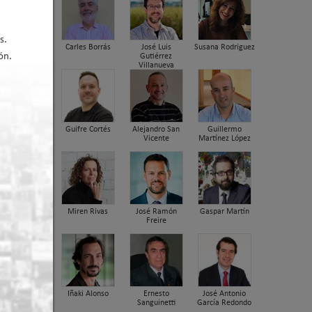
s.
Carles Borrás
José Luis
Susana Rodriguez
ón.
Gutiérrez
Villanueva
Guifre Cortés
Alejandro San
Guillermo
Vicente
Martínez López
Miren Rivas
José Ramón
Gaspar Martín
Freire
Iñaki Alonso
Ernesto
José Antonio
Sanguinetti
García Redondo