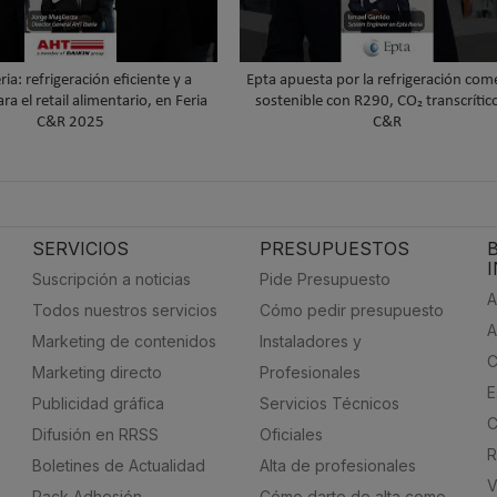
ia: refrigeración eficiente y a
Epta apuesta por la refrigeración come
a el retail alimentario, en Feria
sostenible con R290, CO₂ transcrític
C&R 2025
C&R
SERVICIOS
PRESUPUESTOS
Suscripción a noticias
Pide Presupuesto
A
Todos nuestros servicios
Cómo pedir presupuesto
A
Marketing de contenidos
Instaladores y
C
Marketing directo
Profesionales
E
Publicidad gráfica
Servicios Técnicos
C
Difusión en RRSS
Oficiales
R
Boletines de Actualidad
Alta de profesionales
V
Pack Adhesión
Cómo darte de alta como