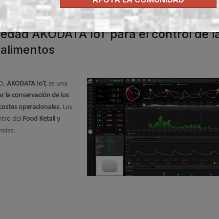
dad AKODATA IoT para el control de l
 alimentos
O,
AKODATA IoT,
es una
r la conservación de los
 costes operacionales.
Los
ntro del
Food Retail y
ncias: