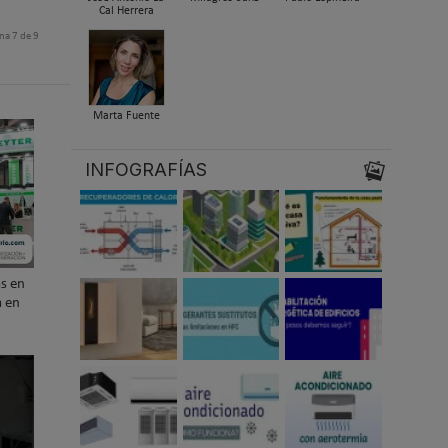
Cal Herrera
na 7 de 9
Marta Fuente
INFOGRAFÍAS
as en
a en