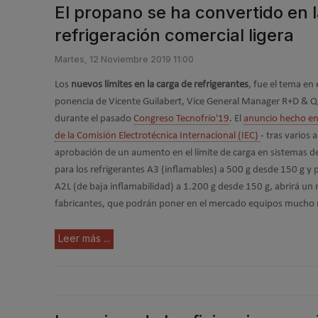
El propano se ha convertido en l
refrigeración comercial ligera
Martes, 12 Noviembre 2019 11:00
Los
nuevos límites en la carga de refrigerantes
, fue el tema en 
ponencia de Vicente Guilabert, Vice General Manager R+D & 
durante el pasado
Congreso Tecnofrío'19
. El
anuncio hecho en
de la Comisión Electrotécnica Internacional (IEC)
- tras varios 
aprobación de un aumento en el límite de carga en sistemas de
para los refrigerantes A3 (inflamables) a 500 g desde 150 g y p
A2L (de baja inflamabilidad) a 1.200 g desde 150 g, abrirá u
fabricantes, que podrán poner en el mercado equipos mucho má
Leer más ...