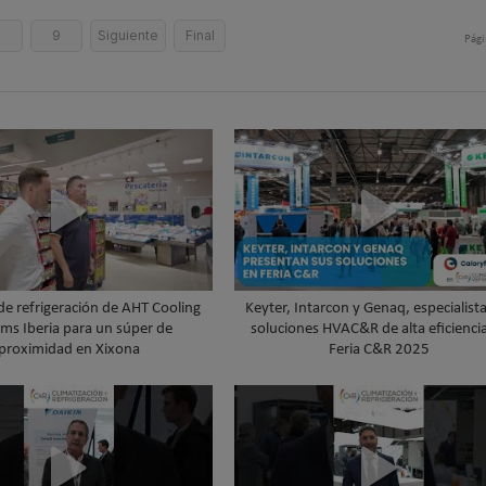
8
9
Siguiente
Final
Pági
de refrigeración de AHT Cooling
Keyter, Intarcon y Genaq, especialist
ms Iberia para un súper de
soluciones HVAC&R de alta eficienci
proximidad en Xixona
Feria C&R 2025