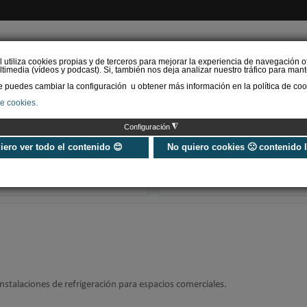
l utiliza cookies propias y de terceros para mejorar la experiencia de navegación o
timedia (vídeos y podcast). Si, también nos deja analizar nuestro tráfico para mant
puedes cambiar la configuración u obtener más información en la política de coo
de cookies.
AS RENOVABLES
CALEFACCIÓN
REFRIGERACIÓN
EFICIENCIA ENERGÉTI
◮
Configuración
Guía de equipos de
Refrigeración e
refrigeración comercial y
en centros de 
uiero ver todo el contenido 😊
No quiero cookies 🙁 contenido 
frío industrial ¿Qué
clave para la
soluciones exi…
descarbonizaci
nstalaciones de refrigeración para espacios comerciales.