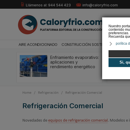
Llámenos al: 944 544 423
info@caloryfrio.com
Nuestro porta
contenido mul
preferencias.
Recuerda que 
política 
AIRE ACONDICIONADO
CONSTRUCCIÓN SOSTENIBLE
ENERGÍ
Enfriamiento evaporativo:
aplicaciones y
Si, q
rendimiento energético
Home
/
Refrigeración
/
Refrigeración Comercial
Refrigeración Comercial
Novedades de
equipos de refrigeración comercial
. Modelos e i