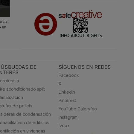
rcial
o en
BÚSQUEDAS DE
SÍGUENOS EN REDES
INTERÉS
Facebook
erotermia
X
ire acondicionado split
Linkedin
limatización
Pinterest
stufas de pellets
YouTube Caloryfrio
alderas de condensación
Instagram
ehabilitación de edificios
Ivoox
entilación en viviendas