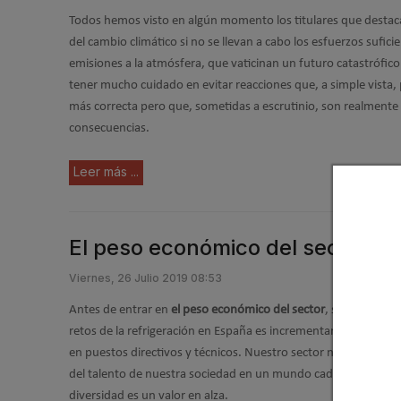
Todos hemos visto en algún momento los titulares que destac
del cambio climático si no se llevan a cabo los esfuerzos suficie
emisiones a la atmósfera, que vaticinan un futuro catastrófico
tener mucho cuidado en evitar reacciones que, a simple vista,
más correcta pero que, sometidas a escrutinio, son realmente
consecuencias.
Leer más ...
El peso económico del sector de
Viernes, 26 Julio 2019 08:53
Antes de entrar en
el peso económico del sector
, se debe indi
retos de la refrigeración en España es incrementar
la presenci
en puestos directivos y técnicos. Nuestro sector no puede perm
del talento de nuestra sociedad en un mundo cada vez más com
diversidad es un valor en alza.