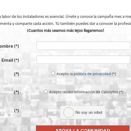
a labor de los instaladores es esencial. Únete y conoce la campaña mes a me
menta y comparte cada acción. Tú también puedes dar a conocer la profesi
¡Cuantos más seamos más lejos llegaremos!
 refrigeración en los supermercados
ombre
(*)
Email
(*)
de refrigeración
. Del
nscendentales para los
Acepto la
política de privacidad
(*)
(*)
mentaria o el control del
ara la transición energética y
Acepto recibir información de Caloryfrio (*)
(*)
 marcado el sector del frío.
sos frentes: la transición
érico (PCA), control de
(*)
No soy un robot
APOYA LA COMUNIDAD