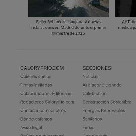
Beijer Ref Ibérica inaugurará nuevas
AHT Iber
instalaciones en Madrid durante el primer
medida par
trimestre de 2026
CALORYFRIO.COM
SECCIONES
Quienes somos
Noticias
Firmas Invitadas
Aire acondicionado
Colaboradores Editoriales
Calefacción
Redactores Caloryfrio.com
Construcción Sostenible
Contacta con nosotros
Energías Renovables
Dónde estamos
Sanitarios
Aviso legal
Ferias
Política de privacidad
Hemeroteca