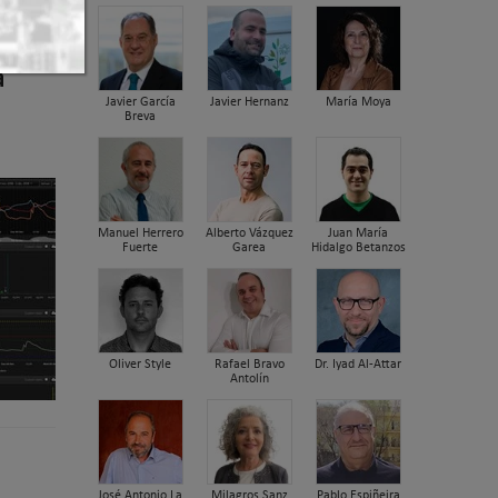
a
Javier García
Javier Hernanz
María Moya
Breva
Manuel Herrero
Alberto Vázquez
Juan María
Fuerte
Garea
Hidalgo Betanzos
Oliver Style
Rafael Bravo
Dr. Iyad Al-Attar
Antolín
José Antonio La
Milagros Sanz
Pablo Espiñeira