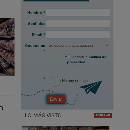
Nombre
*
Apellidos
Email
*
Ocupación
*
*
Acepto la
política de
privacidad
.
*
No soy un robot
Enviar
n
LO MÁS VISTO