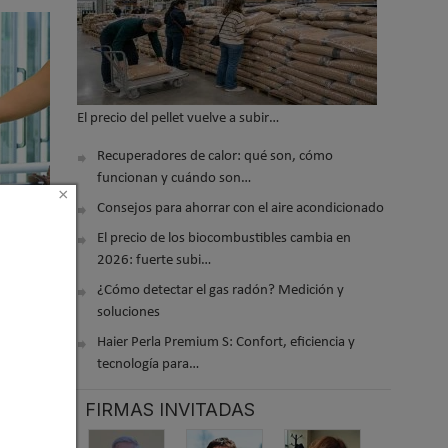
El precio del pellet vuelve a subir…
Recuperadores de calor: qué son, cómo
funcionan y cuándo son…
×
Consejos para ahorrar con el aire acondicionado
El precio de los biocombustibles cambia en
2026: fuerte subi…
¿Cómo detectar el gas radón? Medición y
soluciones
Haier Perla Premium S: Confort, eficiencia y
tecnología para…
FIRMAS INVITADAS