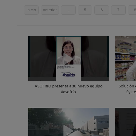
Inicio
Anterior
…
5
6
7
ASOFRIO presenta a su nuevo equipo
Solución 
#asofrío
Syste