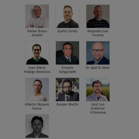
Rafael Bravo
Guifre Cortés
Alejandro San
Antolín
Vicente
Juan María
Ernesto
Dr. Iyad Al-Attar
Hidalgo Betanzos
Sanguinetti
Alberto Vázquez
Gaspar Martín
José Luis
Garea
Gutiérrez
Villanueva