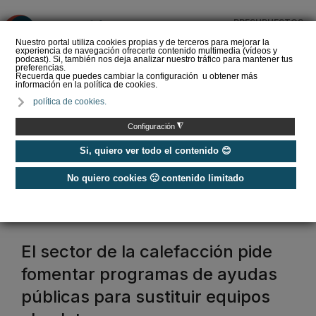
PRESUPUESTOS
❌
Nuestro portal utiliza cookies propias y de terceros para mejorar la
experiencia de navegación ofrecerte contenido multimedia (vídeos y
podcast). Si, también nos deja analizar nuestro tráfico para mantener tus
preferencias.
Recuerda que puedes cambiar la configuración u obtener más
información en la política de cookies.
La Liga de los
política de cookies.
Instaladores: Los Titanes
del Amperio (Episodio 3)
◮
Configuración
Si, quiero ver todo el contenido 😊
No quiero cookies 🙁 contenido limitado
Home
/
CNI
cni
El sector de la calefacción pide
fomentar programas de ayudas
públicas para sustituir equipos