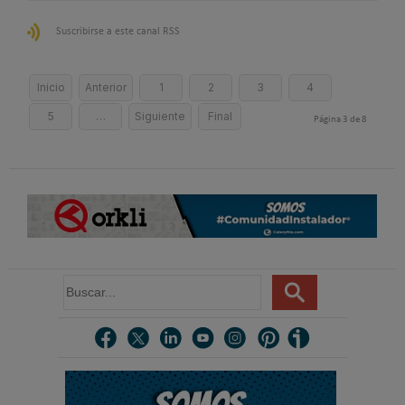
Suscribirse a este canal RSS
Inicio
Anterior
1
2
3
4
5
…
Siguiente
Final
Página 3 de 8
B
u
s
c
a
r
.
.