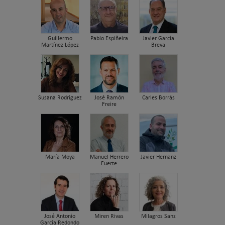
Guillermo
Pablo Espiñeira
Javier García
Martínez López
Breva
Susana Rodriguez
José Ramón
Carles Borrás
Freire
María Moya
Manuel Herrero
Javier Hernanz
Fuerte
José Antonio
Miren Rivas
Milagros Sanz
García Redondo