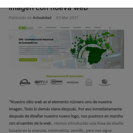
imagen con nueva web
Publicado en
Actualidad
03 Mar 2021
“Nuestro sitio web es el elemento número uno de nuestra
imagen. Todo lo demás viene después. Por eso inmediatamente
después de diseñar nuestro nuevo logo, nos pusimos en marcha
con el cambio de la web
.. Hemos introducido una línea de diseño
basada en lo esencial, minimalista, sencillo, pero nos sigue