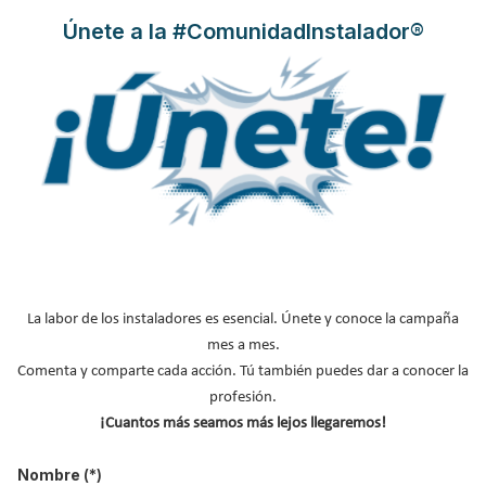
Únete a la #ComunidadInstalador®
Leer más ...
Cómo es la mujer en el sector de
las instalaciones bajo el prisma
de CNI
Publicado en
Asociaciones
08 Mar 2021
La labor de los instaladores es esencial. Únete y conoce la campaña
mes a mes.
Comenta y comparte cada acción. Tú también puedes dar a conocer la
profesión.
¡Cuantos más seamos más lejos llegaremos!
Nombre
(*)