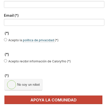
Mujer instaladora, no gracias
. Durante años hemos oído cada 8
Email
(*)
de marzo la frase famosa de “
¿por qué hay tan pocas mujeres en
el sector de las instalaciones?
(*)
Está claro que las instalaciones es un sector eminentemente
Acepto la
política de privacidad
(*)
masculino, hay pocas mujeres, pero el principal motivo de que
no haya más es porque no quieren. La profesión de instalador no
resulta atractiva para las mujeres. Es un hecho y hay que
(*)
aceptarlo. Son algunas las que empiezan los cursos de
Acepto recibir información de Caloryfrio (*)
formación, pero muy pocas o ninguna las que terminan. Sin
duda las condiciones de trabajo y los horarios son duros y
(*)
difíciles de compaginar con la familia.
No soy un robot
Leer más ...
APOYA LA COMUNIDAD
CNI se adapta a su renovada