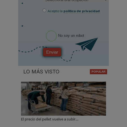
*
Acepto la
política de privacidad
.
*
No soy un robot
Enviar
LO MÁS VISTO
El precio del pellet vuelve a subir…