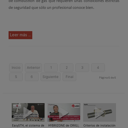
de combustión de gas que requieren unas condiciones estrictas
de seguridad que sólo un profesional conoce bien.
Leer más ...
Inicio
Anterior
1
2
3
4
5
6
Siguiente
Final
Página 6 de 6
EasySTH, el sistema de
HYBRIZONE de ORKLI,
Criterios de instalación