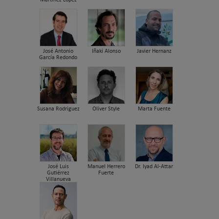
José Antonio
Iñaki Alonso
Javier Hernanz
García Redondo
Susana Rodriguez
Oliver Style
Marta Fuente
José Luis
Manuel Herrero
Dr. Iyad Al-Attar
Gutiérrez
Fuerte
Villanueva