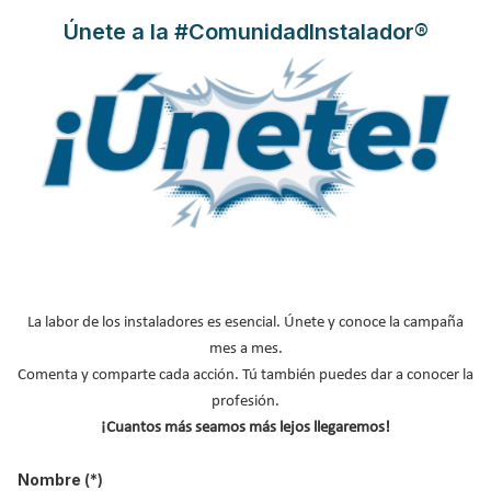
Únete a la #ComunidadInstalador®
Saunier Duval
líder en el sector de la calefacción, climatización,
La labor de los instaladores es esencial. Únete y conoce la campaña
agua caliente y energía solar juega un papel crucial el desarrollo
mes a mes.
de sistemas completos y ecológicos.
Comenta y comparte cada acción. Tú también puedes dar a conocer la
profesión.
La realización del proyecto e instalación de la producción de ACS
¡Cuantos más seamos más lejos llegaremos!
del Hotel Marineda es un ejemplo del mismo.
Nombre
(*)