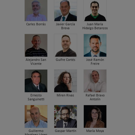
Carles Borrás
Javier García
Juan María
Breva
Hidalgo Betanzos
Alejandro San
Guifre Cortés
José Ramón
Vicente
Freire
Ernesto
Miren Rivas
Rafael Bravo
Sanguinetti
Antolín
Guillermo
Gaspar Martín
María Moya
Martínez López