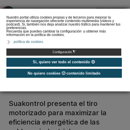
PRESUPUESTOS
❌
Nuestro portal utiliza cookies propias y de terceros para mejorar la
experiencia de navegación ofrecerte contenido multimedia (vídeos y
podcast). Si, también nos deja analizar nuestro tráfico para mantener tus
preferencias.
Recuerda que puedes cambiar la configuración u obtener más
información en la política de cookies.
Bomba de calor con
política de cookies.
refrigerante R290 ¿Por
qué apostar por ellas?
◮
Configuración
Si, quiero ver todo el contenido 😊
No quiero cookies 🙁 contenido limitado
Home
instalación calefacción
Suakontrol presenta el tiro
motorizado para maximizar la
eficiencia energética de las