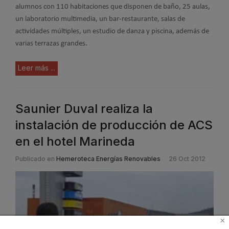
alumnos con 110 habitaciones que disponen de baño, 25 aulas,
un laboratorio multimedia, un bar-restaurante, salas de
actividades múltiples, un estudio de danza y piscina, además de
varias terrazas grandes.
Leer más ...
Saunier Duval realiza la
instalación de producción de ACS
en el hotel Marineda
Publicado en
Hemeroteca Energías Renovables
26 Oct 2012
×