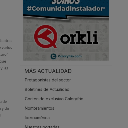
.
ia otras
e varios
turo”
 que
y las
MÁS ACTUALIDAD
Protagonistas del sector
Boletines de Actualidad
Contenido exclusivo Caloryfrio
ca de
Nombramientos
n y de
l
Iberoamérica
Nuestras portadas