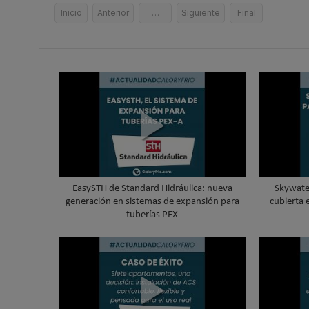
Inicio
Anterior
…
Siguiente
Final
EasySTH de Standard Hidráulica: nueva
Skywater
generación en sistemas de expansión para
cubierta 
tuberías PEX