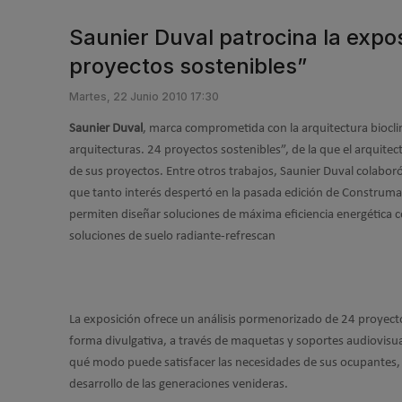
Saunier Duval patrocina la expos
proyectos sostenibles”
Martes, 22 Junio 2010 17:30
Saunier Duval
, marca comprometida con la arquitectura bioclim
arquitecturas. 24 proyectos sostenibles”, de la que el arquite
de sus proyectos. Entre otros trabajos, Saunier Duval colaboró
que tanto interés despertó en la pasada edición de Construm
permiten diseñar soluciones de máxima eficiencia energética 
soluciones de suelo radiante-refrescan
La exposición ofrece un análisis pormenorizado de 24 proyectos
forma divulgativa, a través de maquetas y soportes audiovisua
qué modo puede satisfacer las necesidades de sus ocupantes, e
desarrollo de las generaciones venideras.