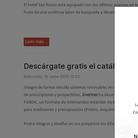
El hotel San Rocco está equipado con los últimos avances en 
fruto de una continua labor de busqueda y desarrollo.
Leer más ...
Descárgate gratis el catálogo té
Miércoles, 16 Junio 2010 12:03
Integre de forma sencilla sistemas renovables en sus proyectos c
de prescriptores y proyectistas,
Enertres
ha desarrollado una h
FIEBDC, un formato de intercambio estándar de bases de datos
L
para mediciones y presupuestos (Presto, Arquímedes, etc.).
Co
Podrá integrar y diseñar en sus proyectos los diferentes sistem
N