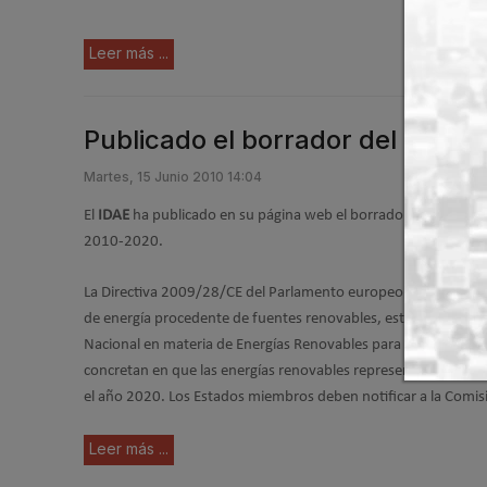
Leer más ...
Publicado el borrador del Plan
Martes, 15 Junio 2010 14:04
El
IDAE
ha publicado en su página web el borrador del Plan de
2010-2020.
La Directiva 2009/28/CE del Parlamento europeo y del Consejo,
de energía procedente de fuentes renovables, establece que 
Nacional en materia de Energías Renovables para conseguir los 
concretan en que las energías renovables representen un 20% 
el año 2020. Los Estados miembros deben notificar a la Comisi
Leer más ...