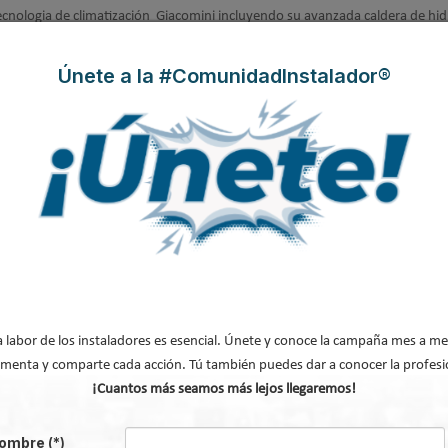
tecnologia de climatización Giacomini incluyendo su avanzada caldera de hi
Únete a la #ComunidadInstalador®
cnico digital de Enertres
on el nuevo catálogo técnico digital Enertres. Con la intención de facilitar 
erramienta de gran utilidad para este colectivo. Se trata de una base de da
 para la construcción (.bc3), compatible con la mayoría de programas de c
a labor de los instaladores es esencial. Únete y conoce la campaña mes a me
menta y comparte cada acción. Tú también puedes dar a conocer la profesi
¡Cuantos más seamos más lejos llegaremos!
as Enertres con total fiabilidad:
ombre
(*)