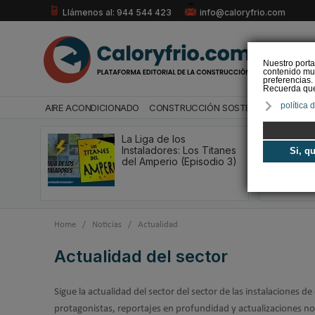
Llámenos al: 944 544 423
info@caloryfrio.com
Nuestro porta
contenido mul
preferencias.
Recuerda que 
política 
AIRE ACONDICIONADO
CONSTRUCCIÓN SOSTENIBLE
ENERGÍ
La Liga de los
Instaladores: Los Titanes
Si, q
del Amperio (Episodio 3)
Home
/
Noticias
/
Actualidad
Actualidad del sector
Sigue la actualidad del sector del sector de las instalaciones de
protagonistas, reportajes en profundidad y actualizaciones n