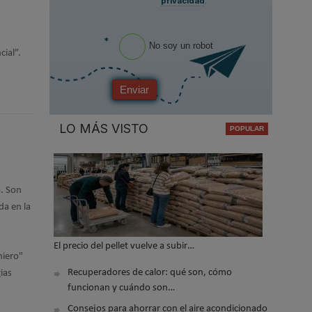
privacidad
.
*
No soy un robot
cial”.
Enviar
LO MÁS VISTO
o. Son
da en la
El precio del pellet vuelve a subir…
hiero"
Recuperadores de calor: qué son, cómo
ias
funcionan y cuándo son…
Consejos para ahorrar con el aire acondicionado