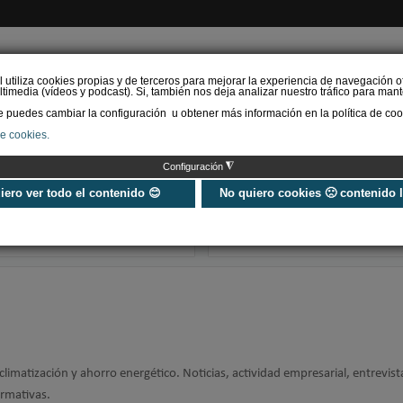
l utiliza cookies propias y de terceros para mejorar la experiencia de navegación o
timedia (vídeos y podcast). Si, también nos deja analizar nuestro tráfico para mant
puedes cambiar la configuración u obtener más información en la política de coo
de cookies.
AS RENOVABLES
CALEFACCIÓN
REFRIGERACIÓN
EFICIENCIA ENERGÉTI
◮
Configuración
Universo Aniversario - Un
Verifactu en
año, muchos momentos
climatización: 
uiero ver todo el contenido 😊
No quiero cookies 🙁 contenido 
exigir la ley a t
programa de g
 climatización y ahorro energético. Noticias, actividad empresarial, entrevist
ormativas.