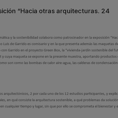
ición “Hacia otras arquitecturas. 24
ática y la sostenibilidad colabora como patrocinador en la exposición “Hac
cto Luis de Garrido es comisario y en la que presenta además las maquetas d
 con Garrido en el proyecto Green Box, la “vivienda-jardín sostenible del fu
at y cuya maqueta se expone en la presente muestra, aportando productos
como son como las bombas de calor aire-agua, las calderas de condensación 
 arquitectónicos, 2 por cada uno de los 12 estudios participantes, y expli
les, en qué consiste la arquitectura sostenible, a qué problemas da solució
n cualquier tiempo y lugar, sin que por ello se comprometa el bienestar y e