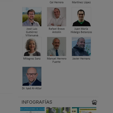
Cal Herrera
Martínez López
José Luis
Rafael Bravo
Juan María
Gutiérrez
Antolín
Hidalgo Betanzos
Villanueva
Milagros Sanz
Manuel Herrero
Javier Hernanz
Fuerte
Dr. Iyad Al-Attar
INFOGRAFÍAS