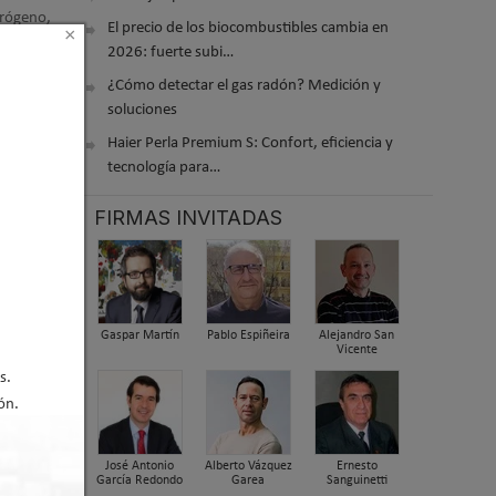
drógeno,
El precio de los biocombustibles cambia en
×
2026: fuerte subi…
¿Cómo detectar el gas radón? Medición y
soluciones
Haier Perla Premium S: Confort, eficiencia y
tecnología para…
FIRMAS INVITADAS
la labor
Gaspar Martín
Pablo Espiñeira
Alejandro San
tos en
Vicente
álculo
s.
ón.
José Antonio
Alberto Vázquez
Ernesto
García Redondo
Garea
Sanguinetti