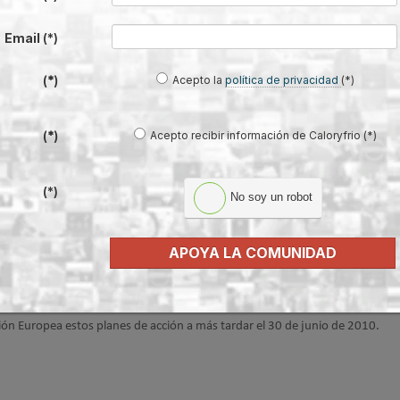
Email
(*)
Acepto la
política de privacidad
(*)
(*)
 de Energías Renovables 2010-2020
Acepto recibir información de Caloryfrio (*)
(*)
 Acción Nacional de Energías Renovables (PANER)
(*)
No soy un robot
 de 23 de abril de 2009, relativa al fomento del uso
APOYA LA COMUNIDAD
cada Estado miembro elaborará un Plan de Acción
objetivos nacionales fijados en la propia Directiva. Para España, estos obje
del consumo final bruto de energía, con un porcentaje en el transporte de
ón Europea estos planes de acción a más tardar el 30 de junio de 2010.