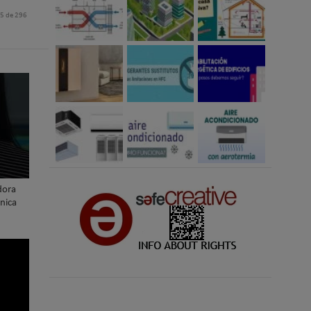
85 de 296
dora
nica