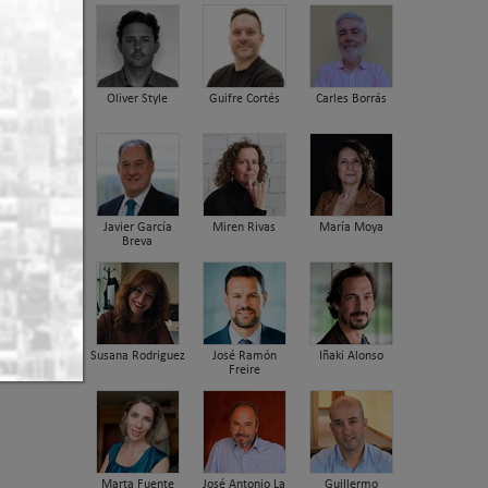
Oliver Style
Guifre Cortés
Carles Borrás
Javier García
Miren Rivas
María Moya
Breva
tivos se
Susana Rodriguez
José Ramón
Iñaki Alonso
l 10%, en
Freire
Marta Fuente
José Antonio La
Guillermo