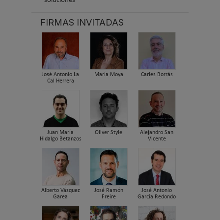
soluciones
FIRMAS INVITADAS
José Antonio La
María Moya
Carles Borrás
Cal Herrera
Juan María
Oliver Style
Alejandro San
Hidalgo Betanzos
Vicente
Alberto Vázquez
José Ramón
José Antonio
Garea
Freire
García Redondo