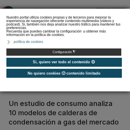
PRESUPUESTOS
❌
Nuestro portal utiliza cookies propias y de terceros para mejorar la
experiencia de navegación ofrecerte contenido multimedia (vídeos y
podcast). Si, también nos deja analizar nuestro tráfico para mantener tus
preferencias.
Recuerda que puedes cambiar la configuración u obtener más
información en la política de cookies.
Hibridación de bombas
política de cookies.
de calor con calderas de
condensación en
◮
Configuración
rehabilitación de…
Si, quiero ver todo el contenido 😊
No quiero cookies 🙁 contenido limitado
Home
/
Calefacción
/
Destacados
destacados calefaccion
Un estudio de consumo analiza
10 modelos de calderas de
condensación a gas del mercado