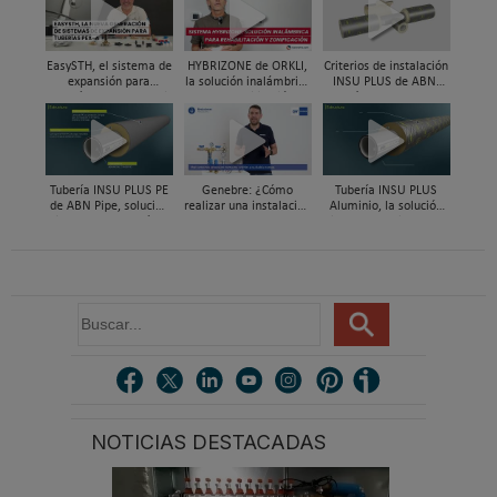
EasySTH, el sistema de
HYBRIZONE de ORKLI,
Criterios de instalación
expansión para
la solución inalámbrica
INSU PLUS de ABN,
tuberías PEX-a | Jordi
para rehabilitación y
Guía paso a paso
Mestres, Standard
zonificación del clima
Hidráulica
en vivienda
Tubería INSU PLUS PE
Genebre: ¿Cómo
Tubería INSU PLUS
de ABN Pipe, solución
realizar una instalación
Aluminio, la solución
integral en tuberías
con reductoras a
integral en sistemas
preaisladas
presión?
preaislados de ABN
Pipe Systems
B
u
s
c
a
r
NOTICIAS DESTACADAS
.
.
.