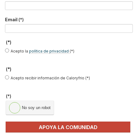
Email
(*)
Entre los distintos
tipos de radiadores para calefacción
que
existen en el mercado, los
radiadores eléctricos
son una opción
recomendable si buscamos un
sistema de calefacción sin obras
y
(*)
que no requiera de una gran instalación. Son una opción a tener
Acepto la
política de privacidad
(*)
en cuenta para viviendas, locales y oficinas que no demandan un
alto consumo de calefacción, situadas en zonas templadas en las
(*)
que no se alcanzan temperaturas extremas.
Acepto recibir información de Caloryfrio (*)
El mercado nos ofrece
varios
tipos de radiadores
eléctricos
según
la tecnología que utilicen. En este artículo te enseñaremos a
(*)
distinguirlos para que puedas
elegir el mejor radiador eléctrico
que se adapte a tus necesidades.
No soy un robot
APOYA LA COMUNIDAD
Leer más ...