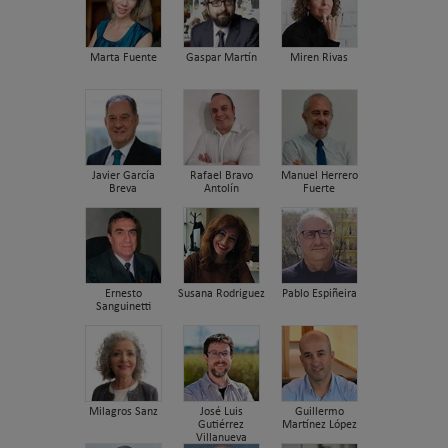
Marta Fuente
Gaspar Martín
Miren Rivas
Javier García
Rafael Bravo
Manuel Herrero
Breva
Antolín
Fuerte
Ernesto
Susana Rodriguez
Pablo Espiñeira
Sanguinetti
Milagros Sanz
José Luis
Guillermo
Gutiérrez
Martínez López
Villanueva