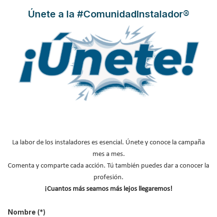
cambio de temperatura. Los termostatos son una
herramienta
Únete a la #ComunidadInstalador®
imprescindible para regular la temperatura
y por tanto, para
asegurar la eficiencia energética de una instalación tanto de
calefacción como de aire acondicionado.
Leer más ...
Radiadores eléctricos: ¿cuáles
son los mejores?
Publicado en
Radiadores y acumuladores de calor
La labor de los instaladores es esencial. Únete y conoce la campaña
27 Oct 2020
mes a mes.
Comenta y comparte cada acción. Tú también puedes dar a conocer la
profesión.
¡Cuantos más seamos más lejos llegaremos!
Nombre
(*)